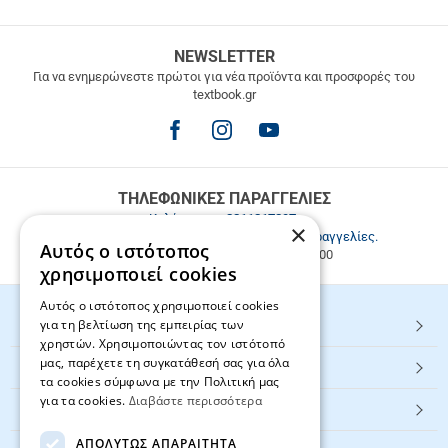
ΔΩΡΕΑΝ
NEWSLETTER
ΜΕΤΑΦΟΡΙΚΑ
Για να ενημερώνεστε πρώτοι για νέα προϊόντα και προσφορές του
textbook.gr
Δωρεάν
μεταφορικά
για
παραγγελίες
άνω
των
ΤΗΛΕΦΩΝΙΚΕΣ ΠΑΡΑΓΓΕΛΙΕΣ
49.9€
Καλέστε μας
2811217297
.
×
Εξυπηρέτηση πελατών & τηλεφωνικές παραγγελίες.
Αυτός ο ιστότοπος
Δευ. - Παρ. 9:00-17:00, Σάβ. 9:00-15:00
χρησιμοποιεί cookies
Αυτός ο ιστότοπος χρησιμοποιεί cookies
για τη βελτίωση της εμπειρίας των
HOT ΚΑΤΗΓΟΡΙΕΣ
χρηστών. Χρησιμοποιώντας τον ιστότοπό
μας, παρέχετε τη συγκατάθεσή σας για όλα
ΕΞΥΠΗΡΕΤΗΣΗ ΠΕΛΑΤΩΝ
τα cookies σύμφωνα με την Πολιτική μας
για τα cookies.
Διαβάστε περισσότερα
Textbook.gr
ΑΠΟΛΎΤΩΣ ΑΠΑΡΑΊΤΗΤΑ