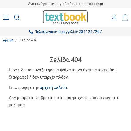
είσιμο
Ανακαλύψτε τον μαγικό κόσμο του textbook.gr
ton.menuForth
Είσοδο
ΑΝΑΖΗΤΗΣΗ
MENU
Καλ
0,0
-
Αγο
ton.menuForth
Εγγραφ
2811217297
Τηλεφωνικές παραγγελίες
ton.menuForth
Αρχική
Σελίδα 404
ton.menuForth
ton.menuForth
Σελίδα 404
ton.menuForth
Η σελίδα που αναζητήσατε φαίνεται να έχει μετακινηθεί,
διαγραφεί ή δεν υπάρχει πλέον.
ton.menuForth
Επιστροφή στην
αρχική σελίδα
.
ton.menuForth
Δεν μπορείτε να βρείτε αυτό που ψάχνετε, επικοινωνήστε
ton.menuForth
μαζί μας.