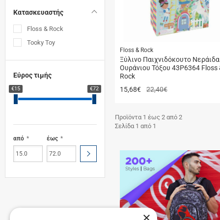
Κατασκευαστής
Floss & Rock
Tooky Toy
Floss & Rock
Ξύλινο Παιχνιδόκουτο Νεράιδα
Ουράνιου Τόξου 43P6364 Floss 
Εύρος τιμής
Rock
€15
€72
15,68
€
22,40€
Προϊόντα 1 έως 2 από 2
Σελίδα 1 από 1
από
έως
ΥΠΟΒΟΛΗ
×