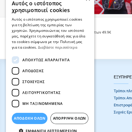
Αυτός ο ιστότοπος
χρησιμοποιεί cookies
Αυτός ο ιστότοπος χρησιμοποιεί cookies
για τη βελτίωση της εμπειρίας των
ΔΩΡΕΑΝ ΜΕΤΑΦΟΡΙΚΑ
χρηστών. Χρησιμοποιώντας τον ιστότοπό
Δωρεάν μεταφορικά για παραγγελίες άνω των 49.9€
μας, παρέχετε τη συγκατάθεσή σας για όλα
τα cookies σύμφωνα με την Πολιτική μας
για τα cookies.
Διαβάστε περισσότερα
ΑΠΟΛΎΤΩΣ ΑΠΑΡΑΊΤΗΤΑ
ΑΠΌΔΟΣΗΣ
HOT ΚΑΤΗΓΟΡΙΕΣ
ΕΞΥΠΗΡΕ
ΣΤΌΧΕΥΣΗΣ
ΣΧΟΛΙΚΕΣ ΤΣΑΝΤΕΣ
Τρόποι πλ
ΛΕΙΤΟΥΡΓΙΚΌΤΗΤΑΣ
ΓΡΑΦΙΚΗ ΥΛΗ
Τρόποι Απ
ΜΗ ΤΑΞΙΝΟΜΗΜΈΝΑ
Επιστροφέ
Συχνές Eρ
ΑΠΟΔΟΧΗ ΟΛΩΝ
ΑΠΌΡΡΙΨΗ ΌΛΩΝ
ΕΜΦΆΝΙΣΗ ΛΕΠΤΟΜΕΡΕΙΏΝ