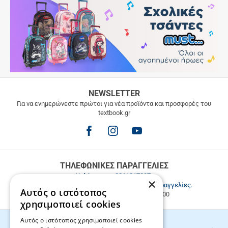
ΔΩΡΕΑΝ
NEWSLETTER
ΜΕΤΑΦΟΡΙΚΑ
Για να ενημερώνεστε πρώτοι για νέα προϊόντα και προσφορές του
textbook.gr
Δωρεάν
μεταφορικά
για
παραγγελίες
άνω
των
ΤΗΛΕΦΩΝΙΚΕΣ ΠΑΡΑΓΓΕΛΙΕΣ
49.9€
Καλέστε μας
2811217297
.
×
Εξυπηρέτηση πελατών & τηλεφωνικές παραγγελίες.
Αυτός ο ιστότοπος
Δευ. - Παρ. 9:00-17:00, Σάβ. 9:00-15:00
χρησιμοποιεί cookies
Αυτός ο ιστότοπος χρησιμοποιεί cookies