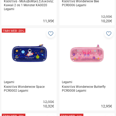
Κασετίνα - Μολυβοθήκη Σιλικόνης
Κασετίνα Wonderwow Bee
Kawaii 2 σε 1 Monster KA0020
PCR0006 Legami
Legami
12,95€
11,95
€
10,20
€
Γρήγορη
Γρήγορη
αγορά
αγορά
ΤΙΜΗ WEB
-20%
Προσθήκη
Π
στα
σ
αγαπημένα
α
μου
μ
Legami
Legami
Κασετίνα Wonderwow Space
Κασετίνα Wonderwow Butterfly
PCR0002 Legami
PCR0008 Legami
12,95€
10,32
€
12,95
€
Γρήγορη
Γρήγορη
αγορά
αγορά
ΤΙΜΗ WEB
-20%
ΤΙΜΗ WEB
-11%