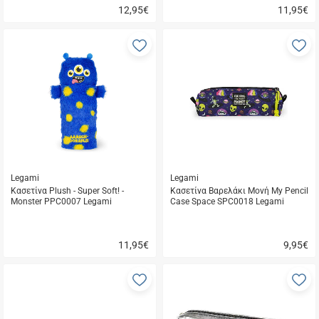
12,95
€
11,95
€
Γρήγορη
Γρήγορη
αγορά
αγορά
Προσθήκη
Π
στα
σ
αγαπημένα
α
μου
μ
Legami
Legami
Κασετίνα Plush - Super Soft! -
Κασετίνα Βαρελάκι Μονή My Pencil
Monster PPC0007 Legami
Case Space SPC0018 Legami
11,95
€
9,95
€
Γρήγορη
Γρήγορη
αγορά
αγορά
Προσθήκη
Π
στα
σ
αγαπημένα
α