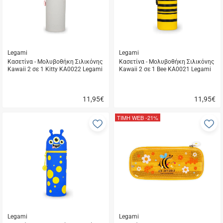
Legami
Legami
Κασετίνα - Μολυβοθήκη Σιλικόνης
Κασετίνα - Μολυβοθήκη Σιλικόνης
Kawaii 2 σε 1 Kitty KA0022 Legami
Kawaii 2 σε 1 Bee KA0021 Legami
11,95
€
11,95
€
Γρήγορη
Γρήγορη
αγορά
αγορά
ΤΙΜΗ WEB
-21%
Προσθήκη
Π
στα
σ
αγαπημένα
α
μου
μ
Legami
Legami