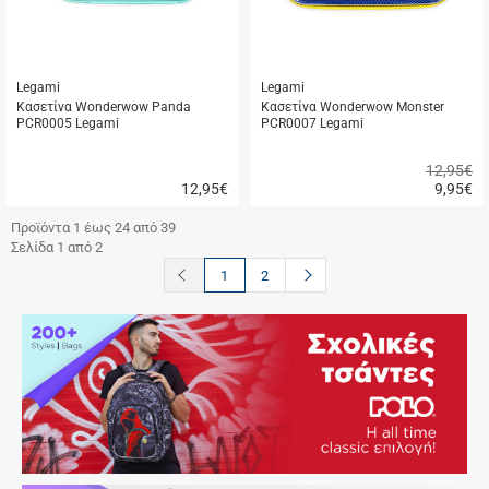
Legami
Legami
Κασετίνα Wonderwow Panda
Κασετίνα Wonderwow Monster
PCR0005 Legami
PCR0007 Legami
12,95€
12,95
€
9,95
€
Γρήγορη
Γρήγορη
αγορά
αγορά
Προϊόντα 1 έως 24 από 39
Σελίδα 1 από 2
button.prev
button.next
1
2