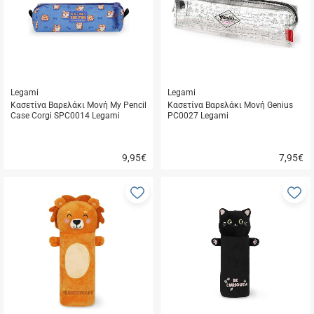
μου
μ
Legami
Legami
Κασετίνα Βαρελάκι Μονή My Pencil
Κασετίνα Βαρελάκι Μονή Genius
Case Corgi SPC0014 Legami
PC0027 Legami
9,95
€
7,95
€
Γρήγορη
Γρήγορη
αγορά
αγορά
Προσθήκη
Π
στα
σ
αγαπημένα
α
μου
μ