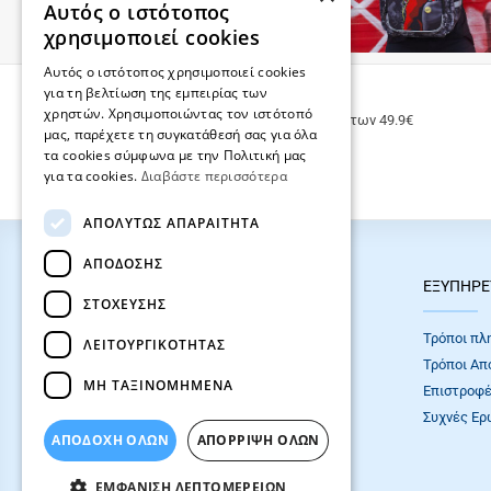
Αυτός ο ιστότοπος
χρησιμοποιεί cookies
Αυτός ο ιστότοπος χρησιμοποιεί cookies
για τη βελτίωση της εμπειρίας των
ΔΩΡΕΑΝ ΜΕΤΑΦΟΡΙΚΑ
χρηστών. Χρησιμοποιώντας τον ιστότοπό
Δωρεάν μεταφορικά για παραγγελίες άνω των 49.9€
μας, παρέχετε τη συγκατάθεσή σας για όλα
τα cookies σύμφωνα με την Πολιτική μας
για τα cookies.
Διαβάστε περισσότερα
ΑΠΟΛΎΤΩΣ ΑΠΑΡΑΊΤΗΤΑ
ΑΠΌΔΟΣΗΣ
HOT ΚΑΤΗΓΟΡΙΕΣ
ΕΞΥΠΗΡΕ
ΣΤΌΧΕΥΣΗΣ
ΣΧΟΛΙΚΕΣ ΤΣΑΝΤΕΣ
Τρόποι πλ
ΛΕΙΤΟΥΡΓΙΚΌΤΗΤΑΣ
ΓΡΑΦΙΚΗ ΥΛΗ
Τρόποι Απ
ΜΗ ΤΑΞΙΝΟΜΗΜΈΝΑ
Επιστροφέ
Συχνές Eρ
ΑΠΟΔΟΧΗ ΟΛΩΝ
ΑΠΌΡΡΙΨΗ ΌΛΩΝ
ΕΜΦΆΝΙΣΗ ΛΕΠΤΟΜΕΡΕΙΏΝ