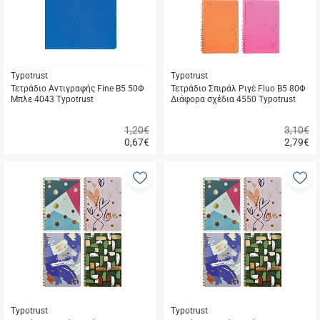
Typotrust
Typotrust
Τετράδιο Αντιγραφής Fine Β5 50Φ
Τετράδιο Σπιράλ Ριγέ Fluo Β5 80Φ
Μπλε 4043 Typotrust
Διάφορα σχέδια 4550 Typotrust
1,20€
3,10€
0,67
€
2,79
€
Γρήγορη
Γρήγορη
αγορά
αγορά
Προσθήκη
Π
στα
σ
αγαπημένα
α
μου
μ
Typotrust
Typotrust