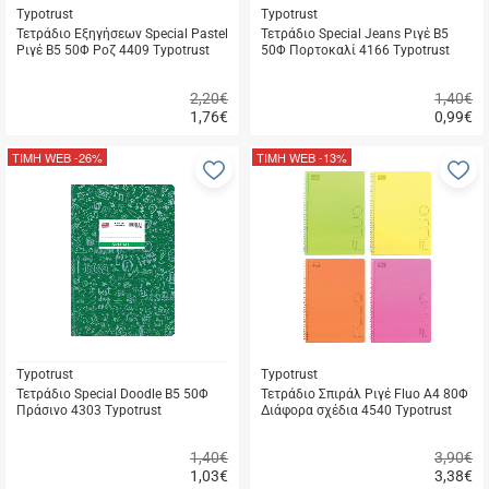
Typotrust
Typotrust
Τετράδιο Εξηγήσεων Special Pastel
Τετράδιο Special Jeans Ριγέ Β5
Ριγέ Β5 50Φ Ροζ 4409 Typotrust
50Φ Πορτοκαλί 4166 Typotrust
2,20€
1,40€
1,76
€
0,99
€
Γρήγορη
Γρήγορη
αγορά
αγορά
ΤΙΜΗ WEB
-26%
ΤΙΜΗ WEB
-13%
Προσθήκη
Π
στα
σ
αγαπημένα
α
μου
μ
Typotrust
Typotrust
Τετράδιο Special Doodle Β5 50Φ
Τετράδιο Σπιράλ Ριγέ Fluo Α4 80Φ
Πράσινο 4303 Typotrust
Διάφορα σχέδια 4540 Typotrust
1,40€
3,90€
1,03
€
3,38
€