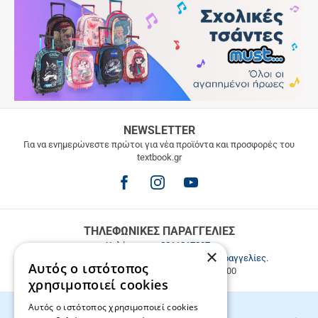
ΔΩΡΕΑΝ
NEWSLETTER
ΜΕΤΑΦΟΡΙΚΑ
Για να ενημερώνεστε πρώτοι για νέα προϊόντα και προσφορές του
textbook.gr
Δωρεάν
μεταφορικά
για
παραγγελίες
άνω
των
ΤΗΛΕΦΩΝΙΚΕΣ ΠΑΡΑΓΓΕΛΙΕΣ
49.9€
Καλέστε μας
2811217297
.
×
Εξυπηρέτηση πελατών & τηλεφωνικές παραγγελίες.
Αυτός ο ιστότοπος
Δευ. - Παρ. 9:00-17:00, Σάβ. 9:00-15:00
χρησιμοποιεί cookies
Αυτός ο ιστότοπος χρησιμοποιεί cookies