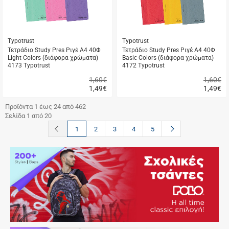
Typotrust
Typotrust
Τετράδιο Study Pres Ριγέ Α4 40Φ
Τετράδιο Study Pres Ριγέ Α4 40Φ
Light Colors (διάφορα χρώματα)
Basic Colors (διάφορα χρώματα)
4173 Typotrust
4172 Typotrust
1,60€
1,60€
1,49
€
1,49
€
Γρήγορη
Γρήγορη
αγορά
αγορά
Προϊόντα 1 έως 24 από 462
Σελίδα 1 από 20
button.prev
button.next
1
2
3
4
5