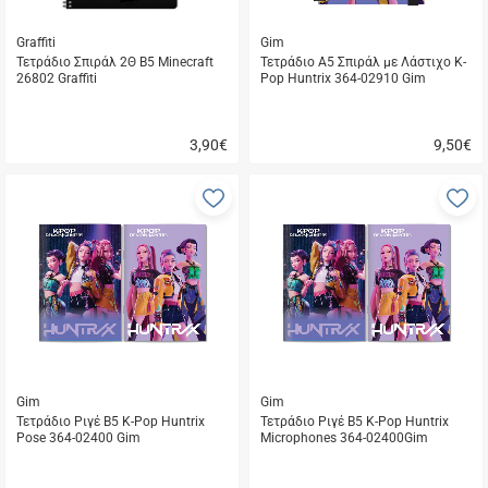
Graffiti
Gim
Τετράδιο Σπιράλ 2Θ Β5 Minecraft
Τετράδιο Α5 Σπιράλ με Λάστιχο K-
26802 Graffiti
Pop Huntrix 364-02910 Gim
3,90
€
9,50
€
Γρήγορη
Γρήγορη
αγορά
αγορά
Προσθήκη
Π
στα
σ
αγαπημένα
α
μου
μ
Gim
Gim
Τετράδιο Ριγέ Β5 K-Pop Huntrix
Τετράδιο Ριγέ Β5 K-Pop Huntrix
Pose 364-02400 Gim
Microphones 364-02400Gim