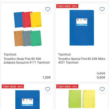
Γρήγορη
Γρήγορη
αγορά
αγορά
ΤΙΜΗ WEB
-25%
Προσθήκη
Π
στα
σ
αγαπημένα
α
μου
μ
Typotrust
Typotrust
Τετράδιο Study Pres Β5 50Φ
Τετράδιο Special Fine Β5 20Φ Μπλε
Διάφορα Χρώματα 4171 Typotrust
4031 Typotrust
0,80€
1,00
€
0,60
€
Γρήγορη
Γρήγορη
αγορά
αγορά
ΤΙΜΗ WEB
-44%
ΤΙΜΗ WEB
-10%
Προσθήκη
Π
στα
σ
αγαπημένα
α
μου
μ