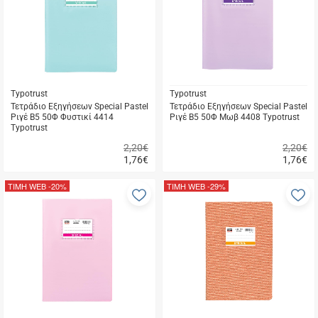
μου
μ
Typotrust
Typotrust
Τετράδιο Εξηγήσεων Special Pastel
Τετράδιο Εξηγήσεων Special Pastel
Ριγέ Β5 50Φ Φυστικί 4414
Ριγέ Β5 50Φ Μωβ 4408 Typotrust
Typotrust
2,20€
2,20€
1,76
€
1,76
€
Γρήγορη
Γρήγορη
αγορά
αγορά
ΤΙΜΗ WEB
-20%
ΤΙΜΗ WEB
-29%
Προσθήκη
Π
στα
σ
αγαπημένα
α
μου
μ