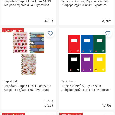
Τετράδιο Σπιράλ Ριγέ Luxe Α4 3Θ
Τετράδιο Σπιράλ Ριγέ Luxe Α4 2Θ
Διάφορα σχέδια 4543 Typotrust
Διάφορα σχέδια 4542 Typotrust
4,80
€
3,70
€
Γρήγορη
Γρήγορη
αγορά
αγορά
ΤΙΜΗ WEB
-6%
Προσθήκη
Π
στα
σ
αγαπημένα
α
μου
μ
Typotrust
Typotrust
Τετράδιο Σπιράλ Ριγέ Luxe Β5 3Θ
Τετράδιο Ριγέ Study Β5 50Φ
Διάφορα σχέδια 4553 Typotrust
Διάφορα χρώματα 4131 Typotrust
3,50€
3,29
€
1,10
€
Γρήγορη
Γρήγορη
αγορά
αγορά
ΤΙΜΗ WEB
-33%
ΤΙΜΗ WEB
-10%