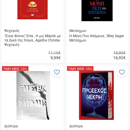
Ψυχογιός
Μεταίχμιο
"Είναι Φόνος'' Είπε , Η μις Μάρπλ με
Η Μόνη Που Απέμεινε , Riley Sager
τα Δικά της Λόγια , Agatha Christie
Μεταίχμιο
Ψυχογιός
11,10€
18,80€
9,99
€
16,92
€
Γρήγορη
Γρήγορη
αγορά
αγορά
ΤΙΜΗ WEB
-10%
ΤΙΜΗ WEB
-10%
Προσθήκη
Π
στα
σ
αγαπημένα
α
μου
μ
Διόπτρα
Διόπτρα