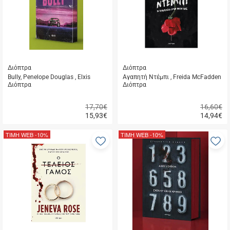
μου
μ
Διόπτρα
Διόπτρα
Bully, Penelope Douglas , Elxis
Αγαπητή Ντέμπι , Freida McFadden
Διόπτρα
Διόπτρα
17,70€
16,60€
15,93
€
14,94
€
Γρήγορη
Γρήγορη
αγορά
αγορά
ΤΙΜΗ WEB
-10%
ΤΙΜΗ WEB
-10%
Προσθήκη
Π
στα
σ
αγαπημένα
α
μου
μ