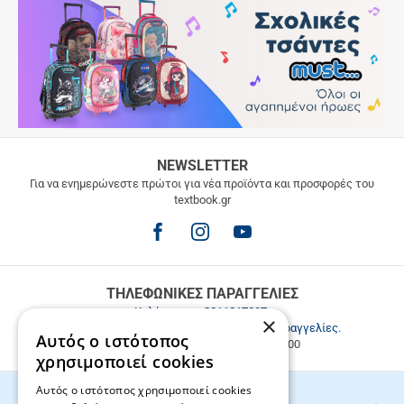
ΔΩΡΕΑΝ
NEWSLETTER
ΜΕΤΑΦΟΡΙΚΑ
Για να ενημερώνεστε πρώτοι για νέα προϊόντα και προσφορές του
textbook.gr
Δωρεάν
μεταφορικά
για
παραγγελίες
άνω
των
ΤΗΛΕΦΩΝΙΚΕΣ ΠΑΡΑΓΓΕΛΙΕΣ
49.9€
Καλέστε μας
2811217297
.
×
Εξυπηρέτηση πελατών & τηλεφωνικές παραγγελίες.
Αυτός ο ιστότοπος
Δευ. - Παρ. 9:00-17:00, Σάβ. 9:00-15:00
χρησιμοποιεί cookies
Αυτός ο ιστότοπος χρησιμοποιεί cookies