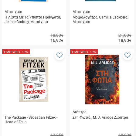
Μεταίχμιο
Μεταίχμιο
Η Λίστα Με Τα Ύποπτα Πράγματα,
Μοιρολογήτρα, Camilla Läckberg,
Jennie Godfrey, Μεταίχμιο
Μεταίχμιο
18,80€
21,00€
16,92
€
18,90
€
Γρήγορη
Γρήγορη
αγορά
αγορά
ΤΙΜΗ WEB
-10%
ΤΙΜΗ WEB
-10%
Προσθήκη
Π
στα
σ
αγαπημένα
α
μου
μ
Διόπτρα
The Package - Sebastian Fitzek -
Στη Φωτιά , M. J. Arlidge Διόπτρα
Head of Zeus
13,25€
18,80€