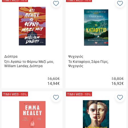
Προσθήκη
Π
στα
σ
αγαπημένα
α
μου
μ
Διόπτρα
Ψυχογιός
Ό,τι Αγαπώ το Φέρνω Μαζί μου,
Το Καταφύγιο, Σάρα Πίρς,
William Landay, Διόπτρα
Ψυχογιός
16,60€
18,80€
14,94
€
16,92
€
Γρήγορη
Γρήγορη
αγορά
αγορά
ΤΙΜΗ WEB
-10%
ΤΙΜΗ WEB
-10%
Προσθήκη
Π
στα
σ
αγαπημένα
α
μου
μ