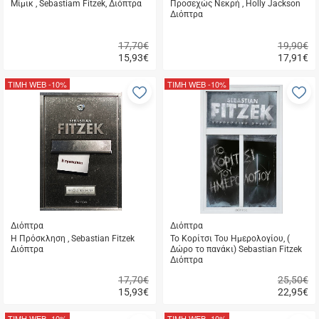
Μίμικ , Sebastiam Fitzek, Διόπτρα
Προσεχώς Νεκρή , Holly Jackson
Διόπτρα
17,70€
19,90€
15,93
€
17,91
€
Γρήγορη
Γρήγορη
αγορά
αγορά
ΤΙΜΗ WEB
-10%
ΤΙΜΗ WEB
-10%
Προσθήκη
Π
στα
σ
αγαπημένα
α
μου
μ
Διόπτρα
Διόπτρα
Η Πρόσκληση , Sebastian Fitzek
Το Κορίτσι Του Ημερολογίου, (
Διόπτρα
Δώρο το πανάκι) Sebastian Fitzek
Διόπτρα
17,70€
25,50€
15,93
€
22,95
€
Γρήγορη
Γρήγορη
αγορά
αγορά
ΤΙΜΗ WEB
-10%
ΤΙΜΗ WEB
-10%