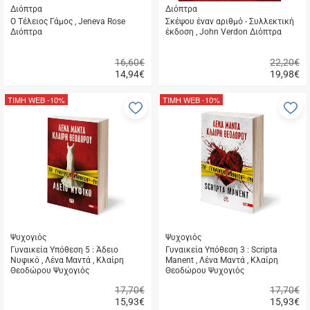
Διόπτρα
Διόπτρα
Ο Τέλειος Γάμος , Jeneva Rose
Σκέψου έναν αριθμό - Συλλεκτική
Διόπτρα
έκδοση , John Verdon Διόπτρα
16,60€
22,20€
14,94
€
19,98
€
Γρήγορη
Γρήγορη
αγορά
αγορά
ΤΙΜΗ WEB
-10%
ΤΙΜΗ WEB
-10%
Προσθήκη
Π
στα
σ
αγαπημένα
α
μου
μ
Ψυχογιός
Ψυχογιός
Γυναικεία Υπόθεση 5 : Άδειο
Γυναικεία Υπόθεση 3 : Scripta
Νυφικό , Λένα Μαντά , Κλαίρη
Manent , Λένα Μαντά , Κλαίρη
Θεοδώρου Ψυχογιός
Θεοδώρου Ψυχογιός
17,70€
17,70€
15,93
€
15,93
€