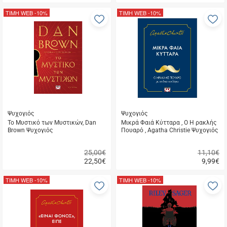
Γρήγορη
Γρήγορη
αγορά
αγορά
ΤΙΜΗ WEB
-10%
ΤΙΜΗ WEB
-10%
Προσθήκη
Π
στα
σ
αγαπημένα
α
μου
μ
Ψυχογιός
Ψυχογιός
Το Μυστικό των Μυστικών, Dan
Μικρά Φαιά Κύτταρα , Ο Η ρακλής
Brown Ψυχογιός
Πουαρό , Agatha Christie Ψυχογιός
25,00€
11,10€
22,50
€
9,99
€
Γρήγορη
Γρήγορη
αγορά
αγορά
ΤΙΜΗ WEB
-10%
ΤΙΜΗ WEB
-10%
Προσθήκη
Π
στα
σ
αγαπημένα
α
μου
μ