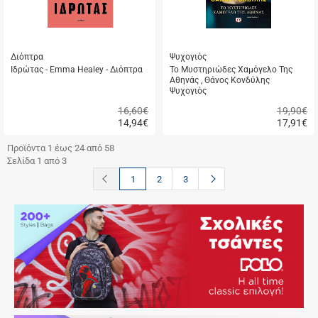
Διόπτρα
Ψυχογιός
Ιδρώτας - Emma Healey - Διόπτρα
Το Μυστηριώδες Χαμόγελο Της
Αθηνάς , Θάνος Κονδύλης
Ψυχογιός
16,60€
19,90€
14,94
€
17,91
€
Γρήγορη
Γρήγορη
αγορά
αγορά
Προϊόντα 1 έως 24 από 58
Σελίδα 1 από 3
button.prev
button.next
1
2
3