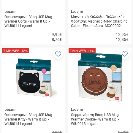
Legami
Legami
Θερμαινόμενη Βάση USB Mug
Μαγνητικό Καλώδιο Πολλαπλής
Warmer Corgi - Warm It Up! -
Φόρτισης Magnetic 4-IN-1Charging
WIU0011 Legami
Cable - Electric Aura- MCC0002
Legami
9,95€
12,95€
8,76
€
12,85
€
Γρήγορη
Γρήγορη
αγορά
αγορά
ΤΙΜΗ WEB
-12%
ΤΙΜΗ WEB
-11%
Προσθήκη
Π
στα
σ
αγαπημένα
α
μου
μ
Legami
Legami
Θερμαινόμενη Βάση USB Mug
Θερμαινόμενη Βάση USB Mug
Warmer Kitty - Warm It Up! -
Warmer Cookie - Warm It Up! -
WIU0014 Legami
WIU0013 Legami
9,95€
9,95€