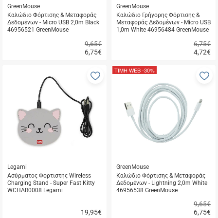
GreenMouse
GreenMouse
Καλώδιο Φόρτισης & Μεταφοράς
Καλώδιο Γρήγορης Φόρτισης &
Δεδομένων - Micro USB 2,0m Black
Μεταφοράς Δεδομένων - Micro USB
46956521 GreenMouse
1,0m White 46956484 GreenMouse
9,65€
6,75€
6,75
€
4,72
€
Γρήγορη
Γρήγορη
αγορά
αγορά
ΤΙΜΗ WEB
-30%
Προσθήκη
Π
στα
σ
αγαπημένα
α
μου
μ
Legami
GreenMouse
Ασύρματος Φορτιστής Wireless
Καλώδιο Φόρτισης & Μεταφοράς
Charging Stand - Super Fast Kitty
Δεδομένων - Lightning 2,0m White
WCHAR0008 Legami
46956538 GreenMouse
9,65€
19,95
€
6,75
€