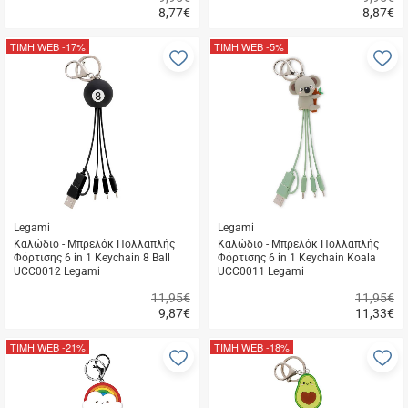
8,77
€
8,87
€
Γρήγορη
Γρήγορη
αγορά
αγορά
ΤΙΜΗ WEB
-17%
ΤΙΜΗ WEB
-5%
Προσθήκη
Π
στα
σ
αγαπημένα
α
μου
μ
Legami
Legami
Καλώδιο - Μπρελόκ Πολλαπλής
Καλώδιο - Μπρελόκ Πολλαπλής
Φόρτισης 6 in 1 Keychain 8 Ball
Φόρτισης 6 in 1 Keychain Koala
UCC0012 Legami
UCC0011 Legami
11,95€
11,95€
9,87
€
11,33
€
Γρήγορη
Γρήγορη
αγορά
αγορά
ΤΙΜΗ WEB
-21%
ΤΙΜΗ WEB
-18%
Προσθήκη
Π
στα
σ
αγαπημένα
α