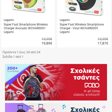
Legami
Legami
Super Fast Smartphone Wireless
Super Fast Wireless Smartphone
Charger Avocado WCHAR0001
Charger - Vinyl WCHAR0005
Legami
Legami
19,95€
19,95€
19,89
€
17,87
€
Γρήγορη
Γρήγορη
αγορά
αγορά
Προϊόντα 1 έως 24 από 24
Σελίδα 1 από 1