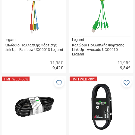
μου
μ
Legami
Legami
Καλώδιο Πολλαπλής Φόρτισης
Καλώδιο Πολλαπλής Φόρτισης
Link Up - Rainbow UCC0013 Legami
Link Up - Avocado UCC0010
Legami
11,95€
11,95€
9,42
€
9,84
€
Γρήγορη
Γρήγορη
αγορά
αγορά
ΤΙΜΗ WEB
-30%
ΤΙΜΗ WEB
-30%
Προσθήκη
Π
στα
σ
αγαπημένα
α
μου
μ