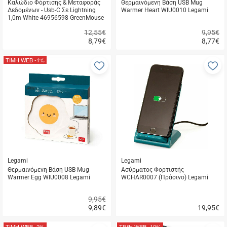
Καλώδιο Φόρτισης & Μεταφοράς
Θερμαινόμενη Βάση USB Mug
Δεδομένων - Usb-C Σε Lightning
Warmer Heart WIU0010 Legami
1,0m White 46956598 GreenMouse
12,55€
9,95€
8,79
€
8,77
€
Γρήγορη
Γρήγορη
αγορά
αγορά
ΤΙΜΗ WEB
-1%
Προσθήκη
Π
στα
σ
αγαπημένα
α
μου
μ
Legami
Legami
Θερμαινόμενη Βάση USB Mug
Ασύρματος Φορτιστής
Warmer Egg WIU0008 Legami
WCHAR0007 (Πράσινο) Legami
9,95€
9,89
€
19,95
€
Γρήγορη
Γρήγορη
αγορά
αγορά
ΤΙΜΗ WEB
-2%
ΤΙΜΗ WEB
-10%