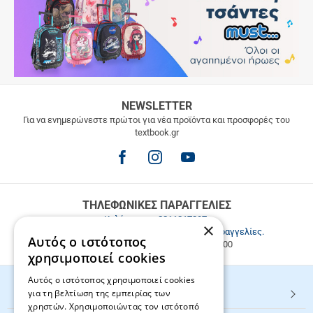
ΔΩΡΕΑΝ
NEWSLETTER
ΜΕΤΑΦΟΡΙΚΑ
Για να ενημερώνεστε πρώτοι για νέα προϊόντα και προσφορές του
textbook.gr
Δωρεάν
μεταφορικά
για
παραγγελίες
άνω
των
ΤΗΛΕΦΩΝΙΚΕΣ ΠΑΡΑΓΓΕΛΙΕΣ
49.9€
Καλέστε μας
2811217297
.
×
Εξυπηρέτηση πελατών & τηλεφωνικές παραγγελίες.
Αυτός ο ιστότοπος
Δευ. - Παρ. 9:00-17:00, Σάβ. 9:00-15:00
χρησιμοποιεί cookies
Αυτός ο ιστότοπος χρησιμοποιεί cookies
για τη βελτίωση της εμπειρίας των
HOT ΚΑΤΗΓΟΡΙΕΣ
χρηστών. Χρησιμοποιώντας τον ιστότοπό