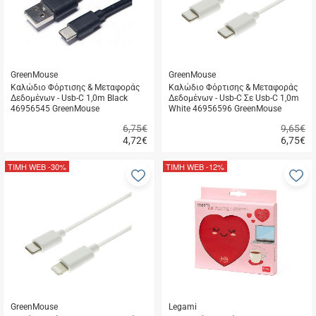
GreenMouse
GreenMouse
Καλώδιο Φόρτισης & Μεταφοράς
Καλώδιο Φόρτισης & Μεταφοράς
Δεδομένων - Usb-C 1,0m Black
Δεδομένων - Usb-C Σε Usb-C 1,0m
46956545 GreenMouse
White 46956596 GreenMouse
6,75€
9,65€
4,72
€
6,75
€
Γρήγορη
Γρήγορη
αγορά
αγορά
ΤΙΜΗ WEB
-30%
ΤΙΜΗ WEB
-12%
Προσθήκη
Π
στα
σ
αγαπημένα
α
μου
μ
GreenMouse
Legami