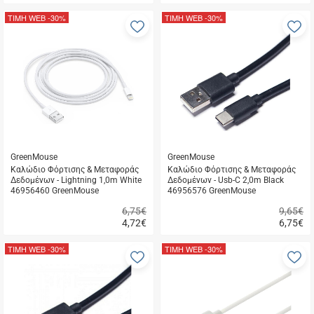
Γρήγορη
Γρήγορη
αγορά
αγορά
ΤΙΜΗ WEB
-30%
ΤΙΜΗ WEB
-30%
Προσθήκη
Π
στα
σ
αγαπημένα
α
μου
μ
GreenMouse
GreenMouse
Καλώδιο Φόρτισης & Μεταφοράς
Καλώδιο Φόρτισης & Μεταφοράς
Δεδομένων - Lightning 1,0m White
Δεδομένων - Usb-C 2,0m Black
46956460 GreenMouse
46956576 GreenMouse
6,75€
9,65€
4,72
€
6,75
€
Γρήγορη
Γρήγορη
αγορά
αγορά
ΤΙΜΗ WEB
-30%
ΤΙΜΗ WEB
-30%
Προσθήκη
Π
στα
σ
αγαπημένα
α
μου
μ