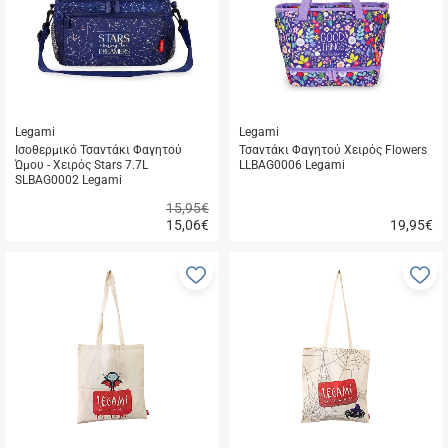
μου
μ
Legami
Legami
Ισοθερμικό Τσαντάκι Φαγητού
Τσαντάκι Φαγητού Χειρός Flowers
Ώμου - Χειρός Stars 7.7L
LLBAG0006 Legami
SLBAG0002 Legami
15,95€
15,06
€
19,95
€
Γρήγορη
Γρήγορη
αγορά
αγορά
Προσθήκη
Π
στα
σ
αγαπημένα
α
μου
μ