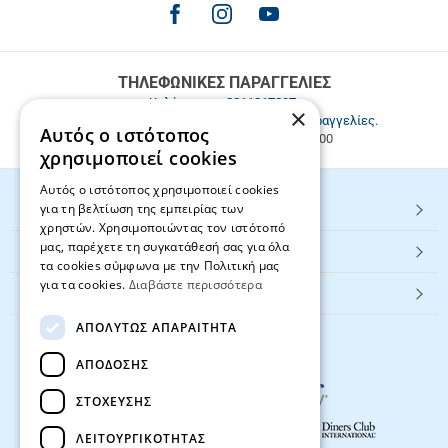
για
παραγγελίες
άνω
των
ΤΗΛΕΦΩΝΙΚΕΣ ΠΑΡΑΓΓΕΛΙΕΣ
49.9€
Καλέστε μας
2811217297
.
×
Εξυπηρέτηση πελατών & τηλεφωνικές παραγγελίες.
Αυτός ο ιστότοπος
Δευ. - Παρ. 9:00-17:00, Σάβ. 9:00-15:00
χρησιμοποιεί cookies
Αυτός ο ιστότοπος χρησιμοποιεί cookies
για τη βελτίωση της εμπειρίας των
HOT ΚΑΤΗΓΟΡΙΕΣ
χρηστών. Χρησιμοποιώντας τον ιστότοπό
μας, παρέχετε τη συγκατάθεσή σας για όλα
ΕΞΥΠΗΡΕΤΗΣΗ ΠΕΛΑΤΩΝ
τα cookies σύμφωνα με την Πολιτική μας
για τα cookies.
Διαβάστε περισσότερα
Textbook.gr
ΑΠΟΛΎΤΩΣ ΑΠΑΡΑΊΤΗΤΑ
ΑΠΌΔΟΣΗΣ
ΣΤΌΧΕΥΣΗΣ
ΛΕΙΤΟΥΡΓΙΚΌΤΗΤΑΣ