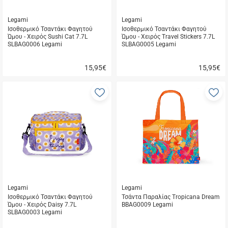
Legami
Legami
Ισοθερμικό Τσαντάκι Φαγητού
Ισοθερμικό Τσαντάκι Φαγητού
Ώμου - Χειρός Sushi Cat 7.7L
Ώμου - Χειρός Travel Stickers 7.7L
SLBAG0006 Legami
SLBAG0005 Legami
15,95
€
15,95
€
Γρήγορη
Γρήγορη
αγορά
αγορά
Προσθήκη
Π
στα
σ
αγαπημένα
α
μου
μ
Legami
Legami
Ισοθερμικό Τσαντάκι Φαγητού
Τσάντα Παραλίας Tropicana Dream
Ώμου - Χειρός Daisy 7.7L
BBAG0009 Legami
SLBAG0003 Legami