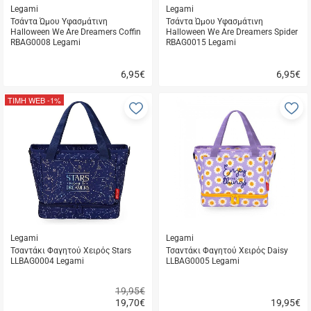
Legami
Legami
Τσάντα Ώμου Υφασμάτινη
Τσάντα Ώμου Υφασμάτινη
Halloween We Are Dreamers Coffin
Halloween We Are Dreamers Spider
RBAG0008 Legami
RBAG0015 Legami
6,95
€
6,95
€
Γρήγορη
Γρήγορη
αγορά
αγορά
ΤΙΜΗ WEB
-1%
Προσθήκη
Π
στα
σ
αγαπημένα
α
μου
μ
Legami
Legami
Τσαντάκι Φαγητού Χειρός Stars
Τσαντάκι Φαγητού Χειρός Daisy
LLBAG0004 Legami
LLBAG0005 Legami
19,95€
19,70
€
19,95
€