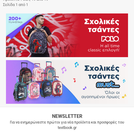
Σελίδα 1 από 1
ΔΩΡΕΑΝ
NEWSLETTER
ΜΕΤΑΦΟΡΙΚΑ
Για να ενημερώνεστε πρώτοι για νέα προϊόντα και προσφορές του
textbook.gr
Δωρεάν
μεταφορικά