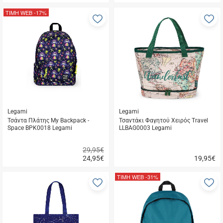
Γρήγορη
Γρήγορη
αγορά
αγορά
ΤΙΜΗ WEB
-17%
Προσθήκη
Π
στα
σ
αγαπημένα
α
μου
μ
Legami
Legami
Τσάντα Πλάτης My Backpack -
Τσαντάκι Φαγητού Χειρός Travel
Space BPK0018 Legami
LLBAG0003 Legami
29,95€
24,95
€
19,95
€
Γρήγορη
Γρήγορη
αγορά
αγορά
ΤΙΜΗ WEB
-31%
Προσθήκη
Π
στα
σ
αγαπημένα
α
μου
μ