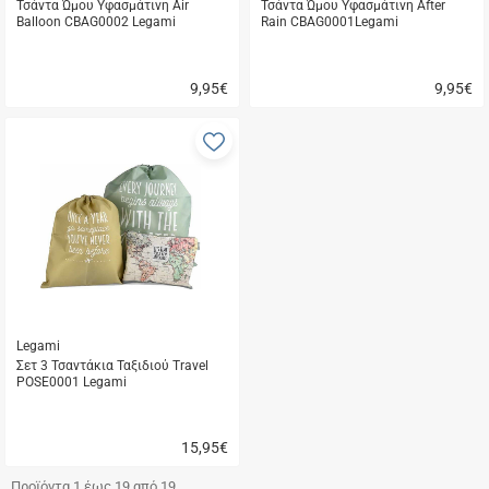
Τσάντα Ώμου Υφασμάτινη Air
Τσάντα Ώμου Υφασμάτινη After
Balloon CBAG0002 Legami
Rain CBAG0001Legami
9,95
€
9,95
€
Γρήγορη
Γρήγορη
αγορά
αγορά
Προσθήκη
στα
αγαπημένα
μου
Legami
Σετ 3 Τσαντάκια Ταξιδιού Travel
POSE0001 Legami
15,95
€
Γρήγορη
αγορά
Προϊόντα 1 έως 19 από 19