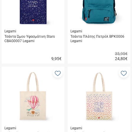
Legami
Legami
Τσάντα Ώμου Υφασμάτινη Stars
Τσάντα Πλάτης Πετρόλ BPK0006
CBAG0007 Legami
Legami
35,95€
9,95
€
24,80
€
Γρήγορη
Γρήγορη
αγορά
αγορά
Προσθήκη
Π
στα
σ
αγαπημένα
α
μου
μ
Legami
Legami