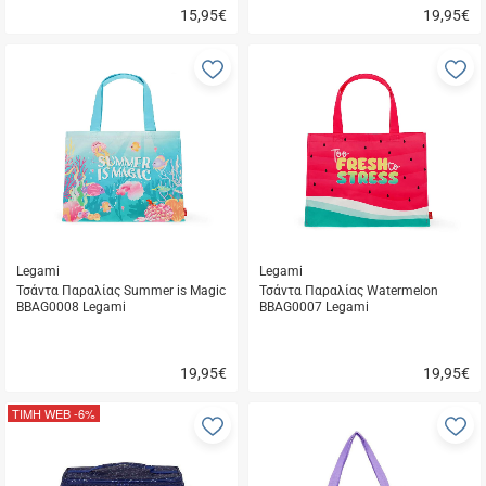
15,95
€
19,95
€
Γρήγορη
Γρήγορη
αγορά
αγορά
Προσθήκη
Π
στα
σ
αγαπημένα
α
μου
μ
Legami
Legami
Τσάντα Παραλίας Summer is Magic
Τσάντα Παραλίας Watermelon
BBAG0008 Legami
BBAG0007 Legami
19,95
€
19,95
€
Γρήγορη
Γρήγορη
αγορά
αγορά
ΤΙΜΗ WEB
-6%
Προσθήκη
Π
στα
σ
αγαπημένα
α