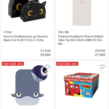
μου
μ
i-Total
Chic Mic
Κουτία Αποθήκευσης με Χερούλι
Παιδική Κουβέρτα Πλεκτή Rabbit
Black Cat XL2872 Σετ-2 i-Total
Oeko Tex 80x140cm KBB120 Chic
Mic
21,00€
39,95€
20,90
€
27,96
€
Γρήγορη
Γρήγορη
αγορά
αγορά
ΤΙΜΗ WEB
-30%
ΤΙΜΗ WEB
-24%
Προσθήκη
Π
στα
σ
αγαπημένα
α
μου
μ