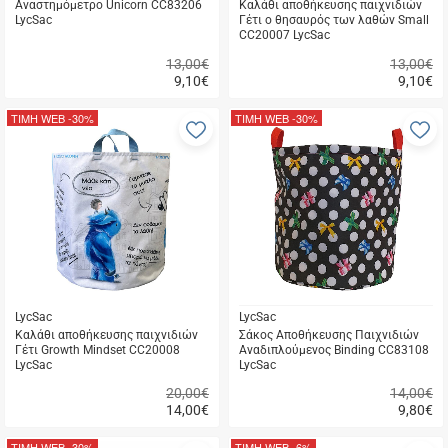
Αναστημόμετρο Unicorn CC83206
Καλάθι αποθήκευσης παιχνιδιών
LycSac
Γέτι ο θησαυρός των λαθών Small
CC20007 LycSac
13,00€
13,00€
9,10
€
9,10
€
Γρήγορη
Γρήγορη
αγορά
αγορά
ΤΙΜΗ WEB
-30%
ΤΙΜΗ WEB
-30%
Προσθήκη
Π
στα
σ
αγαπημένα
α
μου
μ
LycSac
LycSac
Καλάθι αποθήκευσης παιχνιδιών
Σάκος Αποθήκευσης Παιχνιδιών
Γέτι Growth Mindset CC20008
Αναδιπλούμενος Binding CC83108
LycSac
LycSac
20,00€
14,00€
14,00
€
9,80
€
Γρήγορη
Γρήγορη
αγορά
αγορά
ΤΙΜΗ WEB
-30%
ΤΙΜΗ WEB
-6%