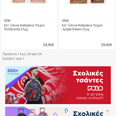
OEM
OEM
Σετ Ξύλινα Καδράκια Τοίχου
Σετ Ξύλινα Καδράκια Τοίχου
Πεταλούδα 2τμχ.
Jungle Dream 2τμχ.
29,90
€
29,90
€
Γρήγορη
Γρήγορη
αγορά
αγορά
Προϊόντα 1 έως 24 από 24
Σελίδα 1 από 1