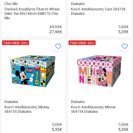
Chic Mic
Diakakis
Παιδική Κουβέρτα Πλεκτή Whale
Κουτί Αποθήκευσης Cars 564156
Oeko Tex 80x140cm KBB110 Chic
Diakakis
Mic
39,95€
7,00€
27,96
€
5,35
€
Γρήγορη
Γρήγορη
αγορά
αγορά
ΤΙΜΗ WEB
-24%
ΤΙΜΗ WEB
-24%
Προσθήκη
Π
στα
σ
αγαπημένα
α
μου
μ
Diakakis
Diakakis
Κουτί Αποθήκευσης Mickey
Κουτί Αποθήκευσης Minnie
564155 Diakakis
564154 Diakakis
7,00€
7,00€
5,35
€
5,35
€