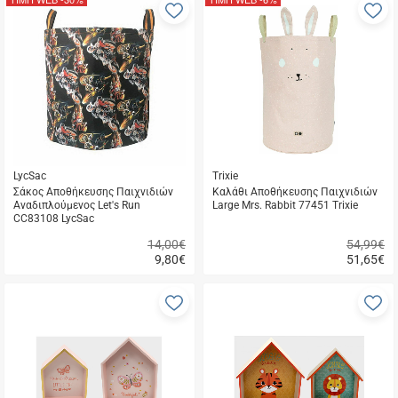
Προσθήκη
Π
στα
σ
αγαπημένα
α
μου
μ
LycSac
Trixie
Σάκος Αποθήκευσης Παιχνιδιών
Καλάθι Αποθήκευσης Παιχνιδιών
Αναδιπλούμενος Let's Run
Large Mrs. Rabbit 77451 Trixie
CC83108 LycSac
14,00€
54,99€
9,80
€
51,65
€
Γρήγορη
Γρήγορη
αγορά
αγορά
Προσθήκη
Π
στα
σ
αγαπημένα
α
μου
μ