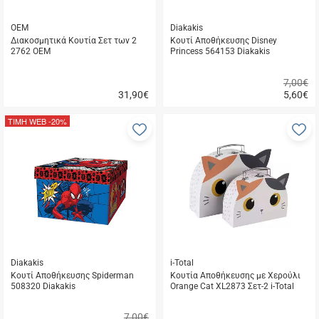
OEM
Diakakis
Διακοσμητικά Κουτία Σετ των 2
Κουτί Αποθήκευσης Disney
2762 ΟΕΜ
Princess 564153 Diakakis
7,00€
31,90
€
5,60
€
Γρήγορη
Γρήγορη
αγορά
αγορά
ΤΙΜΗ WEB
-20%
Προσθήκη
Π
στα
σ
αγαπημένα
α
μου
μ
Diakakis
i-Total
Κουτί Αποθήκευσης Spiderman
Κουτία Αποθήκευσης με Χερούλι
508320 Diakakis
Orange Cat XL2873 Σετ-2 i-Total
7,00€