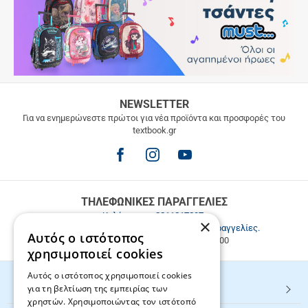
ΔΩΡΕΑΝ
NEWSLETTER
ΜΕΤΑΦΟΡΙΚΑ
Για να ενημερώνεστε πρώτοι για νέα προϊόντα και προσφορές του
textbook.gr
Δωρεάν
μεταφορικά
για
παραγγελίες
άνω
των
ΤΗΛΕΦΩΝΙΚΕΣ ΠΑΡΑΓΓΕΛΙΕΣ
49.9€
Καλέστε μας
2811217297
.
×
Εξυπηρέτηση πελατών & τηλεφωνικές παραγγελίες.
Αυτός ο ιστότοπος
Δευ. - Παρ. 9:00-17:00, Σάβ. 9:00-15:00
χρησιμοποιεί cookies
Αυτός ο ιστότοπος χρησιμοποιεί cookies
για τη βελτίωση της εμπειρίας των
HOT ΚΑΤΗΓΟΡΙΕΣ
χρηστών. Χρησιμοποιώντας τον ιστότοπό