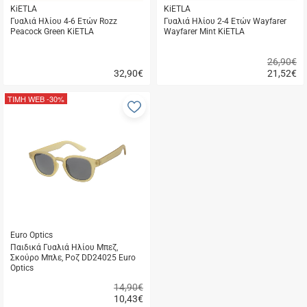
KiETLA
KiETLA
Γυαλιά Ηλίου 4-6 Ετών Rozz
Γυαλιά Ηλίου 2-4 Ετών Wayfarer
Peacock Green KiETLA
Wayfarer Mint KiETLA
26,90€
32,90
€
21,52
€
Γρήγορη
Γρήγορη
αγορά
αγορά
ΤΙΜΗ WEB
-30%
Προσθήκη
στα
αγαπημένα
μου
Euro Optics
Παιδικά Γυαλιά Ηλίου Μπεζ,
Σκούρο Μπλε, Ροζ DD24025 Euro
Optics
14,90€
10,43
€