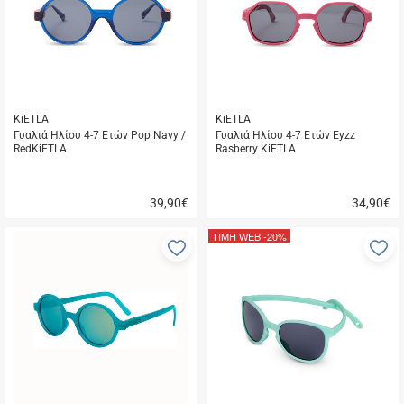
μου
μ
KiETLA
KiETLA
Γυαλιά Ηλίου 4-7 Ετών Pop Navy /
Γυαλιά Ηλίου 4-7 Ετών Eyzz
RedKiETLA
Rasberry KiETLA
39,90
€
34,90
€
Γρήγορη
Γρήγορη
αγορά
αγορά
ΤΙΜΗ WEB
-20%
Προσθήκη
Π
στα
σ
αγαπημένα
α
μου
μ