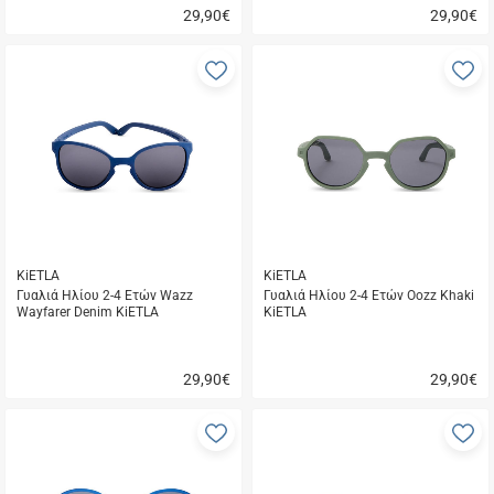
29,90
€
29,90
€
Γρήγορη
Γρήγορη
αγορά
αγορά
Προσθήκη
Π
στα
σ
αγαπημένα
α
μου
μ
KiETLA
KiETLA
Γυαλιά Ηλίου 2-4 Ετών Wazz
Γυαλιά Ηλίου 2-4 Ετών Oozz Khaki
Wayfarer Denim KiETLA
KiETLA
29,90
€
29,90
€
Γρήγορη
Γρήγορη
αγορά
αγορά
Προσθήκη
Π
στα
σ
αγαπημένα
α