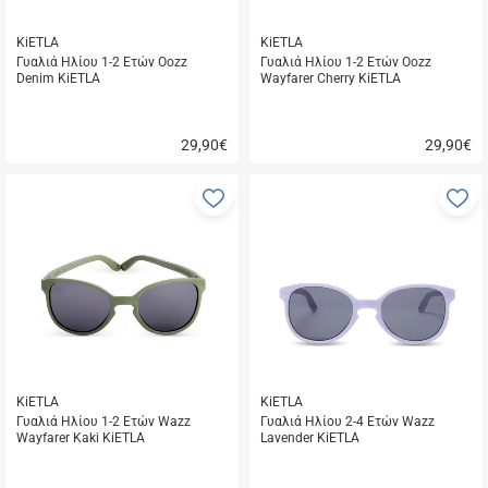
KiETLA
KiETLA
Γυαλιά Ηλίου 1-2 Ετών Oozz
Γυαλιά Ηλίου 1-2 Ετών Oozz
Denim KiETLA
Wayfarer Cherry KiETLA
29,90
€
29,90
€
Γρήγορη
Γρήγορη
αγορά
αγορά
Προσθήκη
Π
στα
σ
αγαπημένα
α
μου
μ
KiETLA
KiETLA
Γυαλιά Ηλίου 1-2 Ετών Wazz
Γυαλιά Ηλίου 2-4 Ετών Wazz
Wayfarer Kaki KiETLA
Lavender KiETLA