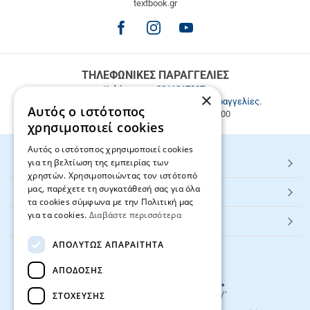
textbook.gr
Δωρεάν
μεταφορικά
για
παραγγελίες
άνω
των
ΤΗΛΕΦΩΝΙΚΕΣ ΠΑΡΑΓΓΕΛΙΕΣ
49.9€
Καλέστε μας
2811217297
.
×
Εξυπηρέτηση πελατών & τηλεφωνικές παραγγελίες.
Αυτός ο ιστότοπος
Δευ. - Παρ. 9:00-17:00, Σάβ. 9:00-15:00
χρησιμοποιεί cookies
Αυτός ο ιστότοπος χρησιμοποιεί cookies
για τη βελτίωση της εμπειρίας των
HOT ΚΑΤΗΓΟΡΙΕΣ
χρηστών. Χρησιμοποιώντας τον ιστότοπό
μας, παρέχετε τη συγκατάθεσή σας για όλα
ΕΞΥΠΗΡΕΤΗΣΗ ΠΕΛΑΤΩΝ
τα cookies σύμφωνα με την Πολιτική μας
για τα cookies.
Διαβάστε περισσότερα
Textbook.gr
ΑΠΟΛΎΤΩΣ ΑΠΑΡΑΊΤΗΤΑ
ΑΠΌΔΟΣΗΣ
ΣΤΌΧΕΥΣΗΣ