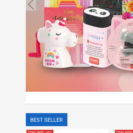
button.prev
Περισσότερα
BEST SELLER
ΤΙΜΗ WEB
-16%
ΤΙΜΗ WEB