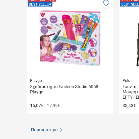
Προσθήκη
BEST SELLER
BEST SEL
στα
αγαπημέν
μου
Playgo
Polo
Σχεδιαστήριο Fashion Studio 6058
Τσάντα Π
Playgo
Μαύρη (
ΕΓΓΥΗΣ
15,07
€
17,99€
33,43
€
Περισσότερα