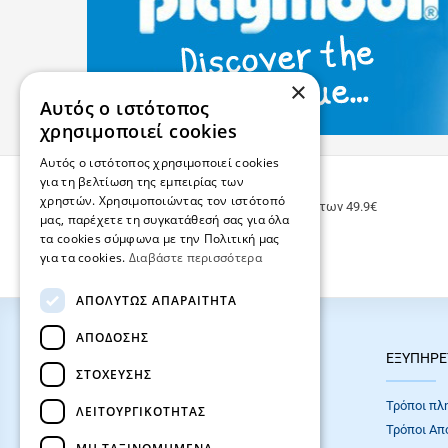
×
Αυτός ο ιστότοπος
χρησιμοποιεί cookies
Αυτός ο ιστότοπος χρησιμοποιεί cookies
για τη βελτίωση της εμπειρίας των
ΔΩΡΕΑΝ ΜΕΤΑΦΟΡΙΚΑ
χρηστών. Χρησιμοποιώντας τον ιστότοπό
Δωρεάν μεταφορικά για παραγγελίες άνω των 49.9€
μας, παρέχετε τη συγκατάθεσή σας για όλα
τα cookies σύμφωνα με την Πολιτική μας
για τα cookies.
Διαβάστε περισσότερα
ΑΠΟΛΎΤΩΣ ΑΠΑΡΑΊΤΗΤΑ
ΑΠΌΔΟΣΗΣ
HOT ΚΑΤΗΓΟΡΙΕΣ
ΕΞΥΠΗΡΕ
ΣΤΌΧΕΥΣΗΣ
ΣΧΟΛΙΚΕΣ ΤΣΑΝΤΕΣ
Τρόποι πλ
ΛΕΙΤΟΥΡΓΙΚΌΤΗΤΑΣ
ΓΡΑΦΙΚΗ ΥΛΗ
Τρόποι Απ