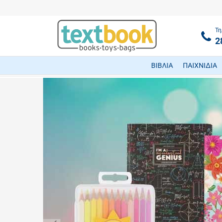
Τη
2
ΒΙΒΛΙΑ
ΠΑΙΧΝΙΔΙΑ
textbook.gr