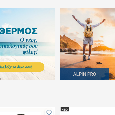
ALPIN PRO
ΝΕΟ
Προσθήκη