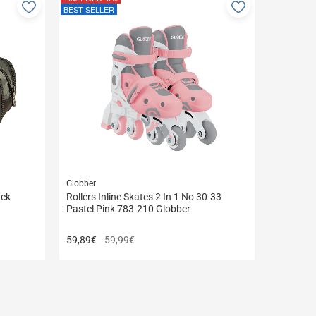
Προσθήκη
Προσθήκη
BEST SELLER
στα
στα
αγαπημένα
αγαπημένα
μου
μου
Globber
ack
Rollers Inline Skates 2 In 1 No 30-33
Pastel Pink 783-210 Globber
59,89
€
59,99€