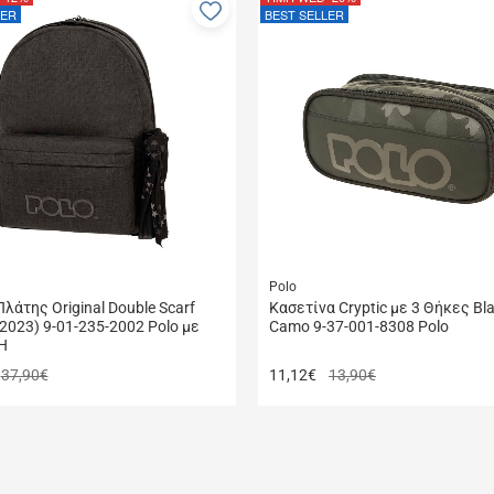
Προσθήκη
LER
BEST SELLER
στα
α
αγαπημένα
μου
Polo
λάτης Original Double Scarf
Κασετίνα Cryptic με 3 Θήκες Bl
2023) 9-01-235-2002 Polo με
Camo 9-37-001-8308 Polo
Η
37,90€
11,12
€
13,90€