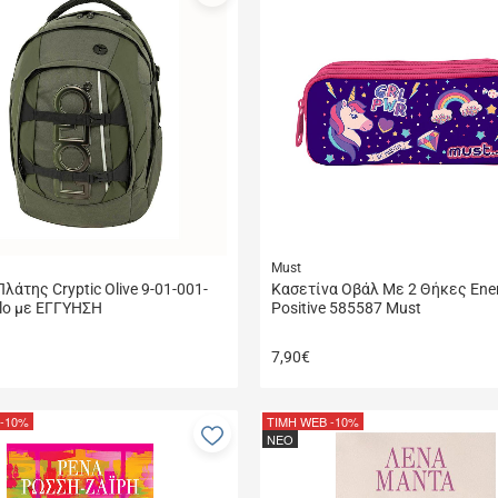
στα
α
αγαπημένα
μου
Must
λάτης Cryptic Olive 9-01-001-
Κασετίνα Οβάλ Με 2 Θήκες Ene
lo με ΕΓΓΥΗΣΗ
Positive 585587 Must
7,90
€
-10%
ΤΙΜΗ WEB
-10%
Προσθήκη
ΝΕΟ
στα
α
αγαπημένα