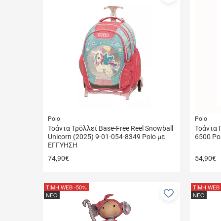
στα
αγαπημέν
μου
Polo
Polo
Τσάντα Τρόλλεϊ Base-Free Reel Snowball
Τσάντα Π
Unicorn (2025) 9-01-054-8349 Polo με
6500 Po
ΕΓΓΥΗΣΗ
74,90
€
54,90
€
ΤΙΜΗ WEB
-50%
ΤΙΜΗ WEB
Προσθήκη
ΝΕΟ
ΝΕΟ
στα
αγαπημέν