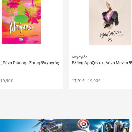
μου
Ψυχογιός
 , Ρένα Ρώσση - Ζαΐρη Ψυχογιός
Ελένη Δραζέντα , Λένα Μαντά 
19,90€
17,91
€
19,90€