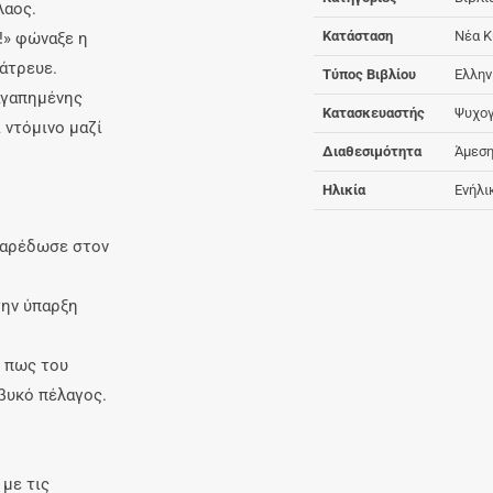
λαος.
Κατάσταση
Νέα Κ
!» φώναξε η
λάτρευε.
Τύπος Βιβλίου
Ελλην
 αγαπημένης
Κατασκευαστής
Ψυχογ
ι ντόμινο μαζί
Διαθεσιμότητα
Άμεση
Ηλικία
Ενήλι
 παρέδωσε στον
την ύπαρξη
ί πως του
ιβυκό πέλαγος.
με τις