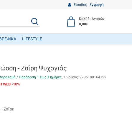
Είσοδος - Εγγραφή
Καλάθι Αγορών
ΑΝΑΖΗΤΗΣΗ
0,00€
ΒΡΕΦΙΚΑ
LIFESTYLE
ΒΡΕΦΙΚΑ ΠΑΙΧΝΙΔΙΑ ΔΡΑΣΤΗΡΙΟΤΗΤΩΝ
Ρώσση - Ζαΐρη Ψυχογιός
παραλαβή / Παράδoση 1 έως 3 ημέρες
Κωδικός:
9786180164329
Η WEB -10%
- Ζαΐρη