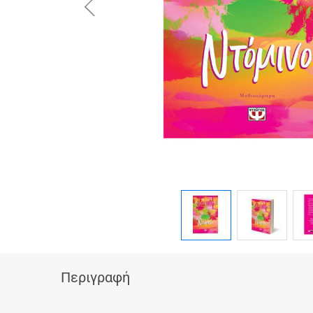
button.prev
Περιγραφή