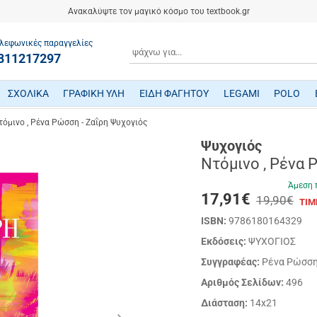
Ανακαλύψτε τον μαγικό κόσμο του textbook.gr
λεφωνικές παραγγελίες
ΑΝΑΖΗΤΗΣΗ
811217297
ΣΧΟΛΙΚΑ
ΓΡΑΦΙΚΗ ΥΛΗ
ΕΙΔΗ ΦΑΓΗΤΟΥ
LEGAMI
POLO
ΤΕΤΡΑΔΙΑ/ ΗΜΕΡΟΛΟΓΙΑ/ ΜΠΛΟΚ
ΜΕΤΑΦΡΑΣΜΕΝΗ ΠΑΙΔΙΚΗ ΛΟΓΟΤΕΧΝΙΑ
ΠΑΙΧΝΙΔΙΑ ΜΗΧΑΝΙΚΗΣ-ΠΕΙΡΑΜΑΤΑ-ΡΟΜΠΟΤΙΚΗΣ
ΜΙΚΡΟΣΚΟΠΙΑ-ΤΗΛΕΣΚΟΠΙΑ-ΔΕΙΝΟΣΑΥΡΟΙ
ΒΡΕΦΙΚΑ ΠΑΙΧΝΙΔΙΑ ΔΡΑΣΤΗΡΙΟΤΗΤΩΝ
ΠΟΔΗΛΑΤΑ - ΠΟΔΟΚΙΝΗΤΑ - ΠΑΤΙΝΙΑ
ΔΑΚΤΥΛΟΜΠΟΓΙΕΣ/ ΝΕΡΟΜΠΟΓΙΕΣ/ ΤΕΜΠΕΡΕΣ
ΤΣΑΝΤΕΣ ΕΠΑΓΓΕΛΜΑΤΙΚΕΣ POLO
τόμινο , Ρένα Ρώσση - Ζαΐρη Ψυχογιός
Ψυχογιός
Ντόμινο , Ρένα 
Άμεση 
17,91
€
19,90€
ΤΙΜ
ISBN:
9786180164329
Εκδόσεις:
ΨΥΧΟΓΙΟΣ
Συγγραφέας:
Ρένα Ρώσση 
Αριθμός Σελίδων:
496
Διάσταση:
14x21