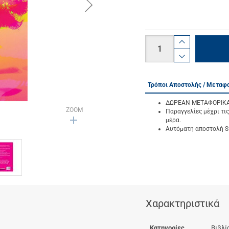
button.next
Ποσότητα
product.i
product.d
Τρόποι Αποστολής / Μεταφ
ΔΩΡΕΑΝ ΜΕΤΑΦΟΡΙΚΑ γ
ZOOM
Παραγγελίες μέχρι τις
μέρα.
Αυτόματη αποστολή SM
Χαρακτηριστικά
Κατηγορίες
Βιβλί