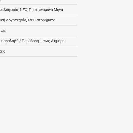
υκλοφορία, ΝΕΟ, Προτεινόμενα Μήνα
ική Λογοτεχνία, Μυθιστορήματα
ιός
 παραλαβή / Παράδoση 1 έως 3 ημέρες
κες