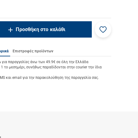
Προσθήκη
ncrease.quantity
Προσθήκη στο καλάθι
στα
ecrease.quantity
αγαπημένα
μου
ορικά
Επιστροφές προϊόντων
ια παραγγελίες άνω των 49.9€ σε όλη την Ελλάδα
 1 το μεσημέρι, συνήθως παραδίδονται στην courier την ίδια
S και email για την παρακολούθηση της παραγγελία σας.
α