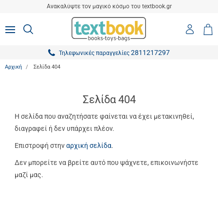
είσιμο
Ανακαλύψτε τον μαγικό κόσμο του textbook.gr
ton.menuForth
Είσοδο
ΑΝΑΖΗΤΗΣΗ
MENU
Καλ
0,0
-
Αγο
ton.menuForth
Εγγραφ
2811217297
Τηλεφωνικές παραγγελίες
ton.menuForth
Αρχική
Σελίδα 404
ton.menuForth
ton.menuForth
Σελίδα 404
ton.menuForth
Η σελίδα που αναζητήσατε φαίνεται να έχει μετακινηθεί,
διαγραφεί ή δεν υπάρχει πλέον.
ton.menuForth
Επιστροφή στην
αρχική σελίδα
.
ton.menuForth
Δεν μπορείτε να βρείτε αυτό που ψάχνετε, επικοινωνήστε
ton.menuForth
μαζί μας.