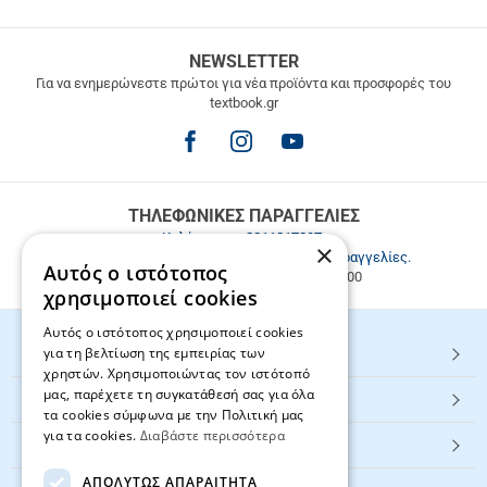
ΔΩΡΕΑΝ
NEWSLETTER
ΜΕΤΑΦΟΡΙΚΑ
Για να ενημερώνεστε πρώτοι για νέα προϊόντα και προσφορές του
textbook.gr
Δωρεάν
μεταφορικά
για
παραγγελίες
άνω
των
ΤΗΛΕΦΩΝΙΚΕΣ ΠΑΡΑΓΓΕΛΙΕΣ
49.9€
Καλέστε μας
2811217297
.
×
Εξυπηρέτηση πελατών & τηλεφωνικές παραγγελίες.
Αυτός ο ιστότοπος
Δευ. - Παρ. 9:00-17:00, Σάβ. 9:00-15:00
χρησιμοποιεί cookies
Αυτός ο ιστότοπος χρησιμοποιεί cookies
για τη βελτίωση της εμπειρίας των
HOT ΚΑΤΗΓΟΡΙΕΣ
χρηστών. Χρησιμοποιώντας τον ιστότοπό
μας, παρέχετε τη συγκατάθεσή σας για όλα
ΕΞΥΠΗΡΕΤΗΣΗ ΠΕΛΑΤΩΝ
τα cookies σύμφωνα με την Πολιτική μας
για τα cookies.
Διαβάστε περισσότερα
Textbook.gr
ΑΠΟΛΎΤΩΣ ΑΠΑΡΑΊΤΗΤΑ