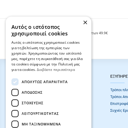
×
Αυτός ο ιστότοπος
ΔΩΡΕΑΝ ΜΕΤΑΦΟΡΙΚΑ
χρησιμοποιεί cookies
Δωρεάν μεταφορικά για παραγγελίες άνω των 49.9€
Αυτός ο ιστότοπος χρησιμοποιεί cookies
για τη βελτίωση της εμπειρίας των
χρηστών. Χρησιμοποιώντας τον ιστότοπό
μας, παρέχετε τη συγκατάθεσή σας για όλα
τα cookies σύμφωνα με την Πολιτική μας
για τα cookies.
Διαβάστε περισσότερα
HOT ΚΑΤΗΓΟΡΙΕΣ
ΕΞΥΠΗΡΕ
ΑΠΟΛΎΤΩΣ ΑΠΑΡΑΊΤΗΤΑ
ΣΧΟΛΙΚΕΣ ΤΣΑΝΤΕΣ
Τρόποι πλ
ΑΠΌΔΟΣΗΣ
ΓΡΑΦΙΚΗ ΥΛΗ
Τρόποι Απ
ΣΤΌΧΕΥΣΗΣ
Επιστροφέ
Συχνές Eρ
ΛΕΙΤΟΥΡΓΙΚΌΤΗΤΑΣ
ΜΗ ΤΑΞΙΝΟΜΗΜΈΝΑ