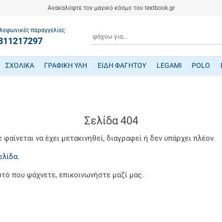
Ανακαλύψτε τον μαγικό κόσμο του textbook.gr
λεφωνικές παραγγελίες
ΑΝΑΖΗΤΗΣΗ
811217297
ΣΧΟΛΙΚΑ
ΓΡΑΦΙΚΗ ΥΛΗ
ΕΙΔΗ ΦΑΓΗΤΟΥ
LEGAMI
POLO
ΤΕΤΡΑΔΙΑ/ ΗΜΕΡΟΛΟΓΙΑ/ ΜΠΛΟΚ
ΜΕΤΑΦΡΑΣΜΕΝΗ ΠΑΙΔΙΚΗ ΛΟΓΟΤΕΧΝΙΑ
ΠΑΙΧΝΙΔΙΑ ΜΗΧΑΝΙΚΗΣ-ΠΕΙΡΑΜΑΤΑ-ΡΟΜΠΟΤΙΚΗΣ
ΜΙΚΡΟΣΚΟΠΙΑ-ΤΗΛΕΣΚΟΠΙΑ-ΔΕΙΝΟΣΑΥΡΟΙ
ΒΡΕΦΙΚΑ ΠΑΙΧΝΙΔΙΑ ΔΡΑΣΤΗΡΙΟΤΗΤΩΝ
ΠΟΔΗΛΑΤΑ - ΠΟΔΟΚΙΝΗΤΑ - ΠΑΤΙΝΙΑ
ΔΑΚΤΥΛΟΜΠΟΓΙΕΣ/ ΝΕΡΟΜΠΟΓΙΕΣ/ ΤΕΜΠΕΡΕΣ
ΤΣΑΝΤΕΣ ΕΠΑΓΓΕΛΜΑΤΙΚΕΣ POLO
Σελίδα 404
φαίνεται να έχει μετακινηθεί, διαγραφεί ή δεν υπάρχει πλέον.
ελίδα
.
υτό που ψάχνετε, επικοινωνήστε μαζί μας.