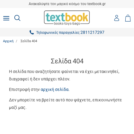
είσιμο
Ανακαλύψτε τον μαγικό κόσμο του textbook.gr
ton.menuForth
Είσοδο
ΑΝΑΖΗΤΗΣΗ
MENU
Καλ
0,0
-
Αγο
ton.menuForth
Εγγραφ
2811217297
Τηλεφωνικές παραγγελίες
ton.menuForth
Αρχική
Σελίδα 404
ton.menuForth
ton.menuForth
Σελίδα 404
ton.menuForth
Η σελίδα που αναζητήσατε φαίνεται να έχει μετακινηθεί,
διαγραφεί ή δεν υπάρχει πλέον.
ton.menuForth
Επιστροφή στην
αρχική σελίδα
.
ton.menuForth
Δεν μπορείτε να βρείτε αυτό που ψάχνετε, επικοινωνήστε
ton.menuForth
μαζί μας.