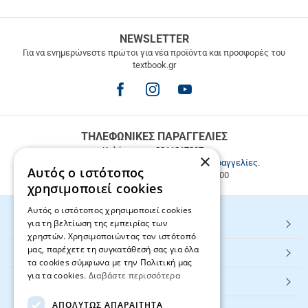
ΔΩΡΕΑΝ
NEWSLETTER
ΜΕΤΑΦΟΡΙΚΑ
Για να ενημερώνεστε πρώτοι για νέα προϊόντα και προσφορές του
textbook.gr
Δωρεάν
μεταφορικά
για
παραγγελίες
άνω
των
ΤΗΛΕΦΩΝΙΚΕΣ ΠΑΡΑΓΓΕΛΙΕΣ
49.9€
Καλέστε μας
2811217297
.
×
Εξυπηρέτηση πελατών & τηλεφωνικές παραγγελίες.
Αυτός ο ιστότοπος
Δευ. - Παρ. 9:00-17:00, Σάβ. 9:00-15:00
χρησιμοποιεί cookies
Αυτός ο ιστότοπος χρησιμοποιεί cookies
για τη βελτίωση της εμπειρίας των
HOT ΚΑΤΗΓΟΡΙΕΣ
χρηστών. Χρησιμοποιώντας τον ιστότοπό
μας, παρέχετε τη συγκατάθεσή σας για όλα
ΕΞΥΠΗΡΕΤΗΣΗ ΠΕΛΑΤΩΝ
τα cookies σύμφωνα με την Πολιτική μας
για τα cookies.
Διαβάστε περισσότερα
Textbook.gr
ΑΠΟΛΎΤΩΣ ΑΠΑΡΑΊΤΗΤΑ