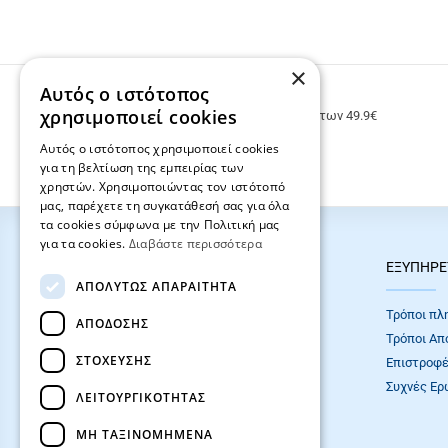
×
Αυτός ο ιστότοπος
ΔΩΡΕΑΝ ΜΕΤΑΦΟΡΙΚΑ
χρησιμοποιεί cookies
Δωρεάν μεταφορικά για παραγγελίες άνω των 49.9€
Αυτός ο ιστότοπος χρησιμοποιεί cookies
για τη βελτίωση της εμπειρίας των
χρηστών. Χρησιμοποιώντας τον ιστότοπό
μας, παρέχετε τη συγκατάθεσή σας για όλα
τα cookies σύμφωνα με την Πολιτική μας
για τα cookies.
Διαβάστε περισσότερα
HOT ΚΑΤΗΓΟΡΙΕΣ
ΕΞΥΠΗΡΕ
ΑΠΟΛΎΤΩΣ ΑΠΑΡΑΊΤΗΤΑ
ΣΧΟΛΙΚΕΣ ΤΣΑΝΤΕΣ
Τρόποι πλ
ΑΠΌΔΟΣΗΣ
ΓΡΑΦΙΚΗ ΥΛΗ
Τρόποι Απ
ΣΤΌΧΕΥΣΗΣ
Επιστροφέ
Συχνές Eρ
ΛΕΙΤΟΥΡΓΙΚΌΤΗΤΑΣ
ΜΗ ΤΑΞΙΝΟΜΗΜΈΝΑ