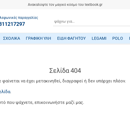
Ανακαλύψτε τον μαγικό κόσμο του textbook.gr
λεφωνικές παραγγελίες
ΑΝΑΖΗΤΗΣΗ
811217297
ΣΧΟΛΙΚΑ
ΓΡΑΦΙΚΗ ΥΛΗ
ΕΙΔΗ ΦΑΓΗΤΟΥ
LEGAMI
POLO
ΤΕΤΡΑΔΙΑ/ ΗΜΕΡΟΛΟΓΙΑ/ ΜΠΛΟΚ
ΜΕΤΑΦΡΑΣΜΕΝΗ ΠΑΙΔΙΚΗ ΛΟΓΟΤΕΧΝΙΑ
ΠΑΙΧΝΙΔΙΑ ΜΗΧΑΝΙΚΗΣ-ΠΕΙΡΑΜΑΤΑ-ΡΟΜΠΟΤΙΚΗΣ
ΜΙΚΡΟΣΚΟΠΙΑ-ΤΗΛΕΣΚΟΠΙΑ-ΔΕΙΝΟΣΑΥΡΟΙ
ΒΡΕΦΙΚΑ ΠΑΙΧΝΙΔΙΑ ΔΡΑΣΤΗΡΙΟΤΗΤΩΝ
ΠΟΔΗΛΑΤΑ - ΠΟΔΟΚΙΝΗΤΑ - ΠΑΤΙΝΙΑ
ΔΑΚΤΥΛΟΜΠΟΓΙΕΣ/ ΝΕΡΟΜΠΟΓΙΕΣ/ ΤΕΜΠΕΡΕΣ
ΤΣΑΝΤΕΣ ΕΠΑΓΓΕΛΜΑΤΙΚΕΣ POLO
Σελίδα 404
φαίνεται να έχει μετακινηθεί, διαγραφεί ή δεν υπάρχει πλέον.
ελίδα
.
υτό που ψάχνετε, επικοινωνήστε μαζί μας.