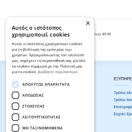
×
Αυτός ο ιστότοπος
ΔΩΡΕΑΝ ΜΕΤΑΦΟΡΙΚΑ
χρησιμοποιεί cookies
Δωρεάν μεταφορικά για παραγγελίες άνω των 49.9€
Αυτός ο ιστότοπος χρησιμοποιεί cookies
για τη βελτίωση της εμπειρίας των
χρηστών. Χρησιμοποιώντας τον ιστότοπό
μας, παρέχετε τη συγκατάθεσή σας για όλα
τα cookies σύμφωνα με την Πολιτική μας
για τα cookies.
Διαβάστε περισσότερα
HOT ΚΑΤΗΓΟΡΙΕΣ
ΕΞΥΠΗΡΕ
ΑΠΟΛΎΤΩΣ ΑΠΑΡΑΊΤΗΤΑ
ΣΧΟΛΙΚΕΣ ΤΣΑΝΤΕΣ
Τρόποι πλ
ΑΠΌΔΟΣΗΣ
ΓΡΑΦΙΚΗ ΥΛΗ
Τρόποι Απ
ΣΤΌΧΕΥΣΗΣ
Επιστροφέ
Συχνές Eρ
ΛΕΙΤΟΥΡΓΙΚΌΤΗΤΑΣ
ΜΗ ΤΑΞΙΝΟΜΗΜΈΝΑ