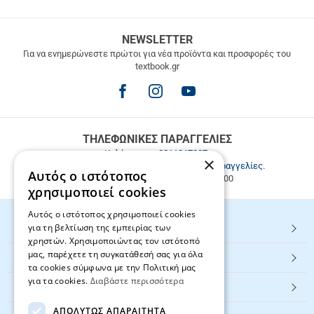
ΔΩΡΕΑΝ
NEWSLETTER
ΜΕΤΑΦΟΡΙΚΑ
Για να ενημερώνεστε πρώτοι για νέα προϊόντα και προσφορές του
textbook.gr
Δωρεάν
μεταφορικά
για
παραγγελίες
άνω
των
ΤΗΛΕΦΩΝΙΚΕΣ ΠΑΡΑΓΓΕΛΙΕΣ
49.9€
Καλέστε μας
2811217297
.
×
Εξυπηρέτηση πελατών & τηλεφωνικές παραγγελίες.
Αυτός ο ιστότοπος
Δευ. - Παρ. 9:00-17:00, Σάβ. 9:00-15:00
χρησιμοποιεί cookies
Αυτός ο ιστότοπος χρησιμοποιεί cookies
για τη βελτίωση της εμπειρίας των
HOT ΚΑΤΗΓΟΡΙΕΣ
χρηστών. Χρησιμοποιώντας τον ιστότοπό
μας, παρέχετε τη συγκατάθεσή σας για όλα
ΕΞΥΠΗΡΕΤΗΣΗ ΠΕΛΑΤΩΝ
τα cookies σύμφωνα με την Πολιτική μας
για τα cookies.
Διαβάστε περισσότερα
Textbook.gr
ΑΠΟΛΎΤΩΣ ΑΠΑΡΑΊΤΗΤΑ