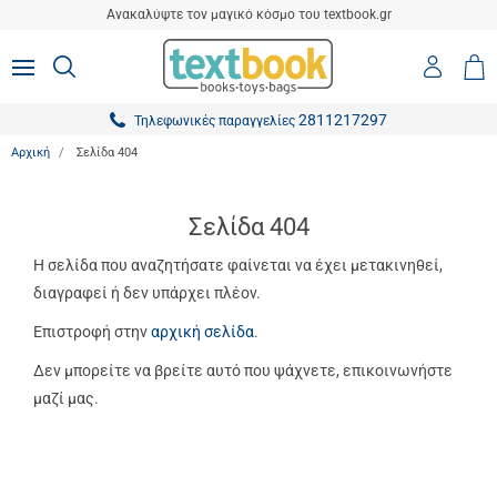
είσιμο
Ανακαλύψτε τον μαγικό κόσμο του textbook.gr
ton.menuForth
Είσοδο
ΑΝΑΖΗΤΗΣΗ
MENU
Καλ
0,0
-
Αγο
ton.menuForth
Εγγραφ
2811217297
Τηλεφωνικές παραγγελίες
ton.menuForth
Αρχική
Σελίδα 404
ton.menuForth
ton.menuForth
Σελίδα 404
ton.menuForth
Η σελίδα που αναζητήσατε φαίνεται να έχει μετακινηθεί,
διαγραφεί ή δεν υπάρχει πλέον.
ton.menuForth
Επιστροφή στην
αρχική σελίδα
.
ton.menuForth
Δεν μπορείτε να βρείτε αυτό που ψάχνετε, επικοινωνήστε
ton.menuForth
μαζί μας.