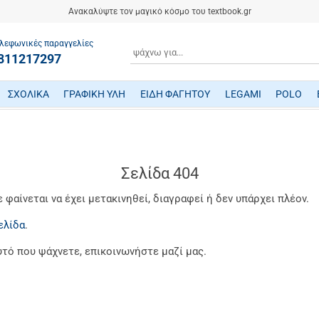
Ανακαλύψτε τον μαγικό κόσμο του textbook.gr
λεφωνικές παραγγελίες
ΑΝΑΖΗΤΗΣΗ
811217297
ΣΧΟΛΙΚΑ
ΓΡΑΦΙΚΗ ΥΛΗ
ΕΙΔΗ ΦΑΓΗΤΟΥ
LEGAMI
POLO
ΤΕΤΡΑΔΙΑ/ ΗΜΕΡΟΛΟΓΙΑ/ ΜΠΛΟΚ
ΜΕΤΑΦΡΑΣΜΕΝΗ ΠΑΙΔΙΚΗ ΛΟΓΟΤΕΧΝΙΑ
ΠΑΙΧΝΙΔΙΑ ΜΗΧΑΝΙΚΗΣ-ΠΕΙΡΑΜΑΤΑ-ΡΟΜΠΟΤΙΚΗΣ
ΜΙΚΡΟΣΚΟΠΙΑ-ΤΗΛΕΣΚΟΠΙΑ-ΔΕΙΝΟΣΑΥΡΟΙ
ΒΡΕΦΙΚΑ ΠΑΙΧΝΙΔΙΑ ΔΡΑΣΤΗΡΙΟΤΗΤΩΝ
ΠΟΔΗΛΑΤΑ - ΠΟΔΟΚΙΝΗΤΑ - ΠΑΤΙΝΙΑ
ΔΑΚΤΥΛΟΜΠΟΓΙΕΣ/ ΝΕΡΟΜΠΟΓΙΕΣ/ ΤΕΜΠΕΡΕΣ
ΤΣΑΝΤΕΣ ΕΠΑΓΓΕΛΜΑΤΙΚΕΣ POLO
Σελίδα 404
φαίνεται να έχει μετακινηθεί, διαγραφεί ή δεν υπάρχει πλέον.
ελίδα
.
υτό που ψάχνετε, επικοινωνήστε μαζί μας.