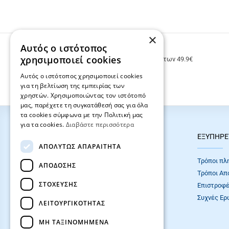
×
Αυτός ο ιστότοπος
ΔΩΡΕΑΝ ΜΕΤΑΦΟΡΙΚΑ
χρησιμοποιεί cookies
Δωρεάν μεταφορικά για παραγγελίες άνω των 49.9€
Αυτός ο ιστότοπος χρησιμοποιεί cookies
για τη βελτίωση της εμπειρίας των
χρηστών. Χρησιμοποιώντας τον ιστότοπό
μας, παρέχετε τη συγκατάθεσή σας για όλα
τα cookies σύμφωνα με την Πολιτική μας
για τα cookies.
Διαβάστε περισσότερα
HOT ΚΑΤΗΓΟΡΙΕΣ
ΕΞΥΠΗΡΕ
ΑΠΟΛΎΤΩΣ ΑΠΑΡΑΊΤΗΤΑ
ΣΧΟΛΙΚΕΣ ΤΣΑΝΤΕΣ
Τρόποι πλ
ΑΠΌΔΟΣΗΣ
ΓΡΑΦΙΚΗ ΥΛΗ
Τρόποι Απ
ΣΤΌΧΕΥΣΗΣ
Επιστροφέ
Συχνές Eρ
ΛΕΙΤΟΥΡΓΙΚΌΤΗΤΑΣ
ΜΗ ΤΑΞΙΝΟΜΗΜΈΝΑ