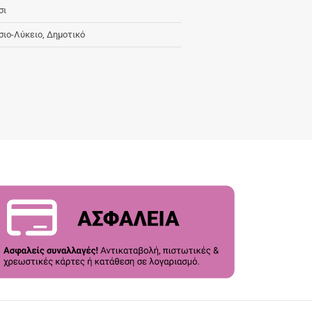
σι
σιο-Λύκειο, Δημοτικό