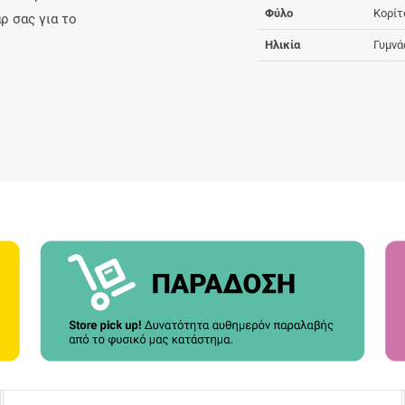
Φύλο
Κορίτ
ρ σας για το
Ηλικία
Γυμνά