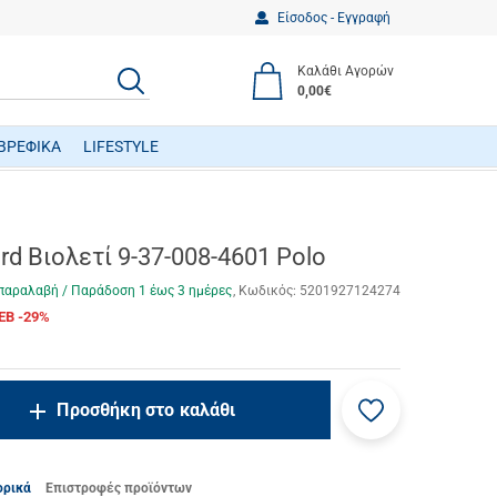
Είσοδος - Εγγραφή
Καλάθι Αγορών
ΑΝΑΖΗΤΗΣΗ
0,00€
ΒΡΕΦΙΚΑ
LIFESTYLE
ΒΡΕΦΙΚΑ ΠΑΙΧΝΙΔΙΑ ΔΡΑΣΤΗΡΙΟΤΗΤΩΝ
rd Βιολετί 9-37-008-4601 Polo
παραλαβή / Παράδoση 1 έως 3 ημέρες
Κωδικός:
5201927124274
EB -29%
Προσθήκη
ncrease.quantity
Προσθήκη στο καλάθι
στα
ecrease.quantity
αγαπημένα
μου
ορικά
Επιστροφές προϊόντων