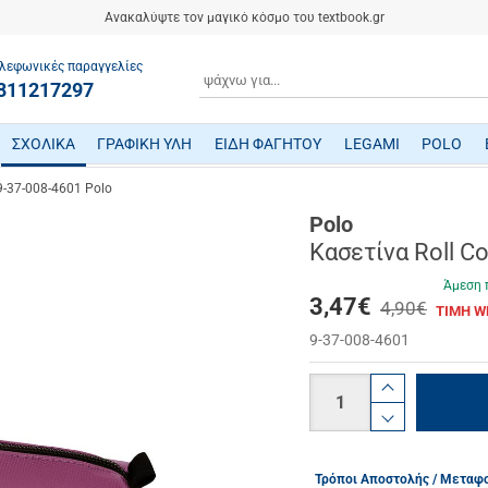
Ανακαλύψτε τον μαγικό κόσμο του textbook.gr
λεφωνικές παραγγελίες
ΑΝΑΖΗΤΗΣΗ
811217297
ΣΧΟΛΙΚΑ
ΓΡΑΦΙΚΗ ΥΛΗ
ΕΙΔΗ ΦΑΓΗΤΟΥ
LEGAMI
POLO
ΤΕΤΡΑΔΙΑ/ ΗΜΕΡΟΛΟΓΙΑ/ ΜΠΛΟΚ
ΜΕΤΑΦΡΑΣΜΕΝΗ ΠΑΙΔΙΚΗ ΛΟΓΟΤΕΧΝΙΑ
ΠΑΙΧΝΙΔΙΑ ΜΗΧΑΝΙΚΗΣ-ΠΕΙΡΑΜΑΤΑ-ΡΟΜΠΟΤΙΚΗΣ
ΜΙΚΡΟΣΚΟΠΙΑ-ΤΗΛΕΣΚΟΠΙΑ-ΔΕΙΝΟΣΑΥΡΟΙ
ΒΡΕΦΙΚΑ ΠΑΙΧΝΙΔΙΑ ΔΡΑΣΤΗΡΙΟΤΗΤΩΝ
ΠΟΔΗΛΑΤΑ - ΠΟΔΟΚΙΝΗΤΑ - ΠΑΤΙΝΙΑ
ΔΑΚΤΥΛΟΜΠΟΓΙΕΣ/ ΝΕΡΟΜΠΟΓΙΕΣ/ ΤΕΜΠΕΡΕΣ
ΤΣΑΝΤΕΣ ΕΠΑΓΓΕΛΜΑΤΙΚΕΣ POLO
 9-37-008-4601 Polo
Polo
Κασετίνα Roll Co
Άμεση 
3,47
€
4,90€
ΤΙΜΗ W
9-37-008-4601
Ποσότητα
product.i
product.d
Τρόποι Αποστολής / Μεταφ