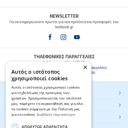
ΔΩΡΕΑΝ
NEWSLETTER
ΜΕΤΑΦΟΡΙΚΑ
Για να ενημερώνεστε πρώτοι για νέα προϊόντα και προσφορές του
textbook.gr
Δωρεάν
μεταφορικά
για
παραγγελίες
άνω
των
ΤΗΛΕΦΩΝΙΚΕΣ ΠΑΡΑΓΓΕΛΙΕΣ
49.9€
Καλέστε μας
2811217297
.
×
Εξυπηρέτηση πελατών & τηλεφωνικές παραγγελίες.
Αυτός ο ιστότοπος
Δευ. - Παρ. 9:00-17:00, Σάβ. 9:00-15:00
χρησιμοποιεί cookies
Αυτός ο ιστότοπος χρησιμοποιεί cookies
για τη βελτίωση της εμπειρίας των
HOT ΚΑΤΗΓΟΡΙΕΣ
χρηστών. Χρησιμοποιώντας τον ιστότοπό
μας, παρέχετε τη συγκατάθεσή σας για όλα
ΕΞΥΠΗΡΕΤΗΣΗ ΠΕΛΑΤΩΝ
τα cookies σύμφωνα με την Πολιτική μας
για τα cookies.
Διαβάστε περισσότερα
Textbook.gr
ΑΠΟΛΎΤΩΣ ΑΠΑΡΑΊΤΗΤΑ