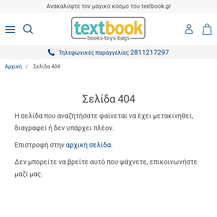
είσιμο
Ανακαλύψτε τον μαγικό κόσμο του textbook.gr
ton.menuForth
Είσοδο
ΑΝΑΖΗΤΗΣΗ
MENU
Καλ
0,0
-
Αγο
ton.menuForth
Εγγραφ
2811217297
Τηλεφωνικές παραγγελίες
ton.menuForth
Αρχική
Σελίδα 404
ton.menuForth
ton.menuForth
Σελίδα 404
ton.menuForth
Η σελίδα που αναζητήσατε φαίνεται να έχει μετακινηθεί,
διαγραφεί ή δεν υπάρχει πλέον.
ton.menuForth
Επιστροφή στην
αρχική σελίδα
.
ton.menuForth
Δεν μπορείτε να βρείτε αυτό που ψάχνετε, επικοινωνήστε
ton.menuForth
μαζί μας.