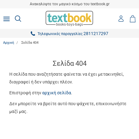
είσιμο
Ανακαλύψτε τον μαγικό κόσμο του textbook.gr
ton.menuForth
Είσοδο
ΑΝΑΖΗΤΗΣΗ
MENU
Καλ
0,0
-
Αγο
ton.menuForth
Εγγραφ
2811217297
Τηλεφωνικές παραγγελίες
ton.menuForth
Αρχική
Σελίδα 404
ton.menuForth
ton.menuForth
Σελίδα 404
ton.menuForth
Η σελίδα που αναζητήσατε φαίνεται να έχει μετακινηθεί,
διαγραφεί ή δεν υπάρχει πλέον.
ton.menuForth
Επιστροφή στην
αρχική σελίδα
.
ton.menuForth
Δεν μπορείτε να βρείτε αυτό που ψάχνετε, επικοινωνήστε
ton.menuForth
μαζί μας.