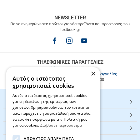
ΔΩΡΕΑΝ
NEWSLETTER
ΜΕΤΑΦΟΡΙΚΑ
Για να ενημερώνεστε πρώτοι για νέα προϊόντα και προσφορές του
textbook.gr
Δωρεάν
μεταφορικά
για
παραγγελίες
άνω
των
ΤΗΛΕΦΩΝΙΚΕΣ ΠΑΡΑΓΓΕΛΙΕΣ
49.9€
Καλέστε μας
2811217297
.
×
Εξυπηρέτηση πελατών & τηλεφωνικές παραγγελίες.
Αυτός ο ιστότοπος
Δευ. - Παρ. 9:00-17:00, Σάβ. 9:00-15:00
χρησιμοποιεί cookies
Αυτός ο ιστότοπος χρησιμοποιεί cookies
για τη βελτίωση της εμπειρίας των
HOT ΚΑΤΗΓΟΡΙΕΣ
χρηστών. Χρησιμοποιώντας τον ιστότοπό
μας, παρέχετε τη συγκατάθεσή σας για όλα
ΕΞΥΠΗΡΕΤΗΣΗ ΠΕΛΑΤΩΝ
τα cookies σύμφωνα με την Πολιτική μας
για τα cookies.
Διαβάστε περισσότερα
Textbook.gr
ΑΠΟΛΎΤΩΣ ΑΠΑΡΑΊΤΗΤΑ