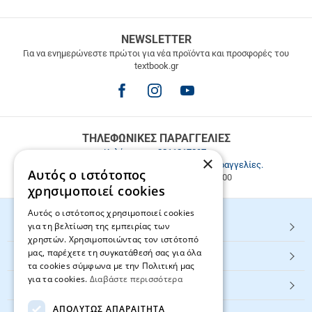
ΔΩΡΕΑΝ
NEWSLETTER
ΜΕΤΑΦΟΡΙΚΑ
Για να ενημερώνεστε πρώτοι για νέα προϊόντα και προσφορές του
textbook.gr
Δωρεάν
μεταφορικά
για
παραγγελίες
άνω
των
ΤΗΛΕΦΩΝΙΚΕΣ ΠΑΡΑΓΓΕΛΙΕΣ
49.9€
Καλέστε μας
2811217297
.
×
Εξυπηρέτηση πελατών & τηλεφωνικές παραγγελίες.
Αυτός ο ιστότοπος
Δευ. - Παρ. 9:00-17:00, Σάβ. 9:00-15:00
χρησιμοποιεί cookies
Αυτός ο ιστότοπος χρησιμοποιεί cookies
για τη βελτίωση της εμπειρίας των
HOT ΚΑΤΗΓΟΡΙΕΣ
χρηστών. Χρησιμοποιώντας τον ιστότοπό
μας, παρέχετε τη συγκατάθεσή σας για όλα
ΕΞΥΠΗΡΕΤΗΣΗ ΠΕΛΑΤΩΝ
τα cookies σύμφωνα με την Πολιτική μας
για τα cookies.
Διαβάστε περισσότερα
Textbook.gr
ΑΠΟΛΎΤΩΣ ΑΠΑΡΑΊΤΗΤΑ