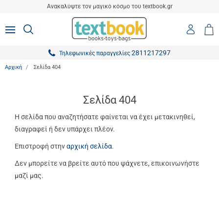
είσιμο
Ανακαλύψτε τον μαγικό κόσμο του textbook.gr
ton.menuForth
Είσοδο
ΑΝΑΖΗΤΗΣΗ
MENU
Καλ
0,0
-
Αγο
ton.menuForth
Εγγραφ
2811217297
Τηλεφωνικές παραγγελίες
ton.menuForth
Αρχική
Σελίδα 404
ton.menuForth
ton.menuForth
Σελίδα 404
ton.menuForth
Η σελίδα που αναζητήσατε φαίνεται να έχει μετακινηθεί,
διαγραφεί ή δεν υπάρχει πλέον.
ton.menuForth
Επιστροφή στην
αρχική σελίδα
.
ton.menuForth
Δεν μπορείτε να βρείτε αυτό που ψάχνετε, επικοινωνήστε
ton.menuForth
μαζί μας.