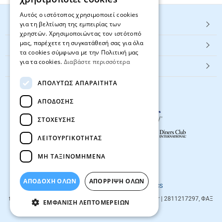
Αυτός ο ιστότοπος χρησιμοποιεί cookies
για τη βελτίωση της εμπειρίας των
HOT ΚΑΤΗΓΟΡΙΕΣ
χρηστών. Χρησιμοποιώντας τον ιστότοπό
μας, παρέχετε τη συγκατάθεσή σας για όλα
ΕΞΥΠΗΡΕΤΗΣΗ ΠΕΛΑΤΩΝ
τα cookies σύμφωνα με την Πολιτική μας
για τα cookies.
Διαβάστε περισσότερα
Textbook.gr
ΑΠΟΛΎΤΩΣ ΑΠΑΡΑΊΤΗΤΑ
ΑΠΌΔΟΣΗΣ
ΣΤΌΧΕΥΣΗΣ
ΛΕΙΤΟΥΡΓΙΚΌΤΗΤΑΣ
ΜΗ ΤΑΞΙΝΟΜΗΜΈΝΑ
© 2026
textbook.gr
All rights reserved
ΑΠΟΔΟΧΗ ΟΛΩΝ
ΑΠΌΡΡΙΨΗ ΌΛΩΝ
Designed & developed by
NETMECHANICS
textbook.gr
Evans 85
71201
,
Heraklio
| info@textbook.gr | 2811217297, ΦΑΞ
ΕΜΦΆΝΙΣΗ ΛΕΠΤΟΜΕΡΕΙΏΝ
2810283273