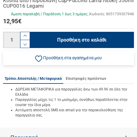
Κούπα από Πορσελάνη Cup-Puccino Lama Λευκή 350ml
CUP0016 Legami
Άμεση παραλαβή / Παράδoση 1 έως 3 ημέρες
Κωδικός:
8051739307948
12,95
€
Ποσότητα
product.increase.quantity
Προσθήκη στο καλάθι
product.decrease.quantity
Προσθήκη στα αγαπημένα μου
Τρόποι Αποστολής / Μεταφορικά
Επιστροφές προϊόντων
ΔΩΡΕΑΝ ΜΕΤΑΦΟΡΙΚΑ για παραγγελίες άνω των 49.9€ σε όλη την
Ελλάδα
Παραγγελίες μέχρι τις 1 το μεσημέρι, συνήθως παραδίδονται στην
courier την ίδια μέρα.
Αυτόματη αποστολή SMS και email για την παρακολούθηση της
παραγγελία σας.