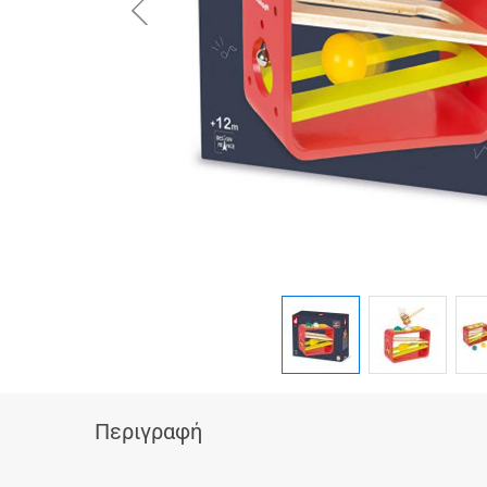
button.prev
Περιγραφή