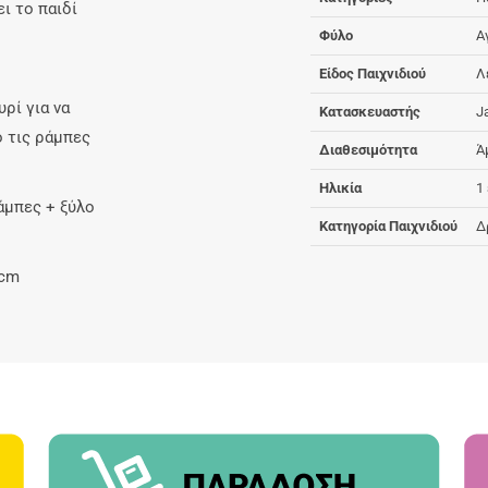
ι το παιδί
Φύλο
Α
Είδος Παιχνιδιού
Λ
ρί για να
Κατασκευαστής
J
ό τις ράμπες
Διαθεσιμότητα
Ά
Ηλικία
1
άμπες + ξύλο
Κατηγορία Παιχνιδιού
Δ
 cm