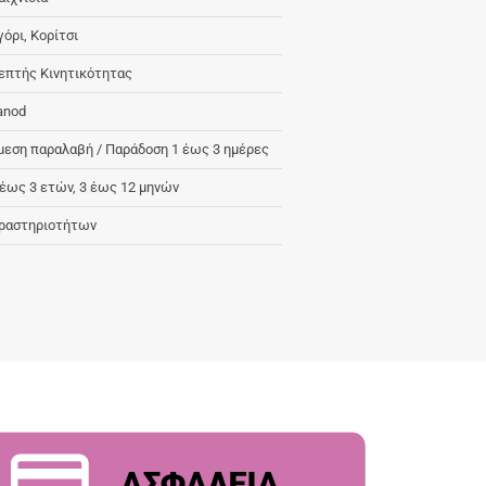
γόρι, Κορίτσι
επτής Κινητικότητας
anod
μεση παραλαβή / Παράδoση 1 έως 3 ημέρες
 έως 3 ετών, 3 έως 12 μηνών
ραστηριοτήτων