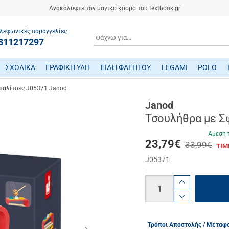
Ανακαλύψτε τον μαγικό κόσμο του textbook.gr
λεφωνικές παραγγελίες
ΑΝΑΖΗΤΗΣΗ
811217297
ΣΧΟΛΙΚΑ
ΓΡΑΦΙΚΗ ΥΛΗ
ΕΙΔΗ ΦΑΓΗΤΟΥ
LEGAMI
POLO
ΤΕΤΡΑΔΙΑ/ ΗΜΕΡΟΛΟΓΙΑ/ ΜΠΛΟΚ
ΜΕΤΑΦΡΑΣΜΕΝΗ ΠΑΙΔΙΚΗ ΛΟΓΟΤΕΧΝΙΑ
ΠΑΙΧΝΙΔΙΑ ΜΗΧΑΝΙΚΗΣ-ΠΕΙΡΑΜΑΤΑ-ΡΟΜΠΟΤΙΚΗΣ
ΜΙΚΡΟΣΚΟΠΙΑ-ΤΗΛΕΣΚΟΠΙΑ-ΔΕΙΝΟΣΑΥΡΟΙ
ΒΡΕΦΙΚΑ ΠΑΙΧΝΙΔΙΑ ΔΡΑΣΤΗΡΙΟΤΗΤΩΝ
ΠΟΔΗΛΑΤΑ - ΠΟΔΟΚΙΝΗΤΑ - ΠΑΤΙΝΙΑ
ΔΑΚΤΥΛΟΜΠΟΓΙΕΣ/ ΝΕΡΟΜΠΟΓΙΕΣ/ ΤΕΜΠΕΡΕΣ
ΤΣΑΝΤΕΣ ΕΠΑΓΓΕΛΜΑΤΙΚΕΣ POLO
παλίτσες J05371 Janod
Janod
Τσουλήθρα με Σ
Άμεση 
23,79
€
33,99€
ΤΙΜ
J05371
Ποσότητα
product.i
product.d
Τρόποι Αποστολής / Μεταφ