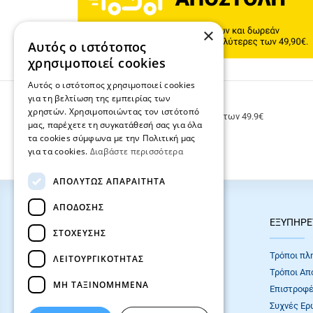
×
Αυτός ο ιστότοπος
χρησιμοποιεί cookies
Αυτός ο ιστότοπος χρησιμοποιεί cookies
για τη βελτίωση της εμπειρίας των
ΔΩΡΕΑΝ ΜΕΤΑΦΟΡΙΚΑ
χρηστών. Χρησιμοποιώντας τον ιστότοπό
Δωρεάν μεταφορικά για παραγγελίες άνω των 49.9€
μας, παρέχετε τη συγκατάθεσή σας για όλα
τα cookies σύμφωνα με την Πολιτική μας
για τα cookies.
Διαβάστε περισσότερα
ΑΠΟΛΎΤΩΣ ΑΠΑΡΑΊΤΗΤΑ
ΑΠΌΔΟΣΗΣ
HOT ΚΑΤΗΓΟΡΙΕΣ
ΕΞΥΠΗΡΕ
ΣΤΌΧΕΥΣΗΣ
ΣΧΟΛΙΚΕΣ ΤΣΑΝΤΕΣ
Τρόποι πλ
ΛΕΙΤΟΥΡΓΙΚΌΤΗΤΑΣ
ΓΡΑΦΙΚΗ ΥΛΗ
Τρόποι Απ
ΜΗ ΤΑΞΙΝΟΜΗΜΈΝΑ
Επιστροφέ
Συχνές Eρ