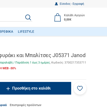
Είσοδος - Εγγραφή
Καλάθι Αγορών
ΑΝΑΖΗΤΗΣΗ
0,00€
ΒΡΕΦΙΚΑ
LIFESTYLE
ΒΡΕΦΙΚΑ ΠΑΙΧΝΙΔΙΑ ΔΡΑΣΤΗΡΙΟΤΗΤΩΝ
φυράκι και Μπαλίτσες J05371 Janod
παραλαβή / Παράδoση 1 έως 3 ημέρες
Κωδικός:
3700217353711
Η WEB -30%
Προσθήκη
ncrease.quantity
Προσθήκη στο καλάθι
στα
ecrease.quantity
αγαπημένα
μου
ορικά
Επιστροφές προϊόντων