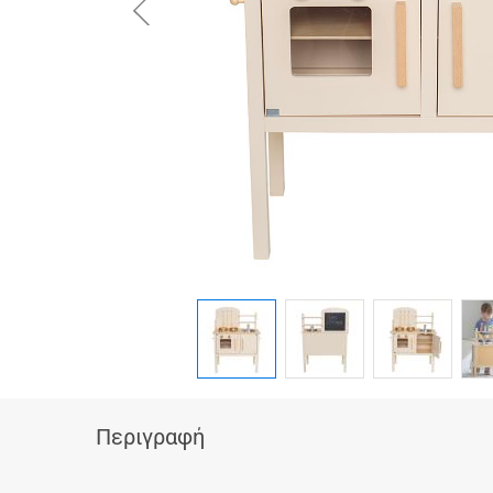
button.prev
Περιγραφή