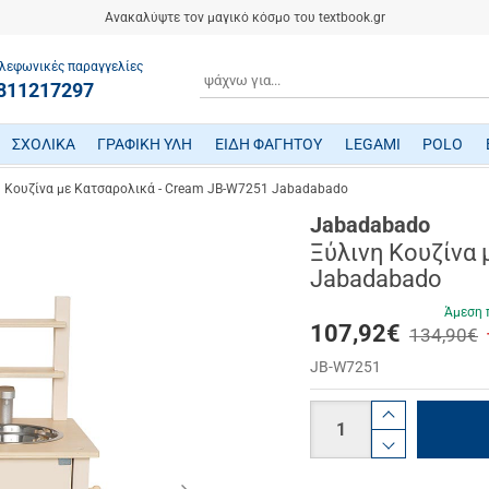
Ανακαλύψτε τον μαγικό κόσμο του textbook.gr
λεφωνικές παραγγελίες
ΑΝΑΖΗΤΗΣΗ
811217297
ΣΧΟΛΙΚΑ
ΓΡΑΦΙΚΗ ΥΛΗ
ΕΙΔΗ ΦΑΓΗΤΟΥ
LEGAMI
POLO
ΤΕΤΡΑΔΙΑ/ ΗΜΕΡΟΛΟΓΙΑ/ ΜΠΛΟΚ
ΜΕΤΑΦΡΑΣΜΕΝΗ ΠΑΙΔΙΚΗ ΛΟΓΟΤΕΧΝΙΑ
ΠΑΙΧΝΙΔΙΑ ΜΗΧΑΝΙΚΗΣ-ΠΕΙΡΑΜΑΤΑ-ΡΟΜΠΟΤΙΚΗΣ
ΜΙΚΡΟΣΚΟΠΙΑ-ΤΗΛΕΣΚΟΠΙΑ-ΔΕΙΝΟΣΑΥΡΟΙ
ΒΡΕΦΙΚΑ ΠΑΙΧΝΙΔΙΑ ΔΡΑΣΤΗΡΙΟΤΗΤΩΝ
ΠΟΔΗΛΑΤΑ - ΠΟΔΟΚΙΝΗΤΑ - ΠΑΤΙΝΙΑ
ΔΑΚΤΥΛΟΜΠΟΓΙΕΣ/ ΝΕΡΟΜΠΟΓΙΕΣ/ ΤΕΜΠΕΡΕΣ
ΤΣΑΝΤΕΣ ΕΠΑΓΓΕΛΜΑΤΙΚΕΣ POLO
η Κουζίνα με Κατσαρολικά - Cream JB-W7251 Jabadabado
Jabadabado
Ξύλινη Κουζίνα 
Jabadabado
Άμεση 
107,92
€
134,90€
JB-W7251
Ποσότητα
product.i
product.d