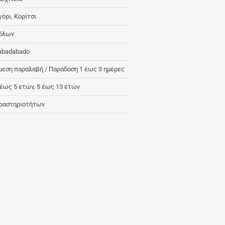
γόρι, Κορίτσι
όλων
abadabado
μεση παραλαβή / Παράδoση 1 έως 3 ημέρες
 έως 5 ετών, 5 έως 13 ετών
ραστηριοτήτων