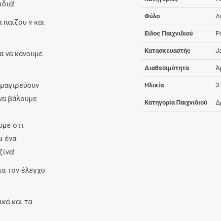
ιδιά!
Φύλο
Α
α παίζου ν και
Είδος Παιχνιδιού
Ρ
Κατασκευαστής
J
α να κάνουμε
Διαθεσιμότητα
Ά
 μαγιρεύουν
Ηλικία
3
να βάλουμε
Κατηγορία Παιχνιδιού
Δ
υμε ότι
ι ένα
ζίνα!
ια τον έλεγχο
κά και τα