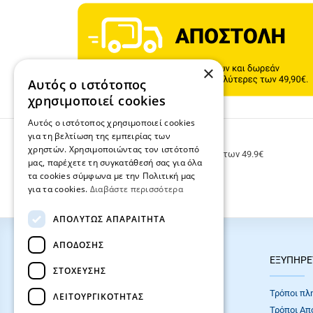
×
Αυτός ο ιστότοπος
χρησιμοποιεί cookies
Αυτός ο ιστότοπος χρησιμοποιεί cookies
για τη βελτίωση της εμπειρίας των
ΔΩΡΕΑΝ ΜΕΤΑΦΟΡΙΚΑ
χρηστών. Χρησιμοποιώντας τον ιστότοπό
Δωρεάν μεταφορικά για παραγγελίες άνω των 49.9€
μας, παρέχετε τη συγκατάθεσή σας για όλα
τα cookies σύμφωνα με την Πολιτική μας
για τα cookies.
Διαβάστε περισσότερα
ΑΠΟΛΎΤΩΣ ΑΠΑΡΑΊΤΗΤΑ
ΑΠΌΔΟΣΗΣ
HOT ΚΑΤΗΓΟΡΙΕΣ
ΕΞΥΠΗΡΕ
ΣΤΌΧΕΥΣΗΣ
ΣΧΟΛΙΚΕΣ ΤΣΑΝΤΕΣ
Τρόποι πλ
ΛΕΙΤΟΥΡΓΙΚΌΤΗΤΑΣ
ΓΡΑΦΙΚΗ ΥΛΗ
Τρόποι Απ