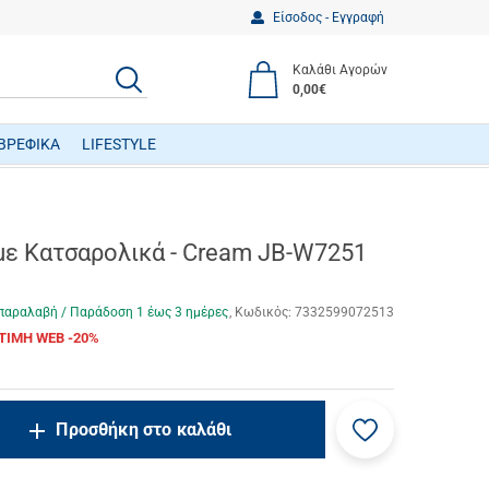
Είσοδος - Εγγραφή
Καλάθι Αγορών
ΑΝΑΖΗΤΗΣΗ
0,00€
ΒΡΕΦΙΚΑ
LIFESTYLE
ΒΡΕΦΙΚΑ ΠΑΙΧΝΙΔΙΑ ΔΡΑΣΤΗΡΙΟΤΗΤΩΝ
με Κατσαρολικά - Cream JB-W7251
παραλαβή / Παράδoση 1 έως 3 ημέρες
Κωδικός:
7332599072513
ΤΙΜΗ WEB -20%
Προσθήκη
ncrease.quantity
Προσθήκη στο καλάθι
στα
ecrease.quantity
αγαπημένα
μου