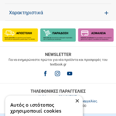
Χαρακτηριστικά
ΔΩΡΕΑΝ
NEWSLETTER
ΜΕΤΑΦΟΡΙΚΑ
Για να ενημερώνεστε πρώτοι για νέα προϊόντα και προσφορές του
textbook.gr
Δωρεάν
μεταφορικά
για
παραγγελίες
άνω
των
ΤΗΛΕΦΩΝΙΚΕΣ ΠΑΡΑΓΓΕΛΙΕΣ
49.9€
Καλέστε μας
2811217297
.
×
Εξυπηρέτηση πελατών & τηλεφωνικές παραγγελίες.
Αυτός ο ιστότοπος
Δευ. - Παρ. 9:00-17:00, Σάβ. 9:00-15:00
χρησιμοποιεί cookies