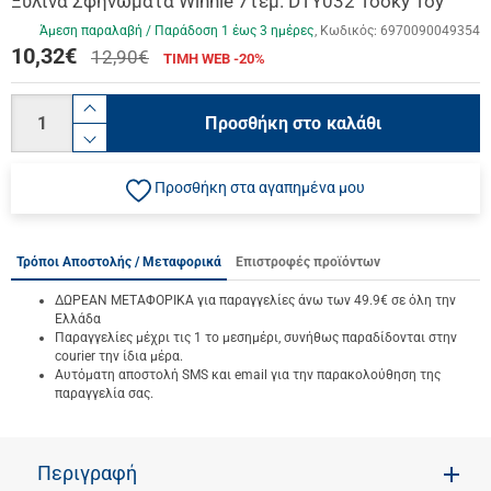
Ξύλινα Σφηνώματα Winnie 7τεμ. DTY032 Tooky Toy
Άμεση παραλαβή / Παράδoση 1 έως 3 ημέρες
Κωδικός:
6970090049354
10,32
€
12,90€
ΤΙΜΗ WEB -20%
Ποσότητα
product.increase.quantity
Προσθήκη στο καλάθι
product.decrease.quantity
Προσθήκη στα αγαπημένα μου
Τρόποι Αποστολής / Μεταφορικά
Επιστροφές προϊόντων
ΔΩΡΕΑΝ ΜΕΤΑΦΟΡΙΚΑ για παραγγελίες άνω των 49.9€ σε όλη την
Ελλάδα
Παραγγελίες μέχρι τις 1 το μεσημέρι, συνήθως παραδίδονται στην
courier την ίδια μέρα.
Αυτόματη αποστολή SMS και email για την παρακολούθηση της
παραγγελία σας.
Περιγραφή