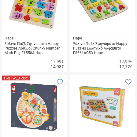
Hape
Hape
Ξύλινο Παζλ Σφηνώματα Happy
Ξύλινο Παζλ Σφηνώματα Happy
Puzzles Αριθμοί Chunky Number
Puzzles Ελληνικό Αλφάβητο
Math Peg E1550A Hape
E8661AG53 Hape
17,99€
17,99€
14,93
€
17,72
€
Γρήγορη
Γρήγορη
αγορά
αγορά
ΤΙΜΗ WEB
-30%
Προσθήκη
Π
στα
σ
αγαπημένα
α
μου
μ