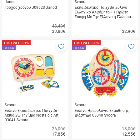
Janod
Svoora
Τροχός χρόνου J09623 Janod
Εκπαιδευτικό Παιχνίδι Ξύλινο
Ελληνικό Αλφάβητο - Η Πρώτη
Επαφή Με Την Ελληνική Γλώσσα
03002 Svoora
48,40€
33,88
€
32,90
€
Γρήγορη
Γρήγορη
αγορά
αγορά
ΤΙΜΗ WEB
-31%
ΤΙΜΗ WEB
-30%
Προσθήκη
Π
Bazaar
Bazaar
στα
σ
αγαπημένα
α
μου
μ
Svoora
Svoora
Ξύλινο Εκπαιδευτικό Παιχνίδι -
Ξύλινο Ημερολόγιο Εκμάθησης -
Μαθαίνω Την Ώρα Nostalgic Art
Διάστημα 03040 Svoora
03041 Svoora
26,00€
18,00€
17,85
€
12,55
€
Γρήγορη
Γρήγορη