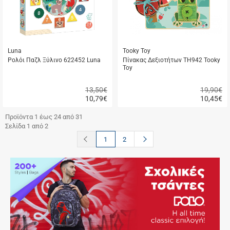
Luna
Tooky Toy
Ρολόι Παζλ Ξύλινο 622452 Luna
Πίνακας Δεξιοτήτων TH942 Tooky
Toy
13,50€
19,90€
10,79
€
10,45
€
Γρήγορη
Γρήγορη
αγορά
αγορά
Προϊόντα 1 έως 24 από 31
Σελίδα 1 από 2
button.prev
button.next
1
2