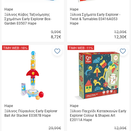
Hape
Hape
Ξύλινος Κύβος Ταξινόμησης
Ξύλινα Σχήματα Early Explorer -
Σχημάτων Early Explorer Box-
Twist & Turnables E0416AG53
Garden E0507 Hape
Hape
9,99€
12,99€
8,72
€
12,30
€
Γρήγορη
Γρήγορη
αγορά
αγορά
ΤΙΜΗ WEB
-16%
ΤΙΜΗ WEB
-11%
Προσθήκη
Π
στα
σ
αγαπημένα
α
μου
μ
Hape
Hape
Ξύλινος Πύραυλος Early Explorer
Ξύλινο Παιχνίδι Κατασκευών Early
Ball Air Stacker E0387B Hape
Explorer Colour & Shapes Art
E2011A Hape
29,99€
12,99€