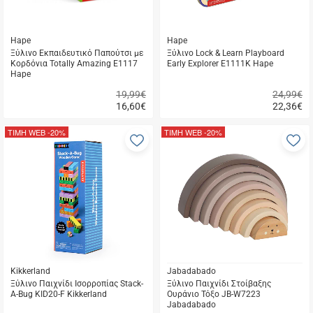
Hape
Hape
Ξύλινο Εκπαιδευτικό Παπούτσι με
Ξύλινο Lock & Learn Playboard
Κορδόνια Totally Amazing E1117
Early Explorer E1111K Hape
Hape
19,99€
24,99€
16,60
€
22,36
€
Γρήγορη
Γρήγορη
αγορά
αγορά
ΤΙΜΗ WEB
-20%
ΤΙΜΗ WEB
-20%
Προσθήκη
Π
στα
σ
αγαπημένα
α
μου
μ
Kikkerland
Jabadabado
Ξύλινο Παιχνίδι Ισορροπίας Stack-
Ξύλινο Παιχνίδι Στοίβαξης
A-Bug KID20-F Kikkerland
Ουράνιο Τόξο JB-W7223
Jabadabado