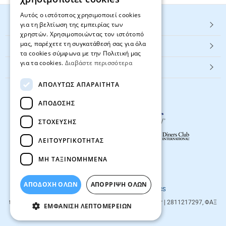
Αυτός ο ιστότοπος χρησιμοποιεί cookies
για τη βελτίωση της εμπειρίας των
HOT ΚΑΤΗΓΟΡΙΕΣ
χρηστών. Χρησιμοποιώντας τον ιστότοπό
μας, παρέχετε τη συγκατάθεσή σας για όλα
ΕΞΥΠΗΡΕΤΗΣΗ ΠΕΛΑΤΩΝ
τα cookies σύμφωνα με την Πολιτική μας
για τα cookies.
Διαβάστε περισσότερα
Textbook.gr
ΑΠΟΛΎΤΩΣ ΑΠΑΡΑΊΤΗΤΑ
ΑΠΌΔΟΣΗΣ
ΣΤΌΧΕΥΣΗΣ
ΛΕΙΤΟΥΡΓΙΚΌΤΗΤΑΣ
ΜΗ ΤΑΞΙΝΟΜΗΜΈΝΑ
© 2026
textbook.gr
All rights reserved
ΑΠΟΔΟΧΗ ΟΛΩΝ
ΑΠΌΡΡΙΨΗ ΌΛΩΝ
Designed & developed by
NETMECHANICS
textbook.gr
Evans 85
71201
,
Heraklio
| info@textbook.gr | 2811217297, ΦΑΞ
ΕΜΦΆΝΙΣΗ ΛΕΠΤΟΜΕΡΕΙΏΝ
2810283273