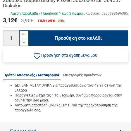
Σακούλα Δώρου Disney Frozen 50x20x40 εκ. 564537
Diakakis
Άμεση παραλαβή / Παράδoση 1 έως 3 ημέρες
Κωδικός:
5205698696305
3,12
€
3,90€
ΤΙΜΗ WEB -20%
Ποσότητα
product.increase.quantity
Προσθήκη στο καλάθι
product.decrease.quantity
Προσθήκη στα αγαπημένα μου
Τρόποι Αποστολής / Μεταφορικά
Επιστροφές προϊόντων
ΔΩΡΕΑΝ ΜΕΤΑΦΟΡΙΚΑ για παραγγελίες άνω των 49.9€ σε όλη την
Ελλάδα
Παραγγελίες μέχρι τις 1 το μεσημέρι, συνήθως παραδίδονται στην
courier την ίδια μέρα.
Αυτόματη αποστολή SMS και email για την παρακολούθηση της
παραγγελία σας.