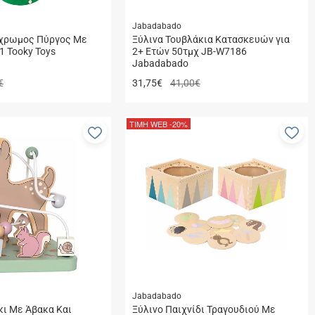
Jabadabado
ύχρωμος Πύργος Με
Ξύλινα Τουβλάκια Κατασκευών για
1 Tooky Toys
2+ Ετών 50τμχ JB-W7186
Jabadabado
€
31,75
€
41,00€
ΤΙΜΗ WEB
-20%
Προσθήκη
Πρ
στα
στ
αγαπημένα
αγ
μου
μο
Jabadabado
κι Με Άβακα Και
Ξύλινο Παιχνίδι Τραγουδιού Με