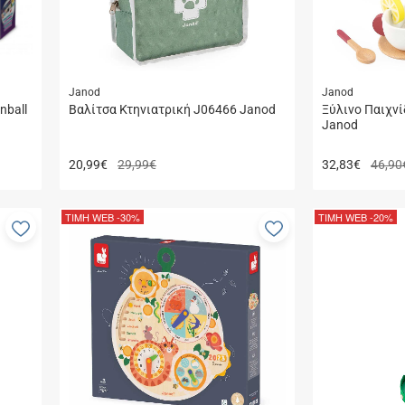
Janod
Janod
nball
Βαλίτσα Κτηνιατρική J06466 Janod
Ξύλινο Παιχνί
Janod
20,99
€
29,99€
32,83
€
46,90
ΤΙΜΗ WEB
-30%
ΤΙΜΗ WEB
-20%
Προσθήκη
Προσθήκη
στα
στα
αγαπημένα
αγαπημένα
μου
μου