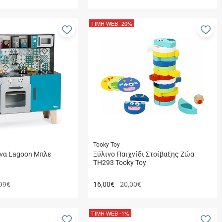
ΤΙΜΗ WEB
-20%
Προσθήκη
Πρ
στα
στ
αγαπημένα
αγ
μου
μο
Tooky Toy
να Lagoon Μπλε
Ξύλινο Παιχνίδι Στοίβαξης Ζώα
TH293 Tooky Toy
99€
16,00
€
20,00€
ΤΙΜΗ WEB
-1%
Προσθήκη
Πρ