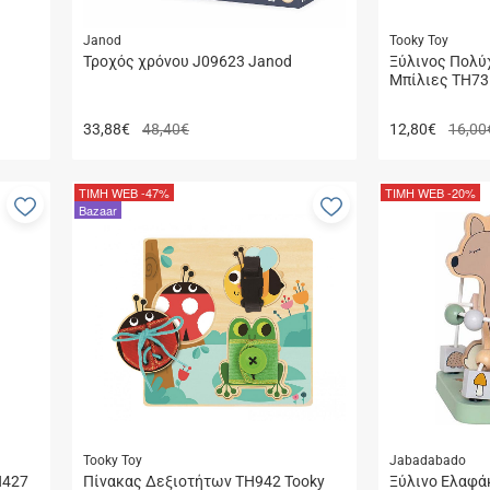
Janod
Tooky Toy
Τροχός χρόνου J09623 Janod
Ξύλινος Πολ
Μπίλιες TH73
33,88
€
48,40€
12,80
€
16,00
ΤΙΜΗ WEB
-47%
ΤΙΜΗ WEB
-20%
Προσθήκη
Προσθήκη
Bazaar
στα
στα
αγαπημένα
αγαπημένα
μου
μου
Tooky Toy
Jabadabado
H427
Πίνακας Δεξιοτήτων TH942 Tooky
Ξύλινο Ελαφά