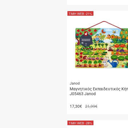
ΤΙΜΗ WEB
-21%
Janod
Μαγνητικός Eκπαιδευτικός Kή
J05463 Janod
17,30
€
21,99€
ΤΙΜΗ WEB
-28%