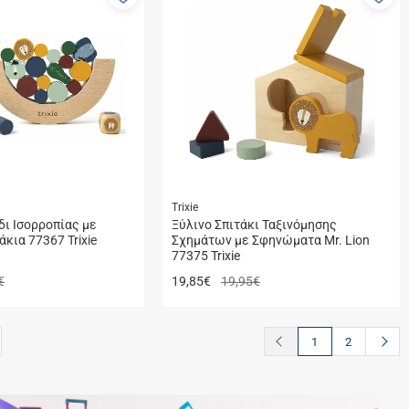
στα
στ
αγαπημένα
αγ
μου
μο
Trixie
δι Ισορροπίας με
Ξύλινο Σπιτάκι Ταξινόμησης
κια 77367 Trixie
Σχημάτων με Σφηνώματα Mr. Lion
77375 Trixie
€
19,85
€
19,95€
button.prev
butto
1
2