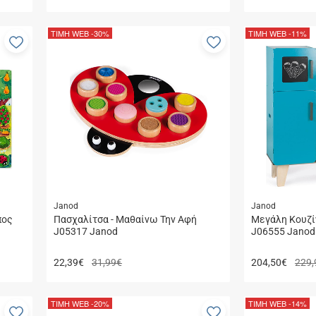
ΤΙΜΗ WEB
-30%
ΤΙΜΗ WEB
-11%
Προσθήκη
Προσθήκη
στα
στα
αγαπημένα
αγαπημένα
μου
μου
Janod
Janod
πος
Πασχαλίτσα - Μαθαίνω Την Αφή
Μεγάλη Κουζί
J05317 Janod
J06555 Janod
22,39
€
31,99€
204,50
€
229,
ΤΙΜΗ WEB
-20%
ΤΙΜΗ WEB
-14%
Προσθήκη
Προσθήκη