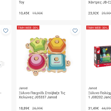
Toy
Χάντρες JB-C
10,45
€
19,90€
23,92
€
29,90
ΤΙΜΗ WEB
-30%
ΤΙΜΗ WEB
-30%
Προσθήκη
Προσθήκη
στα
στα
αγαπημένα
αγαπημένα
μου
μου
Janod
Janod
-
Ξύλινο Παιχνίδι Στοίβαξε Τις
Ξύλινο Πολύχ
Χελώνες J05337 Janod
1 J08202 Jan
18,89
€
26,99€
31,49
€
44,99