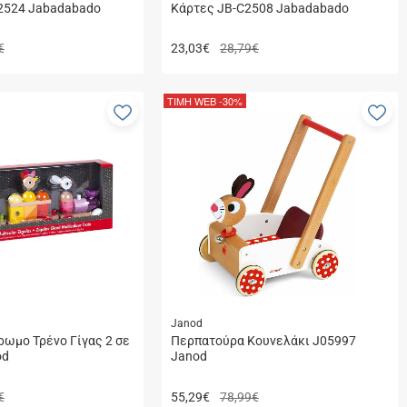
2524 Jabadabado
Κάρτες JB-C2508 Jabadabado
€
23,03
€
28,79€
ΤΙΜΗ WEB
-30%
Προσθήκη
Πρ
στα
στ
αγαπημένα
αγ
μου
μο
Janod
ρωμο Τρένο Γίγας 2 σε
Περπατούρα Κουνελάκι J05997
od
Janod
€
55,29
€
78,99€