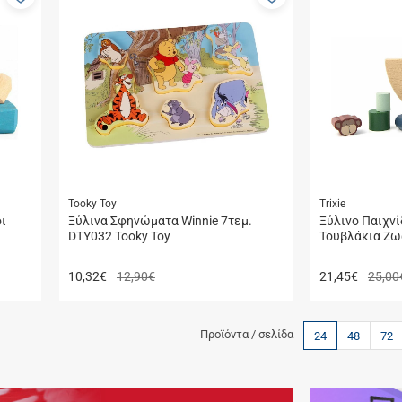
στα
στα
αγαπημένα
αγαπημένα
μου
μου
Tooky Toy
Trixie
οι
Ξύλινα Σφηνώματα Winnie 7τεμ.
Ξύλινο Παιχνί
DTY032 Tooky Toy
Τουβλάκια Ζωά
10,32
€
12,90€
21,45
€
25,00
Προϊόντα / σελίδα
24
48
72