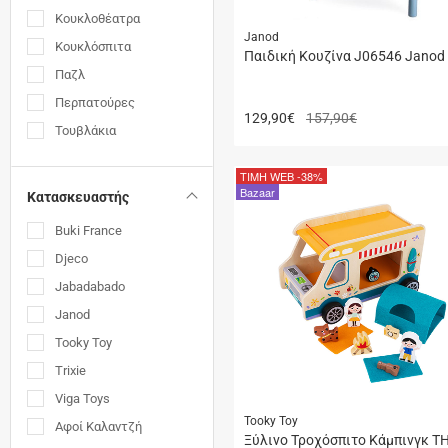
Κουκλοθέατρα
Janod
Κουκλόσπιτα
Παιδική Κουζίνα J06546 Janod
Παζλ
Περπατούρες
129,90
€
157,90€
Τουβλάκια
ΤΙΜΗ WEB
-38%
Bazaar
Κατασκευαστής
Buki France
Djeco
Jabadabado
Janod
Tooky Toy
Trixie
Viga Toys
Tooky Toy
Αφοί Καλαντζή
Ξύλινο Τροχόσπιτο Κάμπινγκ T