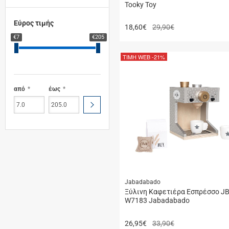
Tooky Toy
Εύρος τιμής
18,60
€
29,90€
€7
€205
ΤΙΜΗ WEB
-21%
από
έως
ΥΠΟΒΟΛΗ
Jabadabado
Ξύλινη Καφετιέρα Εσπρέσσο JB
W7183 Jabadabado
26,95
€
33,90€