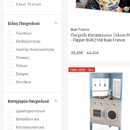
5 έως 13 ετών
Είδος Παιχνιδιού
Buki France
Γνώσεων
Παιχνίδι Κατασκευών Ξύλινο Pi
- Flipper BUK2168 Buki France
Επιδεξιότητας
Λεπτής Κινητικότητας
35,45
€
44,90€
Πίνακες
Ρόλων
ΤΙΜΗ WEB
-18%
Σκέψης
Σπιτάκια
Κατηγορία Παιχνιδιού
Δραστηριοτήτων
Εκπαιδευτικά
Κατασκευαστικά