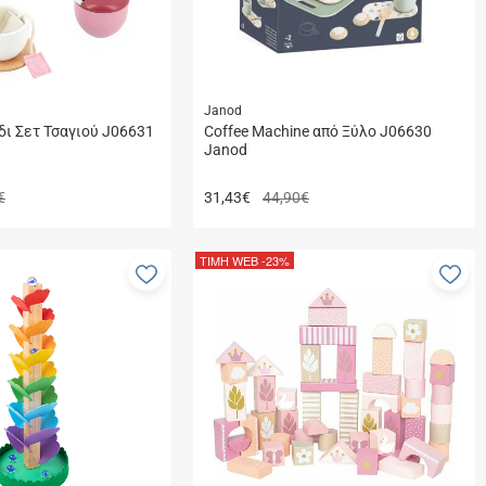
Janod
δι Σετ Τσαγιού J06631
Coffee Machine από Ξύλο J06630
Janod
€
31,43
€
44,90€
ΤΙΜΗ WEB
-23%
Προσθήκη
Πρ
στα
στ
αγαπημένα
αγ
μου
μο