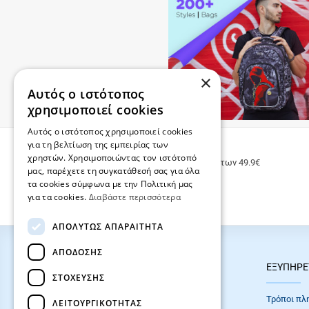
×
Αυτός ο ιστότοπος
χρησιμοποιεί cookies
Αυτός ο ιστότοπος χρησιμοποιεί cookies
για τη βελτίωση της εμπειρίας των
ΔΩΡΕΑΝ ΜΕΤΑΦΟΡΙΚΑ
χρηστών. Χρησιμοποιώντας τον ιστότοπό
Δωρεάν μεταφορικά για παραγγελίες άνω των 49.9€
μας, παρέχετε τη συγκατάθεσή σας για όλα
τα cookies σύμφωνα με την Πολιτική μας
για τα cookies.
Διαβάστε περισσότερα
ΑΠΟΛΎΤΩΣ ΑΠΑΡΑΊΤΗΤΑ
ΑΠΌΔΟΣΗΣ
HOT ΚΑΤΗΓΟΡΙΕΣ
ΕΞΥΠΗΡΕ
ΣΤΌΧΕΥΣΗΣ
ΣΧΟΛΙΚΕΣ ΤΣΑΝΤΕΣ
Τρόποι πλ
ΛΕΙΤΟΥΡΓΙΚΌΤΗΤΑΣ