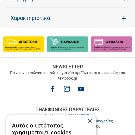
Χαρακτηριστικά
ΔΩΡΕΑΝ
NEWSLETTER
ΜΕΤΑΦΟΡΙΚΑ
Για να ενημερώνεστε πρώτοι για νέα προϊόντα και προσφορές του
textbook.gr
Δωρεάν
μεταφορικά
για
παραγγελίες
άνω
των
ΤΗΛΕΦΩΝΙΚΕΣ ΠΑΡΑΓΓΕΛΙΕΣ
49.9€
Καλέστε μας
2811217297
.
×
Εξυπηρέτηση πελατών & τηλεφωνικές παραγγελίες.
Αυτός ο ιστότοπος
Δευ. - Παρ. 9:00-17:00, Σάβ. 9:00-15:00
χρησιμοποιεί cookies