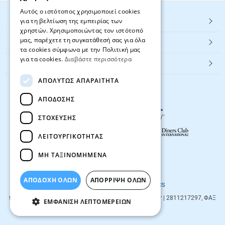
Αυτός ο ιστότοπος χρησιμοποιεί cookies
για τη βελτίωση της εμπειρίας των
HOT ΚΑΤΗΓΟΡΙΕΣ
χρηστών. Χρησιμοποιώντας τον ιστότοπό
μας, παρέχετε τη συγκατάθεσή σας για όλα
ΕΞΥΠΗΡΕΤΗΣΗ ΠΕΛΑΤΩΝ
τα cookies σύμφωνα με την Πολιτική μας
για τα cookies.
Διαβάστε περισσότερα
Textbook.gr
ΑΠΟΛΎΤΩΣ ΑΠΑΡΑΊΤΗΤΑ
ΑΠΌΔΟΣΗΣ
ΣΤΌΧΕΥΣΗΣ
ΛΕΙΤΟΥΡΓΙΚΌΤΗΤΑΣ
ΜΗ ΤΑΞΙΝΟΜΗΜΈΝΑ
© 2026
textbook.gr
All rights reserved
ΑΠΟΔΟΧΗ ΟΛΩΝ
ΑΠΌΡΡΙΨΗ ΌΛΩΝ
Designed & developed by
NETMECHANICS
textbook.gr
Evans 85
71201
,
Heraklio
| info@textbook.gr | 2811217297, ΦΑΞ
ΕΜΦΆΝΙΣΗ ΛΕΠΤΟΜΕΡΕΙΏΝ
2810283273