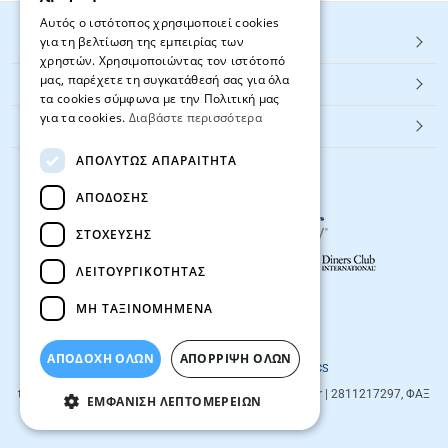
Αυτός ο ιστότοπος χρησιμοποιεί cookies
για τη βελτίωση της εμπειρίας των
HOT ΚΑΤΗΓΟΡΙΕΣ
χρηστών. Χρησιμοποιώντας τον ιστότοπό
μας, παρέχετε τη συγκατάθεσή σας για όλα
ΕΞΥΠΗΡΕΤΗΣΗ ΠΕΛΑΤΩΝ
τα cookies σύμφωνα με την Πολιτική μας
για τα cookies.
Διαβάστε περισσότερα
Textbook.gr
ΑΠΟΛΎΤΩΣ ΑΠΑΡΑΊΤΗΤΑ
ΑΠΌΔΟΣΗΣ
ΣΤΌΧΕΥΣΗΣ
ΛΕΙΤΟΥΡΓΙΚΌΤΗΤΑΣ
ΜΗ ΤΑΞΙΝΟΜΗΜΈΝΑ
© 2026
textbook.gr
All rights reserved
ΑΠΟΔΟΧΗ ΟΛΩΝ
ΑΠΌΡΡΙΨΗ ΌΛΩΝ
Designed & developed by
NETMECHANICS
textbook.gr
Evans 85
71201
,
Heraklio
| info@textbook.gr | 2811217297, ΦΑΞ
ΕΜΦΆΝΙΣΗ ΛΕΠΤΟΜΕΡΕΙΏΝ
2810283273