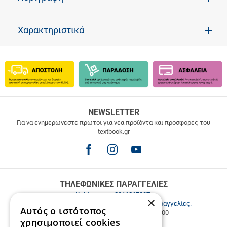
Χαρακτηριστικά
ΔΩΡΕΑΝ
NEWSLETTER
ΜΕΤΑΦΟΡΙΚΑ
Για να ενημερώνεστε πρώτοι για νέα προϊόντα και προσφορές του
textbook.gr
Δωρεάν
μεταφορικά
για
παραγγελίες
άνω
των
ΤΗΛΕΦΩΝΙΚΕΣ ΠΑΡΑΓΓΕΛΙΕΣ
49.9€
Καλέστε μας
2811217297
.
×
Εξυπηρέτηση πελατών & τηλεφωνικές παραγγελίες.
Αυτός ο ιστότοπος
Δευ. - Παρ. 9:00-17:00, Σάβ. 9:00-15:00
χρησιμοποιεί cookies