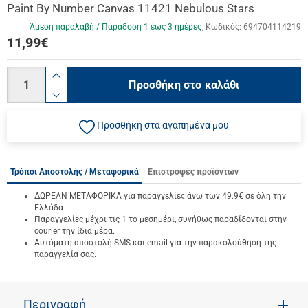
Paint By Number Canvas 11421 Nebulous Stars
Άμεση παραλαβή / Παράδoση 1 έως 3 ημέρες
Κωδικός:
694704114219
11,99
€
Ποσότητα
product.increase.quantity
Προσθήκη στο καλάθι
product.decrease.quantity
Προσθήκη στα αγαπημένα μου
Τρόποι Αποστολής / Μεταφορικά
Επιστροφές προϊόντων
ΔΩΡΕΑΝ ΜΕΤΑΦΟΡΙΚΑ για παραγγελίες άνω των 49.9€ σε όλη την
Ελλάδα
Παραγγελίες μέχρι τις 1 το μεσημέρι, συνήθως παραδίδονται στην
courier την ίδια μέρα.
Αυτόματη αποστολή SMS και email για την παρακολούθηση της
παραγγελία σας.
Περιγραφή