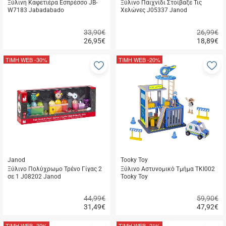
Ξύλινη Καφετιέρα Εσπρέσσο JB-
Ξύλινο Παιχνίδι Στοίβαξε Τις
W7183 Jabadabado
Χελώνες J05337 Janod
33,90€
26,99€
26,95
€
18,89
€
Γρήγορη
Γρήγορη
αγορά
αγορά
ΤΙΜΗ WEB
-30%
ΤΙΜΗ WEB
-20%
Προσθήκη
Π
στα
σ
αγαπημένα
α
μου
μ
Janod
Tooky Toy
Ξύλινο Πολύχρωμο Τρένο Γίγας 2
Ξύλινο Αστυνομικό Τμήμα TKI002
σε 1 J08202 Janod
Tooky Toy
44,99€
59,90€
31,49
€
47,92
€
Γρήγορη
Γρήγορη
αγορά
αγορά
ΤΙΜΗ WEB
-30%
ΤΙΜΗ WEB
-21%