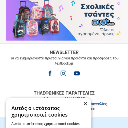
ΔΩΡΕΑΝ
NEWSLETTER
ΜΕΤΑΦΟΡΙΚΑ
Για να ενημερώνεστε πρώτοι για νέα προϊόντα και προσφορές του
textbook.gr
Δωρεάν
μεταφορικά
για
παραγγελίες
άνω
των
ΤΗΛΕΦΩΝΙΚΕΣ ΠΑΡΑΓΓΕΛΙΕΣ
49.9€
Καλέστε μας
2811217297
.
×
Εξυπηρέτηση πελατών & τηλεφωνικές παραγγελίες.
Αυτός ο ιστότοπος
Δευ. - Παρ. 9:00-17:00, Σάβ. 9:00-15:00
χρησιμοποιεί cookies
Αυτός ο ιστότοπος χρησιμοποιεί cookies