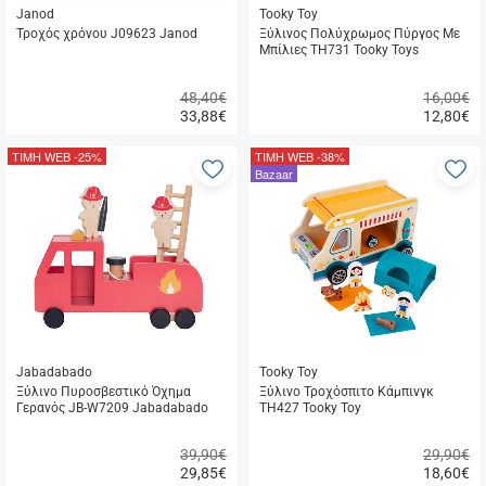
Janod
Tooky Toy
Τροχός χρόνου J09623 Janod
Ξύλινος Πολύχρωμος Πύργος Με
Μπίλιες TH731 Tooky Toys
48,40€
16,00€
33,88
€
12,80
€
Γρήγορη
Γρήγορη
αγορά
αγορά
ΤΙΜΗ WEB
-25%
ΤΙΜΗ WEB
-38%
Προσθήκη
Π
Bazaar
στα
σ
αγαπημένα
α
μου
μ
Jabadabado
Tooky Toy
Ξύλινο Πυροσβεστικό Όχημα
Ξύλινο Τροχόσπιτο Κάμπινγκ
Γερανός JB-W7209 Jabadabado
TH427 Tooky Toy
39,90€
29,90€
29,85
€
18,60
€