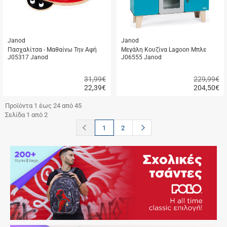
Janod
Janod
Πασχαλίτσα - Μαθαίνω Την Αφή
Μεγάλη Κουζίνα Lagoon Μπλε
J05317 Janod
J06555 Janod
31,99€
229,99€
22,39
€
204,50
€
Γρήγορη
Γρήγορη
αγορά
αγορά
Προϊόντα 1 έως 24 από 45
Σελίδα 1 από 2
button.prev
button.next
1
2