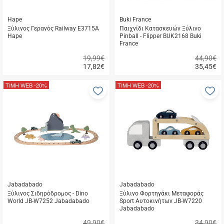
Hape
Buki France
Ξύλινος Γερανός Railway E3715A
Παιχνίδι Κατασκευών Ξύλινο
Hape
Pinball - Flipper BUK2168 Buki
France
19,99€
44,90€
17,82
€
35,45
€
Γρήγορη
Γρήγορη
αγορά
αγορά
ΤΙΜΗ WEB
-20%
ΤΙΜΗ WEB
-20%
Προσθήκη
Π
στα
σ
αγαπημένα
α
μου
μ
Jabadabado
Jabadabado
Ξύλινος Σιδηρόδρομος - Dino
Ξύλινο Φορτηγάκι Μεταφοράς
World JB-W7252 Jabadabado
Sport Αυτοκινήτων JB-W7220
Jabadabado
49,90€
34,90€