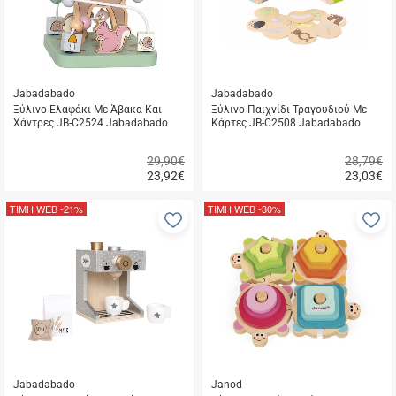
Jabadabado
Jabadabado
Ξύλινο Ελαφάκι Με Άβακα Και
Ξύλινο Παιχνίδι Τραγουδιού Με
Χάντρες JB-C2524 Jabadabado
Κάρτες JB-C2508 Jabadabado
29,90€
28,79€
23,92
€
23,03
€
Γρήγορη
Γρήγορη
αγορά
αγορά
ΤΙΜΗ WEB
-21%
ΤΙΜΗ WEB
-30%
Προσθήκη
Π
στα
σ
αγαπημένα
α
μου
μ
Jabadabado
Janod