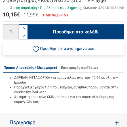
Στραγγιστήρας - Κουζινικά 23τμχ 3119 Playgo
Άμεση παραλαβή / Παράδoση 1 έως 3 ημέρες
Κωδικός:
4892401031198
10,15
€
11,99€
ΤΙΜΗ WEB -15%
Ποσότητα
product.increase.quantity
Προσθήκη στο καλάθι
product.decrease.quantity
Προσθήκη στα αγαπημένα μου
Τρόποι Αποστολής / Μεταφορικά
Επιστροφές προϊόντων
ΔΩΡΕΑΝ ΜΕΤΑΦΟΡΙΚΑ για παραγγελίες άνω των 49.9€ σε όλη την
Ελλάδα
Παραγγελίες μέχρι τις 1 το μεσημέρι, συνήθως παραδίδονται στην
courier την ίδια μέρα.
Αυτόματη αποστολή SMS και email για την παρακολούθηση της
παραγγελία σας.
Περιγραφή