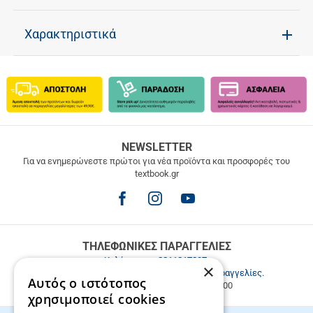
Χαρακτηριστικά
ΔΩΡΕΑΝ
NEWSLETTER
ΜΕΤΑΦΟΡΙΚΑ
Για να ενημερώνεστε πρώτοι για νέα προϊόντα και προσφορές του
textbook.gr
Δωρεάν
μεταφορικά
για
παραγγελίες
άνω
των
ΤΗΛΕΦΩΝΙΚΕΣ ΠΑΡΑΓΓΕΛΙΕΣ
49.9€
Καλέστε μας
2811217297
.
×
Εξυπηρέτηση πελατών & τηλεφωνικές παραγγελίες.
Αυτός ο ιστότοπος
Δευ. - Παρ. 9:00-17:00, Σάβ. 9:00-15:00
χρησιμοποιεί cookies