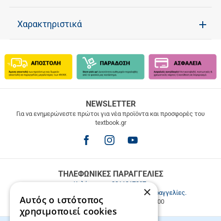
Χαρακτηριστικά
ΔΩΡΕΑΝ
NEWSLETTER
ΜΕΤΑΦΟΡΙΚΑ
Για να ενημερώνεστε πρώτοι για νέα προϊόντα και προσφορές του
textbook.gr
Δωρεάν
μεταφορικά
για
παραγγελίες
άνω
των
ΤΗΛΕΦΩΝΙΚΕΣ ΠΑΡΑΓΓΕΛΙΕΣ
49.9€
Καλέστε μας
2811217297
.
×
Εξυπηρέτηση πελατών & τηλεφωνικές παραγγελίες.
Αυτός ο ιστότοπος
Δευ. - Παρ. 9:00-17:00, Σάβ. 9:00-15:00
χρησιμοποιεί cookies