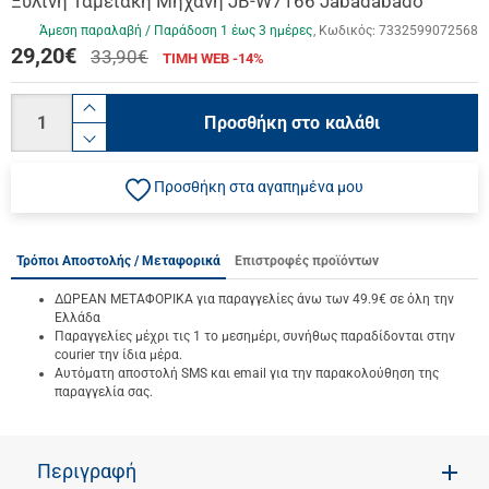
Ξύλινη Ταμειακή Μηχανή JB-W7166 Jabadabado
Άμεση παραλαβή / Παράδoση 1 έως 3 ημέρες
Κωδικός:
7332599072568
29,20
€
33,90€
ΤΙΜΗ WEB -14%
Ποσότητα
product.increase.quantity
Προσθήκη στο καλάθι
product.decrease.quantity
Προσθήκη στα αγαπημένα μου
Τρόποι Αποστολής / Μεταφορικά
Επιστροφές προϊόντων
ΔΩΡΕΑΝ ΜΕΤΑΦΟΡΙΚΑ για παραγγελίες άνω των 49.9€ σε όλη την
Ελλάδα
Παραγγελίες μέχρι τις 1 το μεσημέρι, συνήθως παραδίδονται στην
courier την ίδια μέρα.
Αυτόματη αποστολή SMS και email για την παρακολούθηση της
παραγγελία σας.
Περιγραφή