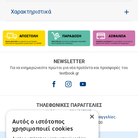
Χαρακτηριστικά
ΔΩΡΕΑΝ
NEWSLETTER
ΜΕΤΑΦΟΡΙΚΑ
Για να ενημερώνεστε πρώτοι για νέα προϊόντα και προσφορές του
textbook.gr
Δωρεάν
μεταφορικά
για
παραγγελίες
άνω
των
ΤΗΛΕΦΩΝΙΚΕΣ ΠΑΡΑΓΓΕΛΙΕΣ
49.9€
Καλέστε μας
2811217297
.
×
Εξυπηρέτηση πελατών & τηλεφωνικές παραγγελίες.
Αυτός ο ιστότοπος
Δευ. - Παρ. 9:00-17:00, Σάβ. 9:00-15:00
χρησιμοποιεί cookies