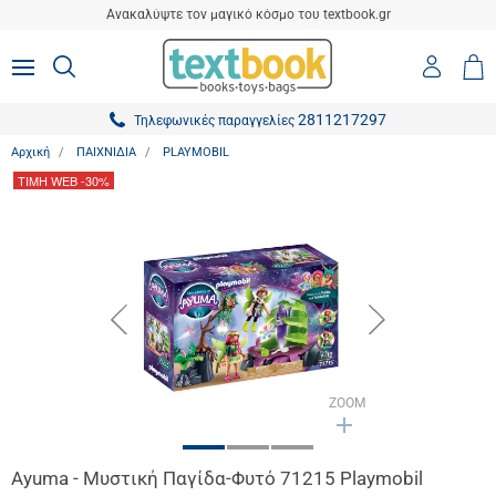
είσιμο
Ανακαλύψτε τον μαγικό κόσμο του textbook.gr
ton.menuForth
Είσοδο
ΑΝΑΖΗΤΗΣΗ
MENU
Καλ
0,0
-
Αγο
ton.menuForth
Εγγραφ
2811217297
Τηλεφωνικές παραγγελίες
ton.menuForth
Αρχική
ΠΑΙΧΝΙΔΙΑ
PLAYMOBIL
ton.menuForth
ΤΙΜΗ WEB
-30%
ton.menuForth
ton.menuForth
ton.menuForth
button.prev
button.next
ton.menuForth
ton.menuForth
ZOOM
Ayuma - Μυστική Παγίδα-Φυτό 71215 Playmobil