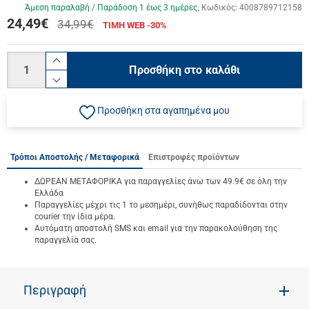
Άμεση παραλαβή / Παράδoση 1 έως 3 ημέρες
Κωδικός:
4008789712158
24,49
€
34,99€
ΤΙΜΗ WEB -30%
Ποσότητα
product.increase.quantity
Προσθήκη στο καλάθι
product.decrease.quantity
Προσθήκη στα αγαπημένα μου
Τρόποι Αποστολής / Μεταφορικά
Επιστροφές προϊόντων
ΔΩΡΕΑΝ ΜΕΤΑΦΟΡΙΚΑ για παραγγελίες άνω των 49.9€ σε όλη την
Ελλάδα
Παραγγελίες μέχρι τις 1 το μεσημέρι, συνήθως παραδίδονται στην
courier την ίδια μέρα.
Αυτόματη αποστολή SMS και email για την παρακολούθηση της
παραγγελία σας.
Περιγραφή