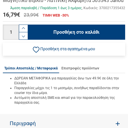
Μαγνητικό Βιβλίο - Λατινική Αλφάβητα J05543 Janod
Άμεση παραλαβή / Παράδoση 1 έως 3 ημέρες
Κωδικός:
3700217355432
16,79
€
23,99€
ΤΙΜΗ WEB -30%
Ποσότητα
product.increase.quantity
Προσθήκη στο καλάθι
product.decrease.quantity
Προσθήκη στα αγαπημένα μου
Τρόποι Αποστολής / Μεταφορικά
Επιστροφές προϊόντων
ΔΩΡΕΑΝ ΜΕΤΑΦΟΡΙΚΑ για παραγγελίες άνω των 49.9€ σε όλη την
Ελλάδα
Παραγγελίες μέχρι τις 1 το μεσημέρι, συνήθως παραδίδονται στην
courier την ίδια μέρα.
Αυτόματη αποστολή SMS και email για την παρακολούθηση της
παραγγελία σας.
Περιγραφή