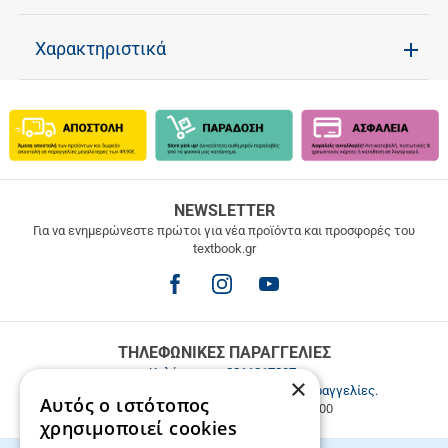
Χαρακτηριστικά
ΔΩΡΕΑΝ
NEWSLETTER
ΜΕΤΑΦΟΡΙΚΑ
Για να ενημερώνεστε πρώτοι για νέα προϊόντα και προσφορές του
textbook.gr
Δωρεάν
μεταφορικά
για
παραγγελίες
άνω
των
ΤΗΛΕΦΩΝΙΚΕΣ ΠΑΡΑΓΓΕΛΙΕΣ
49.9€
Καλέστε μας
2811217297
.
×
Εξυπηρέτηση πελατών & τηλεφωνικές παραγγελίες.
Αυτός ο ιστότοπος
Δευ. - Παρ. 9:00-17:00, Σάβ. 9:00-15:00
χρησιμοποιεί cookies