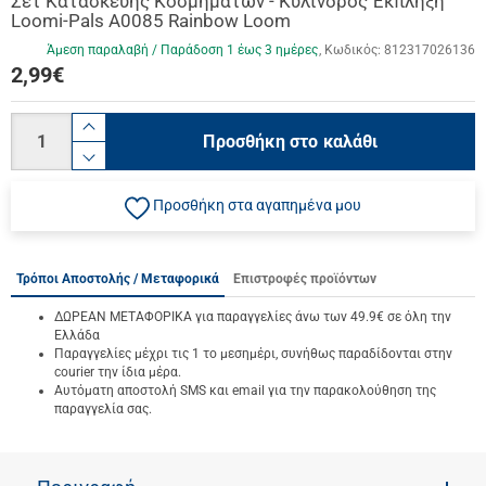
Σετ Κατασκευής Κοσμημάτων - Κύλινδρος Έκπληξη
Loomi-Pals Α0085 Rainbow Loom
Άμεση παραλαβή / Παράδoση 1 έως 3 ημέρες
Κωδικός:
812317026136
2,99
€
Ποσότητα
product.increase.quantity
Προσθήκη στο καλάθι
product.decrease.quantity
Προσθήκη στα αγαπημένα μου
Τρόποι Αποστολής / Μεταφορικά
Επιστροφές προϊόντων
ΔΩΡΕΑΝ ΜΕΤΑΦΟΡΙΚΑ για παραγγελίες άνω των 49.9€ σε όλη την
Ελλάδα
Παραγγελίες μέχρι τις 1 το μεσημέρι, συνήθως παραδίδονται στην
courier την ίδια μέρα.
Αυτόματη αποστολή SMS και email για την παρακολούθηση της
παραγγελία σας.