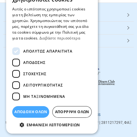
Αυτός ο ιστότοπος χρησιμοποιεί cookies
για τη βελτίωση της εμπειρίας των
HOT ΚΑΤΗΓΟΡΙΕΣ
χρηστών. Χρησιμοποιώντας τον ιστότοπό
μας, παρέχετε τη συγκατάθεσή σας για όλα
ΕΞΥΠΗΡΕΤΗΣΗ ΠΕΛΑΤΩΝ
τα cookies σύμφωνα με την Πολιτική μας
για τα cookies.
Διαβάστε περισσότερα
Textbook.gr
ΑΠΟΛΎΤΩΣ ΑΠΑΡΑΊΤΗΤΑ
ΑΠΌΔΟΣΗΣ
ΣΤΌΧΕΥΣΗΣ
ΛΕΙΤΟΥΡΓΙΚΌΤΗΤΑΣ
ΜΗ ΤΑΞΙΝΟΜΗΜΈΝΑ
© 2026
textbook.gr
All rights reserved
ΑΠΟΔΟΧΗ ΟΛΩΝ
ΑΠΌΡΡΙΨΗ ΌΛΩΝ
Designed & developed by
NETMECHANICS
textbook.gr
Evans 85
71201
,
Heraklio
| info@textbook.gr | 2811217297, ΦΑΞ
ΕΜΦΆΝΙΣΗ ΛΕΠΤΟΜΕΡΕΙΏΝ
2810283273