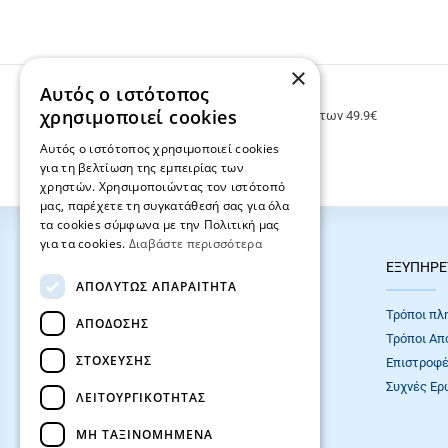
×
Αυτός ο ιστότοπος
ΔΩΡΕΑΝ ΜΕΤΑΦΟΡΙΚΑ
χρησιμοποιεί cookies
Δωρεάν μεταφορικά για παραγγελίες άνω των 49.9€
Αυτός ο ιστότοπος χρησιμοποιεί cookies
για τη βελτίωση της εμπειρίας των
χρηστών. Χρησιμοποιώντας τον ιστότοπό
μας, παρέχετε τη συγκατάθεσή σας για όλα
τα cookies σύμφωνα με την Πολιτική μας
για τα cookies.
Διαβάστε περισσότερα
HOT ΚΑΤΗΓΟΡΙΕΣ
ΕΞΥΠΗΡΕ
ΑΠΟΛΎΤΩΣ ΑΠΑΡΑΊΤΗΤΑ
ΣΧΟΛΙΚΕΣ ΤΣΑΝΤΕΣ
Τρόποι πλ
ΑΠΌΔΟΣΗΣ
ΓΡΑΦΙΚΗ ΥΛΗ
Τρόποι Απ
ΣΤΌΧΕΥΣΗΣ
Επιστροφέ
Συχνές Eρ
ΛΕΙΤΟΥΡΓΙΚΌΤΗΤΑΣ
ΜΗ ΤΑΞΙΝΟΜΗΜΈΝΑ