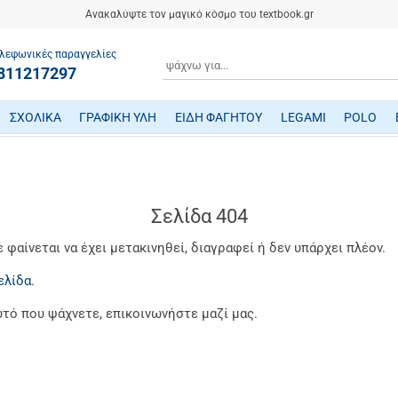
Ανακαλύψτε τον μαγικό κόσμο του textbook.gr
λεφωνικές παραγγελίες
ΑΝΑΖΗΤΗΣΗ
811217297
ΣΧΟΛΙΚΑ
ΓΡΑΦΙΚΗ ΥΛΗ
ΕΙΔΗ ΦΑΓΗΤΟΥ
LEGAMI
POLO
ΤΕΤΡΑΔΙΑ/ ΗΜΕΡΟΛΟΓΙΑ/ ΜΠΛΟΚ
ΜΕΤΑΦΡΑΣΜΕΝΗ ΠΑΙΔΙΚΗ ΛΟΓΟΤΕΧΝΙΑ
ΠΑΙΧΝΙΔΙΑ ΜΗΧΑΝΙΚΗΣ-ΠΕΙΡΑΜΑΤΑ-ΡΟΜΠΟΤΙΚΗΣ
ΜΙΚΡΟΣΚΟΠΙΑ-ΤΗΛΕΣΚΟΠΙΑ-ΔΕΙΝΟΣΑΥΡΟΙ
ΒΡΕΦΙΚΑ ΠΑΙΧΝΙΔΙΑ ΔΡΑΣΤΗΡΙΟΤΗΤΩΝ
ΠΟΔΗΛΑΤΑ - ΠΟΔΟΚΙΝΗΤΑ - ΠΑΤΙΝΙΑ
ΔΑΚΤΥΛΟΜΠΟΓΙΕΣ/ ΝΕΡΟΜΠΟΓΙΕΣ/ ΤΕΜΠΕΡΕΣ
ΤΣΑΝΤΕΣ ΕΠΑΓΓΕΛΜΑΤΙΚΕΣ POLO
Σελίδα 404
φαίνεται να έχει μετακινηθεί, διαγραφεί ή δεν υπάρχει πλέον.
ελίδα
.
υτό που ψάχνετε, επικοινωνήστε μαζί μας.