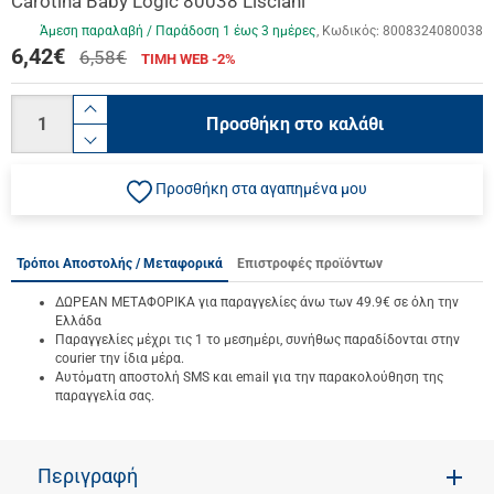
Carotina Baby Logic 80038 Lisciani
Άμεση παραλαβή / Παράδoση 1 έως 3 ημέρες
Κωδικός:
8008324080038
6,42
€
6,58€
ΤΙΜΗ WEB -2%
Ποσότητα
product.increase.quantity
Προσθήκη στο καλάθι
product.decrease.quantity
Προσθήκη στα αγαπημένα μου
Τρόποι Αποστολής / Μεταφορικά
Επιστροφές προϊόντων
ΔΩΡΕΑΝ ΜΕΤΑΦΟΡΙΚΑ για παραγγελίες άνω των 49.9€ σε όλη την
Ελλάδα
Παραγγελίες μέχρι τις 1 το μεσημέρι, συνήθως παραδίδονται στην
courier την ίδια μέρα.
Αυτόματη αποστολή SMS και email για την παρακολούθηση της
παραγγελία σας.
Περιγραφή