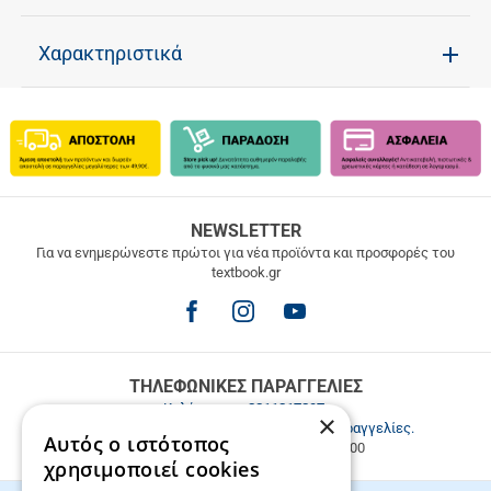
Χαρακτηριστικά
ΔΩΡΕΑΝ
NEWSLETTER
ΜΕΤΑΦΟΡΙΚΑ
Για να ενημερώνεστε πρώτοι για νέα προϊόντα και προσφορές του
textbook.gr
Δωρεάν
μεταφορικά
για
παραγγελίες
άνω
των
ΤΗΛΕΦΩΝΙΚΕΣ ΠΑΡΑΓΓΕΛΙΕΣ
49.9€
Καλέστε μας
2811217297
.
×
Εξυπηρέτηση πελατών & τηλεφωνικές παραγγελίες.
Αυτός ο ιστότοπος
Δευ. - Παρ. 9:00-17:00, Σάβ. 9:00-15:00
χρησιμοποιεί cookies