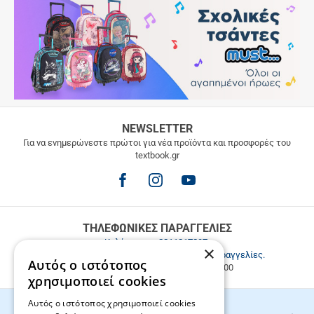
ΔΩΡΕΑΝ
NEWSLETTER
ΜΕΤΑΦΟΡΙΚΑ
Για να ενημερώνεστε πρώτοι για νέα προϊόντα και προσφορές του
textbook.gr
Δωρεάν
μεταφορικά
για
παραγγελίες
άνω
των
ΤΗΛΕΦΩΝΙΚΕΣ ΠΑΡΑΓΓΕΛΙΕΣ
49.9€
Καλέστε μας
2811217297
.
×
Εξυπηρέτηση πελατών & τηλεφωνικές παραγγελίες.
Αυτός ο ιστότοπος
Δευ. - Παρ. 9:00-17:00, Σάβ. 9:00-15:00
χρησιμοποιεί cookies
Αυτός ο ιστότοπος χρησιμοποιεί cookies