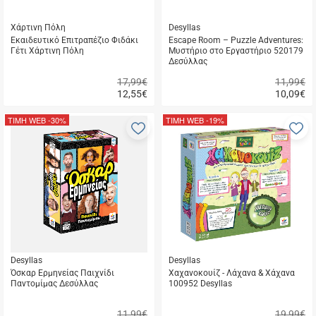
Χάρτινη Πόλη
Desyllas
Εκαιδευτικό Επιτραπέζιο Φιδάκι
Escape Room – Puzzle Adventures:
Γέτι Χάρτινη Πόλη
Μυστήριο στο Εργαστήριο 520179
Δεσύλλας
17,99€
11,99€
12,55
€
10,09
€
Γρήγορη
Γρήγορη
αγορά
αγορά
ΤΙΜΗ WEB
-30%
ΤΙΜΗ WEB
-19%
Προσθήκη
Π
στα
σ
αγαπημένα
α
μου
μ
Desyllas
Desyllas
Όσκαρ Ερμηνείας Παιχνίδι
Χαχανοκουίζ - Λάχανα & Χάχανα
Παντομίμας Δεσύλλας
100952 Desyllas
11,99€
19,99€