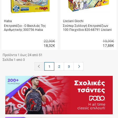
Haba
Lisciani Giochi
Επιτραπέζιο - Ο Βασιλιάς Της
Σούπερ Συλλογή Επιτραπέζιων
Αριθμητικής 300756 Haba
100 Παιχνίδια 820-68791 Lisciani
22,90€
19,99€
18,32
€
17,88
€
Γρήγορη
Γρήγορη
αγορά
αγορά
Προϊόντα 1 έως 24 από 51
Σελίδα 1 από 3
button.prev
button.next
1
2
3