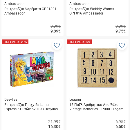
Ambassador
Ambassador
Επιτραπέζιο Ψαρέματα GPF1801
Επιτραπέζιο Wobbly Worms
Ambassador
GPF016 Ambassador
9,99€
9,99€
9,89
€
9,75
€
Γρήγορη
Γρήγορη
αγορά
αγορά
ΤΙΜΗ WEB
-26%
ΤΙΜΗ WEB
-6%
Προσθήκη
Π
στα
σ
αγαπημένα
α
μου
μ
Desyllas
Legami
Επιτραπέζιο Παιχνίδι Lama
15 Παζλ Αριθμητικό Απο Ξύλο
Express 5+ Ετών 520193 Desyllas
Vintage Memories FIP0001 Legami
21,99€
6,95€
16,30
€
6,50
€