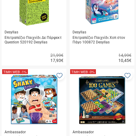
Desyllas
Desyllas
Επιτραπέζιο Παιχνίδι Δε Πέρφεκτ
Επιτραπέζιο Παιχνίδι Χοπ στον
Question 520192 Desyllas
Πάγο 100872 Desyllas
21,99€
14,99€
17,93
€
10,45
€
Γρήγορη
Γρήγορη
αγορά
αγορά
ΤΙΜΗ WEB
-1%
ΤΙΜΗ WEB
-0%
Προσθήκη
Π
στα
σ
αγαπημένα
α
μου
μ
Ambassador
Ambassador