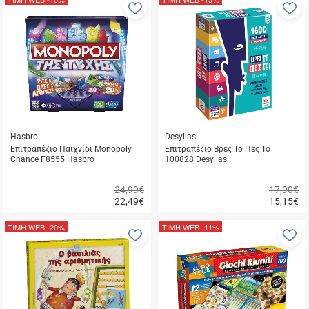
Προσθήκη
Π
στα
σ
αγαπημένα
α
μου
μ
Hasbro
Desyllas
Επιτραπέζιο Παιχνίδι Monopoly
Επιτραπέζιο Βρες Το Πες Το
Chance F8555 Hasbro
100828 Desyllas
24,99€
17,90€
22,49
€
15,15
€
Γρήγορη
Γρήγορη
αγορά
αγορά
ΤΙΜΗ WEB
-20%
ΤΙΜΗ WEB
-11%
Προσθήκη
Π
στα
σ
αγαπημένα
α
μου
μ