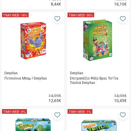
8,44
€
16,10
€
Γρήγορη
Γρήγορη
αγορά
αγορά
ΤΙΜΗ WEB
-16%
ΤΙΜΗ WEB
-30%
Προσθήκη
Π
στα
σ
αγαπημένα
α
μου
μ
Desyllas
Desyllas
Πιτσούνια Μπαμ ! Desyllas
Επιτραπέζιο Ψάξε Βρες Το! Για
Παιδιά Desyllas
14,99€
14,99€
12,65
€
10,45
€
Γρήγορη
Γρήγορη
αγορά
αγορά
ΤΙΜΗ WEB
-0%
ΤΙΜΗ WEB
-1%
Προσθήκη
Π
στα
σ
αγαπημένα
α