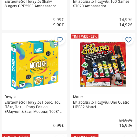
Επιτραπέζιο Παιχνίδι Shaky
Επιτραπέζιο Παιχνίδι 100 Games
Surgery GPF2203 Ambassador
ST020 Ambassador
9,99€
14,99€
9,90
€
14,92
€
Γρήγορη
Γρήγορη
αγορά
αγορά
ΤΙΜΗ WEB
-32%
Προσθήκη
Π
στα
σ
αγαπημένα
α
μου
μ
Desyllas
Mattel
Επιτραπέζιο Παιχνίδι Ποιος, Που,
Επιτραπέζιο Παιχνίδι Uno Quatro
Πότε, Γιατί; - Party Edition
HPF82 Mattel
Ελληνική & Ξένη Μουσική 100817
Desyllas
24,99€
6,99
€
16,93
€
Γρήγορη
Γρήγορη
αγορά
αγορά
ΤΙΜΗ WEB
-10%
ΤΙΜΗ WEB
-15%