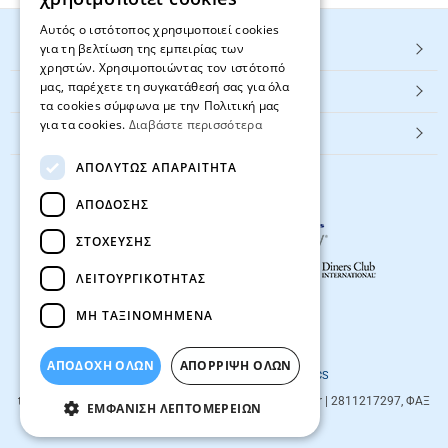
Αυτός ο ιστότοπος χρησιμοποιεί cookies
για τη βελτίωση της εμπειρίας των
HOT ΚΑΤΗΓΟΡΙΕΣ
χρηστών. Χρησιμοποιώντας τον ιστότοπό
μας, παρέχετε τη συγκατάθεσή σας για όλα
ΕΞΥΠΗΡΕΤΗΣΗ ΠΕΛΑΤΩΝ
τα cookies σύμφωνα με την Πολιτική μας
για τα cookies.
Διαβάστε περισσότερα
Textbook.gr
ΑΠΟΛΎΤΩΣ ΑΠΑΡΑΊΤΗΤΑ
ΑΠΌΔΟΣΗΣ
ΣΤΌΧΕΥΣΗΣ
ΛΕΙΤΟΥΡΓΙΚΌΤΗΤΑΣ
ΜΗ ΤΑΞΙΝΟΜΗΜΈΝΑ
© 2026
textbook.gr
All rights reserved
ΑΠΟΔΟΧΗ ΟΛΩΝ
ΑΠΌΡΡΙΨΗ ΌΛΩΝ
Designed & developed by
NETMECHANICS
textbook.gr
Evans 85
71201
,
Heraklio
| info@textbook.gr | 2811217297, ΦΑΞ
ΕΜΦΆΝΙΣΗ ΛΕΠΤΟΜΕΡΕΙΏΝ
2810283273