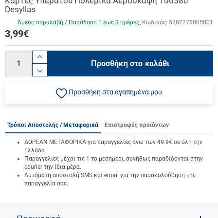
Κάρτες Υπερατού Πολεμικά Αεροσκάφη 100580
Desyllas
Άμεση παραλαβή / Παράδoση 1 έως 3 ημέρες
Κωδικός:
5202276005801
3,99
€
Ποσότητα
product.increase.quantity
Προσθήκη στο καλάθι
product.decrease.quantity
Προσθήκη στα αγαπημένα μου
Τρόποι Αποστολής / Μεταφορικά
Επιστροφές προϊόντων
ΔΩΡΕΑΝ ΜΕΤΑΦΟΡΙΚΑ για παραγγελίες άνω των 49.9€ σε όλη την
Ελλάδα
Παραγγελίες μέχρι τις 1 το μεσημέρι, συνήθως παραδίδονται στην
courier την ίδια μέρα.
Αυτόματη αποστολή SMS και email για την παρακολούθηση της
παραγγελία σας.