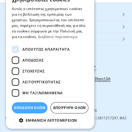
Αυτός ο ιστότοπος χρησιμοποιεί cookies
για τη βελτίωση της εμπειρίας των
HOT ΚΑΤΗΓΟΡΙΕΣ
χρηστών. Χρησιμοποιώντας τον ιστότοπό
μας, παρέχετε τη συγκατάθεσή σας για όλα
ΕΞΥΠΗΡΕΤΗΣΗ ΠΕΛΑΤΩΝ
τα cookies σύμφωνα με την Πολιτική μας
για τα cookies.
Διαβάστε περισσότερα
Textbook.gr
ΑΠΟΛΎΤΩΣ ΑΠΑΡΑΊΤΗΤΑ
ΑΠΌΔΟΣΗΣ
ΣΤΌΧΕΥΣΗΣ
ΛΕΙΤΟΥΡΓΙΚΌΤΗΤΑΣ
ΜΗ ΤΑΞΙΝΟΜΗΜΈΝΑ
© 2026
textbook.gr
All rights reserved
ΑΠΟΔΟΧΗ ΟΛΩΝ
ΑΠΌΡΡΙΨΗ ΌΛΩΝ
Designed & developed by
NETMECHANICS
textbook.gr
Evans 85
71201
,
Heraklio
| info@textbook.gr | 2811217297, ΦΑΞ
ΕΜΦΆΝΙΣΗ ΛΕΠΤΟΜΕΡΕΙΏΝ
2810283273