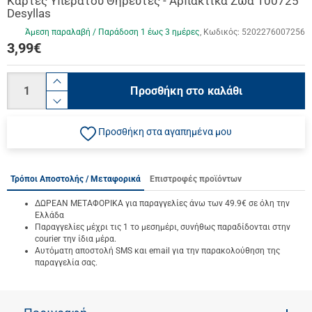
Κάρτες Υπερατού Θηρευτές - Αρπακτικά Ζώα 100725
Desyllas
Άμεση παραλαβή / Παράδoση 1 έως 3 ημέρες
Κωδικός:
5202276007256
3,99
€
Ποσότητα
product.increase.quantity
Προσθήκη στο καλάθι
product.decrease.quantity
Προσθήκη στα αγαπημένα μου
Τρόποι Αποστολής / Μεταφορικά
Επιστροφές προϊόντων
ΔΩΡΕΑΝ ΜΕΤΑΦΟΡΙΚΑ για παραγγελίες άνω των 49.9€ σε όλη την
Ελλάδα
Παραγγελίες μέχρι τις 1 το μεσημέρι, συνήθως παραδίδονται στην
courier την ίδια μέρα.
Αυτόματη αποστολή SMS και email για την παρακολούθηση της
παραγγελία σας.