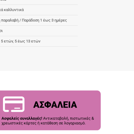
κά καλλυντικά
 παραλαβή / Παράδoση 1 έως 3 ημέρες
σι
 5 ετών, 5 έως 13 ετών