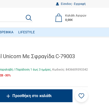
Είσοδος - Εγγραφή
Καλάθι Αγορών
ΑΝΑΖΗΤΗΣΗ
0,00€
ΒΡΕΦΙΚΑ
LIFESTYLE
ΒΡΕΦΙΚΑ ΠΑΙΧΝΙΔΙΑ ΔΡΑΣΤΗΡΙΟΤΗΤΩΝ
al Unicorn Με Σφραγίδα C-79003
παραλαβή / Παράδoση 1 έως 3 ημέρες
Κωδικός:
8436609393342
EB -30%
Προσθήκη
ncrease.quantity
Προσθήκη στο καλάθι
στα
ecrease.quantity
αγαπημένα
μου