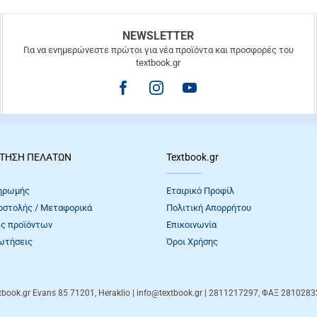
NEWSLETTER
Για να ενημερώνεστε πρώτοι για νέα προϊόντα και προσφορές του
textbook.gr
ΤΗΣΗ ΠΕΛΑΤΩΝ
Textbook.gr
ηρωμής
Εταιρικό Προφίλ
οστολής / Μεταφορικά
Πολιτική Απορρήτου
ς προϊόντων
Επικοινωνία
ωτήσεις
Όροι Xρήσης
tbook.gr
Evans 85
71201
,
Heraklio
| info@textbook.gr | 2811217297, ΦΑΞ 281028