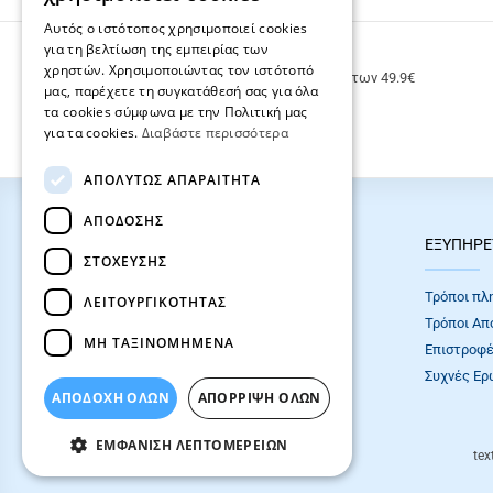
Αυτός ο ιστότοπος χρησιμοποιεί cookies
για τη βελτίωση της εμπειρίας των
ΔΩΡΕΑΝ ΜΕΤΑΦΟΡΙΚΑ
χρηστών. Χρησιμοποιώντας τον ιστότοπό
Δωρεάν μεταφορικά για παραγγελίες άνω των 49.9€
μας, παρέχετε τη συγκατάθεσή σας για όλα
τα cookies σύμφωνα με την Πολιτική μας
για τα cookies.
Διαβάστε περισσότερα
ΑΠΟΛΎΤΩΣ ΑΠΑΡΑΊΤΗΤΑ
ΑΠΌΔΟΣΗΣ
HOT ΚΑΤΗΓΟΡΙΕΣ
ΕΞΥΠΗΡΕ
ΣΤΌΧΕΥΣΗΣ
ΣΧΟΛΙΚΕΣ ΤΣΑΝΤΕΣ
Τρόποι πλ
ΛΕΙΤΟΥΡΓΙΚΌΤΗΤΑΣ
ΓΡΑΦΙΚΗ ΥΛΗ
Τρόποι Απ
ΜΗ ΤΑΞΙΝΟΜΗΜΈΝΑ
Επιστροφέ
Συχνές Eρ
ΑΠΟΔΟΧΗ ΟΛΩΝ
ΑΠΌΡΡΙΨΗ ΌΛΩΝ
ΕΜΦΆΝΙΣΗ ΛΕΠΤΟΜΕΡΕΙΏΝ
tex