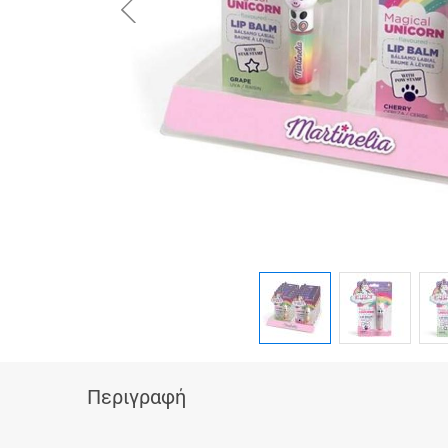
button.prev
Περιγραφή