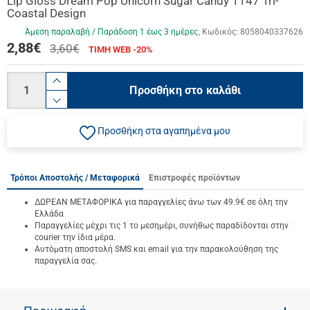
Lip Gloss Dream Pop Unicorn Sugar Candy 1147 Tri-
Coastal Design
Άμεση παραλαβή / Παράδoση 1 έως 3 ημέρες
Κωδικός:
8058040337626
2,88
€
3,60€
ΤΙΜΗ WEB -20%
Ποσότητα
product.increase.quantity
Προσθήκη στο καλάθι
product.decrease.quantity
Προσθήκη στα αγαπημένα μου
Τρόποι Αποστολής / Μεταφορικά
Επιστροφές προϊόντων
ΔΩΡΕΑΝ ΜΕΤΑΦΟΡΙΚΑ για παραγγελίες άνω των 49.9€ σε όλη την
Ελλάδα
Παραγγελίες μέχρι τις 1 το μεσημέρι, συνήθως παραδίδονται στην
courier την ίδια μέρα.
Αυτόματη αποστολή SMS και email για την παρακολούθηση της
παραγγελία σας.