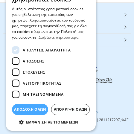
Αυτός ο ιστότοπος χρησιμοποιεί cookies
για τη βελτίωση της εμπειρίας των
HOT ΚΑΤΗΓΟΡΙΕΣ
χρηστών. Χρησιμοποιώντας τον ιστότοπό
μας, παρέχετε τη συγκατάθεσή σας για όλα
ΕΞΥΠΗΡΕΤΗΣΗ ΠΕΛΑΤΩΝ
τα cookies σύμφωνα με την Πολιτική μας
για τα cookies.
Διαβάστε περισσότερα
Textbook.gr
ΑΠΟΛΎΤΩΣ ΑΠΑΡΑΊΤΗΤΑ
ΑΠΌΔΟΣΗΣ
ΣΤΌΧΕΥΣΗΣ
ΛΕΙΤΟΥΡΓΙΚΌΤΗΤΑΣ
ΜΗ ΤΑΞΙΝΟΜΗΜΈΝΑ
© 2026
textbook.gr
All rights reserved
ΑΠΟΔΟΧΗ ΟΛΩΝ
ΑΠΌΡΡΙΨΗ ΌΛΩΝ
Designed & developed by
NETMECHANICS
textbook.gr
Evans 85
71201
,
Heraklio
| info@textbook.gr | 2811217297, ΦΑΞ
ΕΜΦΆΝΙΣΗ ΛΕΠΤΟΜΕΡΕΙΏΝ
2810283273