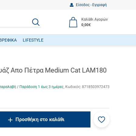
Είσοδος - Εγγραφή
Καλάθι Αγορών
ΑΝΑΖΗΤΗΣΗ
0,00€
ΒΡΕΦΙΚΑ
LIFESTYLE
ΒΡΕΦΙΚΑ ΠΑΙΧΝΙΔΙΑ ΔΡΑΣΤΗΡΙΟΤΗΤΩΝ
ουάζ Απο Πέτρα Medium Cat LAM180
παραλαβή / Παράδoση 1 έως 3 ημέρες
Κωδικός:
8718503972473
Προσθήκη
ncrease.quantity
Προσθήκη στο καλάθι
στα
ecrease.quantity
αγαπημένα
μου