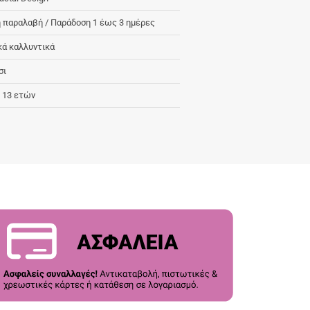
 παραλαβή / Παράδoση 1 έως 3 ημέρες
κά καλλυντικά
σι
 13 ετών