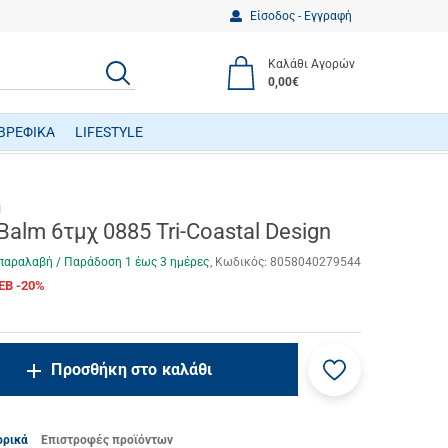
Είσοδος - Εγγραφή
Καλάθι Αγορών
ΑΝΑΖΗΤΗΣΗ
0,00€
ΒΡΕΦΙΚΑ
LIFESTYLE
ΒΡΕΦΙΚΑ ΠΑΙΧΝΙΔΙΑ ΔΡΑΣΤΗΡΙΟΤΗΤΩΝ
n
Balm 6τμχ 0885 Tri-Coastal Design
παραλαβή / Παράδoση 1 έως 3 ημέρες
Κωδικός:
8058040279544
EB -20%
Προσθήκη
ncrease.quantity
Προσθήκη στο καλάθι
στα
ecrease.quantity
αγαπημένα
μου
ορικά
Επιστροφές προϊόντων