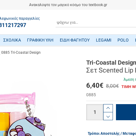
Ανακαλύψτε τον μαγικό κόσμο του textbook.gr
λεφωνικές παραγγελίες
ΑΝΑΖΗΤΗΣΗ
811217297
ΣΧΟΛΙΚΑ
ΓΡΑΦΙΚΗ ΥΛΗ
ΕΙΔΗ ΦΑΓΗΤΟΥ
LEGAMI
POLO
ΤΕΤΡΑΔΙΑ/ ΗΜΕΡΟΛΟΓΙΑ/ ΜΠΛΟΚ
ΜΕΤΑΦΡΑΣΜΕΝΗ ΠΑΙΔΙΚΗ ΛΟΓΟΤΕΧΝΙΑ
ΠΑΙΧΝΙΔΙΑ ΜΗΧΑΝΙΚΗΣ-ΠΕΙΡΑΜΑΤΑ-ΡΟΜΠΟΤΙΚΗΣ
ΜΙΚΡΟΣΚΟΠΙΑ-ΤΗΛΕΣΚΟΠΙΑ-ΔΕΙΝΟΣΑΥΡΟΙ
ΒΡΕΦΙΚΑ ΠΑΙΧΝΙΔΙΑ ΔΡΑΣΤΗΡΙΟΤΗΤΩΝ
ΠΟΔΗΛΑΤΑ - ΠΟΔΟΚΙΝΗΤΑ - ΠΑΤΙΝΙΑ
ΔΑΚΤΥΛΟΜΠΟΓΙΕΣ/ ΝΕΡΟΜΠΟΓΙΕΣ/ ΤΕΜΠΕΡΕΣ
ΤΣΑΝΤΕΣ ΕΠΑΓΓΕΛΜΑΤΙΚΕΣ POLO
 0885 Tri-Coastal Design
Tri-Coastal Desig
Σετ Scented Lip 
Άμεση 
6,40
€
8,00€
ΤΙΜΗ W
0885
Ποσότητα
product.i
product.d
Τρόποι Αποστολής / Μεταφ