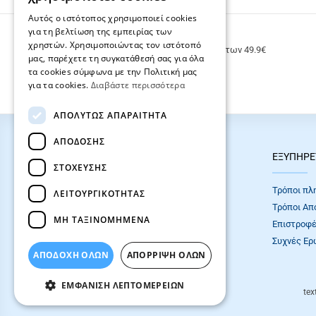
Αυτός ο ιστότοπος χρησιμοποιεί cookies
για τη βελτίωση της εμπειρίας των
ΔΩΡΕΑΝ ΜΕΤΑΦΟΡΙΚΑ
χρηστών. Χρησιμοποιώντας τον ιστότοπό
Δωρεάν μεταφορικά για παραγγελίες άνω των 49.9€
μας, παρέχετε τη συγκατάθεσή σας για όλα
τα cookies σύμφωνα με την Πολιτική μας
για τα cookies.
Διαβάστε περισσότερα
ΑΠΟΛΎΤΩΣ ΑΠΑΡΑΊΤΗΤΑ
ΑΠΌΔΟΣΗΣ
HOT ΚΑΤΗΓΟΡΙΕΣ
ΕΞΥΠΗΡΕ
ΣΤΌΧΕΥΣΗΣ
ΣΧΟΛΙΚΕΣ ΤΣΑΝΤΕΣ
Τρόποι πλ
ΛΕΙΤΟΥΡΓΙΚΌΤΗΤΑΣ
ΓΡΑΦΙΚΗ ΥΛΗ
Τρόποι Απ
ΜΗ ΤΑΞΙΝΟΜΗΜΈΝΑ
Επιστροφέ
Συχνές Eρ
ΑΠΟΔΟΧΗ ΟΛΩΝ
ΑΠΌΡΡΙΨΗ ΌΛΩΝ
ΕΜΦΆΝΙΣΗ ΛΕΠΤΟΜΕΡΕΙΏΝ
tex