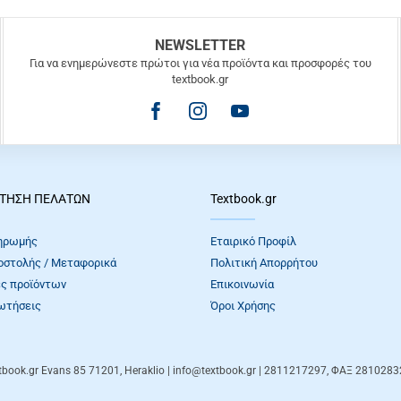
NEWSLETTER
Για να ενημερώνεστε πρώτοι για νέα προϊόντα και προσφορές του
textbook.gr
ΤΗΣΗ ΠΕΛΑΤΩΝ
Textbook.gr
ηρωμής
Εταιρικό Προφίλ
οστολής / Μεταφορικά
Πολιτική Απορρήτου
ς προϊόντων
Επικοινωνία
ωτήσεις
Όροι Xρήσης
tbook.gr
Evans 85
71201
,
Heraklio
| info@textbook.gr | 2811217297, ΦΑΞ 281028