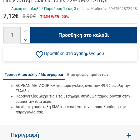
Παζλ 35τεμ. Classic Tales 72948-02 D-Toys
Άμεση παραλαβή / Παράδoση 1 έως 3 ημέρες
Κωδικός:
5947502872948
7,12
€
8,90€
ΤΙΜΗ WEB -20%
Ποσότητα
product.increase.quantity
Προσθήκη στο καλάθι
product.decrease.quantity
Προσθήκη στα αγαπημένα μου
Τρόποι Αποστολής / Μεταφορικά
Επιστροφές προϊόντων
ΔΩΡΕΑΝ ΜΕΤΑΦΟΡΙΚΑ για παραγγελίες άνω των 49.9€ σε όλη την
Ελλάδα
Παραγγελίες μέχρι τις 1 το μεσημέρι, συνήθως παραδίδονται στην
courier την ίδια μέρα.
Αυτόματη αποστολή SMS και email για την παρακολούθηση της
παραγγελία σας.
Περιγραφή