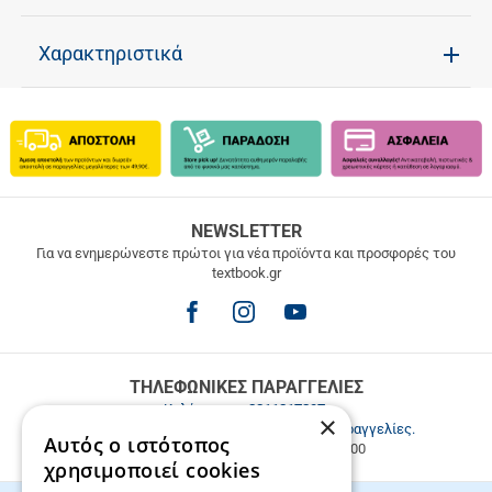
Χαρακτηριστικά
ΔΩΡΕΑΝ
NEWSLETTER
ΜΕΤΑΦΟΡΙΚΑ
Για να ενημερώνεστε πρώτοι για νέα προϊόντα και προσφορές του
textbook.gr
Δωρεάν
μεταφορικά
για
παραγγελίες
άνω
των
ΤΗΛΕΦΩΝΙΚΕΣ ΠΑΡΑΓΓΕΛΙΕΣ
49.9€
Καλέστε μας
2811217297
.
×
Εξυπηρέτηση πελατών & τηλεφωνικές παραγγελίες.
Αυτός ο ιστότοπος
Δευ. - Παρ. 9:00-17:00, Σάβ. 9:00-15:00
χρησιμοποιεί cookies