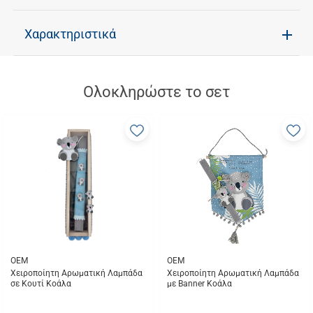
Χαρακτηριστικά
Ολοκληρώστε το σετ
Προσθήκη
Π
στα
σ
αγαπημένα
α
μου
μ
OEM
OEM
Χειροποίητη Αρωματική Λαμπάδα
Χειροποίητη Αρωματική Λαμπάδα
σε Κουτί Κοάλα
με Banner Κοάλα