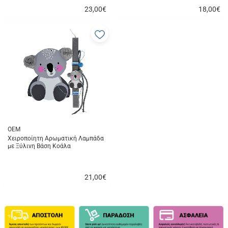
23,00
€
18,00
€
Γρήγορη
Γρήγορη
αγορά
αγορά
Προσθήκη
στα
αγαπημένα
μου
OEM
Χειροποίητη Αρωματική Λαμπάδα
με Ξύλινη Βάση Κοάλα
21,00
€
Γρήγορη
αγορά