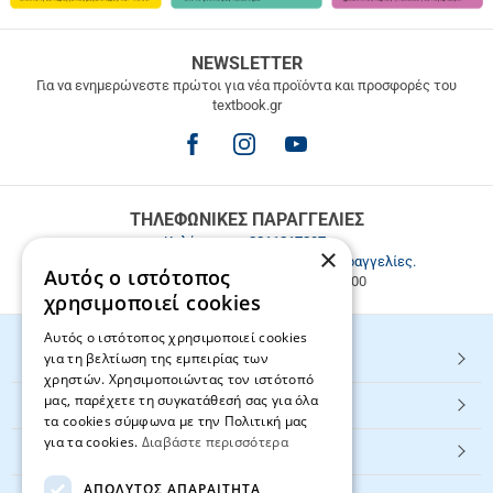
ΔΩΡΕΑΝ
NEWSLETTER
ΜΕΤΑΦΟΡΙΚΑ
Για να ενημερώνεστε πρώτοι για νέα προϊόντα και προσφορές του
textbook.gr
Δωρεάν
μεταφορικά
για
παραγγελίες
άνω
των
ΤΗΛΕΦΩΝΙΚΕΣ ΠΑΡΑΓΓΕΛΙΕΣ
49.9€
Καλέστε μας
2811217297
.
×
Εξυπηρέτηση πελατών & τηλεφωνικές παραγγελίες.
Αυτός ο ιστότοπος
Δευ. - Παρ. 9:00-17:00, Σάβ. 9:00-15:00
χρησιμοποιεί cookies
Αυτός ο ιστότοπος χρησιμοποιεί cookies
για τη βελτίωση της εμπειρίας των
HOT ΚΑΤΗΓΟΡΙΕΣ
χρηστών. Χρησιμοποιώντας τον ιστότοπό
μας, παρέχετε τη συγκατάθεσή σας για όλα
ΕΞΥΠΗΡΕΤΗΣΗ ΠΕΛΑΤΩΝ
τα cookies σύμφωνα με την Πολιτική μας
για τα cookies.
Διαβάστε περισσότερα
Textbook.gr
ΑΠΟΛΎΤΩΣ ΑΠΑΡΑΊΤΗΤΑ