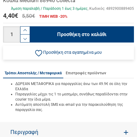
Κοάλα Medium 88940 Collecta
Άμεση παραλαβή / Παράδoση 1 έως 3 ημέρες
Κωδικός:
4892900889405
4,40
€
5,50€
ΤΙΜΗ WEB -20%
Ποσότητα
product.increase.quantity
Προσθήκη στο καλάθι
product.decrease.quantity
Προσθήκη στα αγαπημένα μου
Τρόποι Αποστολής / Μεταφορικά
Επιστροφές προϊόντων
ΔΩΡΕΑΝ ΜΕΤΑΦΟΡΙΚΑ για παραγγελίες άνω των 49.9€ σε όλη την
Ελλάδα
Παραγγελίες μέχρι τις 1 το μεσημέρι, συνήθως παραδίδονται στην
courier την ίδια μέρα.
Αυτόματη αποστολή SMS και email για την παρακολούθηση της
παραγγελία σας.
Περιγραφή