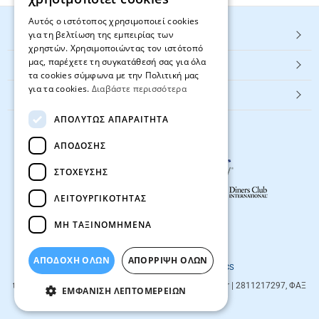
Αυτός ο ιστότοπος χρησιμοποιεί cookies
για τη βελτίωση της εμπειρίας των
HOT ΚΑΤΗΓΟΡΙΕΣ
χρηστών. Χρησιμοποιώντας τον ιστότοπό
μας, παρέχετε τη συγκατάθεσή σας για όλα
ΕΞΥΠΗΡΕΤΗΣΗ ΠΕΛΑΤΩΝ
τα cookies σύμφωνα με την Πολιτική μας
για τα cookies.
Διαβάστε περισσότερα
Textbook.gr
ΑΠΟΛΎΤΩΣ ΑΠΑΡΑΊΤΗΤΑ
ΑΠΌΔΟΣΗΣ
ΣΤΌΧΕΥΣΗΣ
ΛΕΙΤΟΥΡΓΙΚΌΤΗΤΑΣ
ΜΗ ΤΑΞΙΝΟΜΗΜΈΝΑ
© 2026
textbook.gr
All rights reserved
ΑΠΟΔΟΧΗ ΟΛΩΝ
ΑΠΌΡΡΙΨΗ ΌΛΩΝ
Designed & developed by
NETMECHANICS
textbook.gr
Evans 85
71201
,
Heraklio
| info@textbook.gr | 2811217297, ΦΑΞ
ΕΜΦΆΝΙΣΗ ΛΕΠΤΟΜΕΡΕΙΏΝ
2810283273