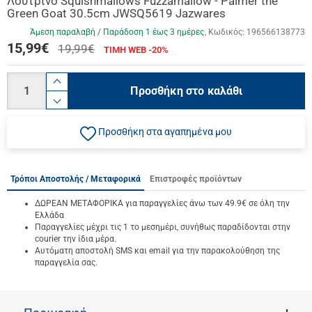
Λούτρινο Squishmallows Fuzzamallow - Palmer the
Green Goat 30.5cm JWSQ5619 Jazwares
Άμεση παραλαβή / Παράδoση 1 έως 3 ημέρες
Κωδικός:
196566138773
15,99
€
19,99€
ΤΙΜΗ WEB -20%
Ποσότητα
product.increase.quantity
Προσθήκη στο καλάθι
product.decrease.quantity
Προσθήκη στα αγαπημένα μου
Τρόποι Αποστολής / Μεταφορικά
Επιστροφές προϊόντων
ΔΩΡΕΑΝ ΜΕΤΑΦΟΡΙΚΑ για παραγγελίες άνω των 49.9€ σε όλη την
Ελλάδα
Παραγγελίες μέχρι τις 1 το μεσημέρι, συνήθως παραδίδονται στην
courier την ίδια μέρα.
Αυτόματη αποστολή SMS και email για την παρακολούθηση της
παραγγελία σας.